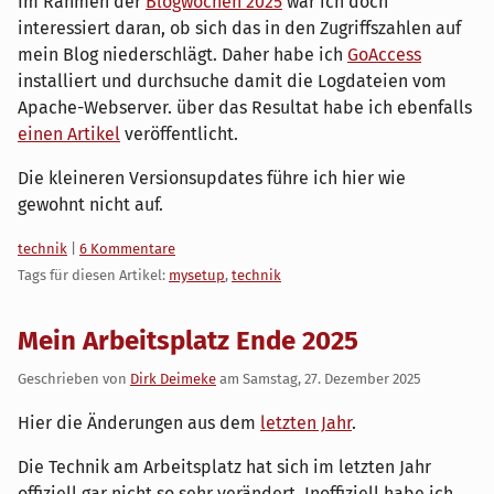
Im Rahmen der
Blogwochen 2025
war ich doch
interessiert daran, ob sich das in den Zugriffszahlen auf
mein Blog niederschlägt. Daher habe ich
GoAccess
installiert und durchsuche damit die Logdateien vom
Apache-Webserver. über das Resultat habe ich ebenfalls
einen Artikel
veröffentlicht.
Die kleineren Versionsupdates führe ich hier wie
gewohnt nicht auf.
Kategorien:
technik
|
6 Kommentare
Tags für diesen Artikel:
mysetup
,
technik
Mein Arbeitsplatz Ende 2025
Geschrieben von
Dirk Deimeke
am
Samstag, 27. Dezember 2025
Hier die Änderungen aus dem
letzten Jahr
.
Die Technik am Arbeitsplatz hat sich im letzten Jahr
offiziell gar nicht so sehr verändert. Inoffiziell habe ich