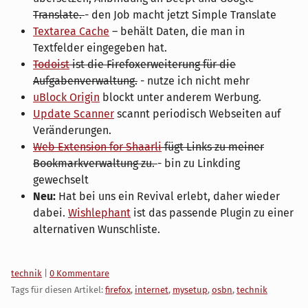
Translate.
- den Job macht jetzt Simple Translate
Textarea Cache
– behält Daten, die man in
Textfelder eingegeben hat.
Todoist
ist die Firefoxerweiterung für die
Aufgabenverwaltung.
- nutze ich nicht mehr
uBlock Origin
blockt unter anderem Werbung.
Update Scanner
scannt periodisch Webseiten auf
Veränderungen.
Web Extension for Shaarli
fügt Links zu meiner
Bookmarkverwaltung zu.
- bin zu Linkding
gewechselt
Neu:
Hat bei uns ein Revival erlebt, daher wieder
dabei.
Wishlephant
ist das passende Plugin zu einer
alternativen Wunschliste.
Kategorien:
technik
|
0 Kommentare
Tags für diesen Artikel:
firefox
,
internet
,
mysetup
,
osbn
,
technik