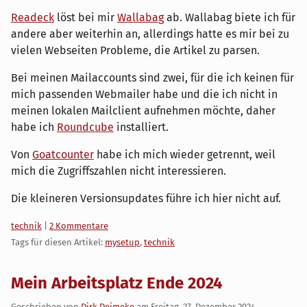
Readeck
löst bei mir
Wallabag
ab. Wallabag biete ich für
andere aber weiterhin an, allerdings hatte es mir bei zu
vielen Webseiten Probleme, die Artikel zu parsen.
Bei meinen Mailaccounts sind zwei, für die ich keinen für
mich passenden Webmailer habe und die ich nicht in
meinen lokalen Mailclient aufnehmen möchte, daher
habe ich
Roundcube
installiert.
Von
Goatcounter
habe ich mich wieder getrennt, weil
mich die Zugriffszahlen nicht interessieren.
Die kleineren Versionsupdates führe ich hier nicht auf.
Kategorien:
technik
|
2 Kommentare
Tags für diesen Artikel:
mysetup
,
technik
Mein Arbeitsplatz Ende 2024
Geschrieben von
Dirk Deimeke
am
Freitag, 27. Dezember 2024