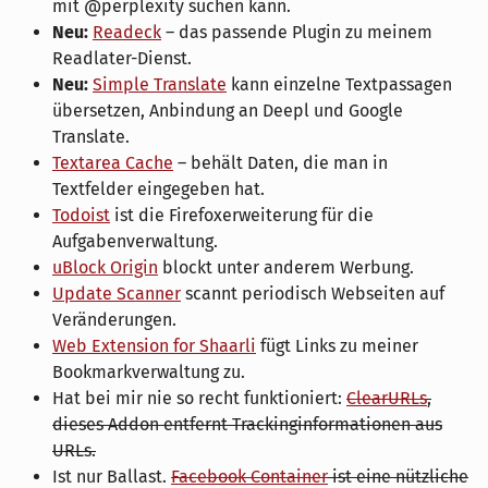
mit @perplexity suchen kann.
Neu:
Readeck
– das passende Plugin zu meinem
Readlater-Dienst.
Neu:
Simple Translate
kann einzelne Textpassagen
übersetzen, Anbindung an Deepl und Google
Translate.
Textarea Cache
– behält Daten, die man in
Textfelder eingegeben hat.
Todoist
ist die Firefoxerweiterung für die
Aufgabenverwaltung.
uBlock Origin
blockt unter anderem Werbung.
Update Scanner
scannt periodisch Webseiten auf
Veränderungen.
Web Extension for Shaarli
fügt Links zu meiner
Bookmarkverwaltung zu.
Hat bei mir nie so recht funktioniert:
ClearURLs
,
dieses Addon entfernt Trackinginformationen aus
URLs.
Ist nur Ballast.
Facebook Container
ist eine nützliche