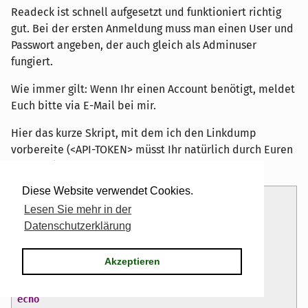
Readeck ist schnell aufgesetzt und funktioniert richtig
gut. Bei der ersten Anmeldung muss man einen User und
Passwort angeben, der auch gleich als Adminuser
fungiert.
Wie immer gilt: Wenn Ihr einen Account benötigt, meldet
Euch bitte via E-Mail bei mir.
Hier das kurze Skript, mit dem ich den Linkdump
vorbereite (<API-TOKEN> müsst Ihr natürlich durch Euren
ersetzen).
Diese Website verwendet Cookies.
#!/bin/bash
Lesen Sie mehr in der
set
-o
errexit
Datenschutzerklärung
set
-o
nounset
set
-o
pipefail
Akzeptieren
TOKEN
=
<
API-TOKEN
>
echo