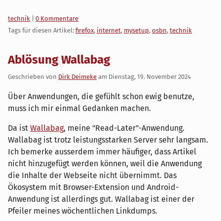
Kategorien:
technik
|
0 Kommentare
Tags für diesen Artikel:
firefox
,
internet
,
mysetup
,
osbn
,
technik
Ablösung Wallabag
Geschrieben von
Dirk Deimeke
am
Dienstag, 19. November 2024
Über Anwendungen, die gefühlt schon ewig benutze,
muss ich mir einmal Gedanken machen.
Da ist
Wallabag
, meine "Read-Later"-Anwendung.
Wallabag ist trotz leistungsstarken Server sehr langsam.
Ich bemerke ausserdem immer häufiger, dass Artikel
nicht hinzugefügt werden können, weil die Anwendung
die Inhalte der Webseite nicht übernimmt. Das
Ökosystem mit Browser-Extension und Android-
Anwendung ist allerdings gut. Wallabag ist einer der
Pfeiler meines wöchentlichen Linkdumps.