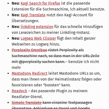
Neu:
Kagi Search for Firefox
ist die passende
Extension für die Suchmaschine, ich aktuell benutze.
Neu:
Kagi Translate
nutzt den Kagi-Account für
Übersetzungen.
Neu:
linkding extension
für das schnelle Hinzufügen
von Lesezeichen zu meiner Linkding-Instanz.
Neu:
Logseq Web Clipper
fügt den Inhalt ganzer
Webseiten zu Logseq hinzu.
Perplexity Omnibox
rüstet Perplexity als
Suchmaschine nach, so dass man in der URL-Zeile
mit @perplexity suchen kann.
- benutze ich nicht
mehr
Mastodon4 Redirect
leitet Mastodon4 URLs so um,
dass man ihnen von der Heimatinstanz folgen oder
favorisieren oder "boosten" kann.
Readeck
– das passende Plugin zu meinem
Readlater-Dienst.
Simple Translate
kann einzelne Textpassagen
übersetzen, Anbindung an Deepl und Google