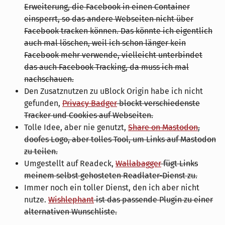
Erweiterung, die Facebook in einen Container
einsperrt, so das andere Webseiten nicht über
Facebook tracken können. Das könnte ich eigentlich
auch mal löschen, weil ich schon länger kein
Facebook mehr verwende, vielleicht unterbindet
das auch Facebook Tracking, da muss ich mal
nachschauen.
Den Zusatznutzen zu uBlock Origin habe ich nicht
gefunden,
Privacy Badger
blockt verschiedenste
Tracker und Cookies auf Webseiten.
Tolle Idee, aber nie genutzt,
Share on Mastodon
,
doofes Logo, aber tolles Tool, um Links auf Mastodon
zu teilen.
Umgestellt auf Readeck,
Wallabagger
fügt Links
meinem selbst gehosteten Readlater-Dienst zu.
Immer noch ein toller Dienst, den ich aber nicht
nutze.
Wishlephant
ist das passende Plugin zu einer
alternativen Wunschliste.