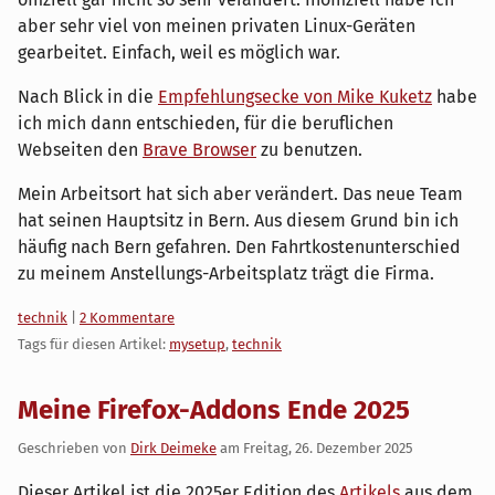
aber sehr viel von meinen privaten Linux-Geräten
gearbeitet. Einfach, weil es möglich war.
Nach Blick in die
Empfehlungsecke von Mike Kuketz
habe
ich mich dann entschieden, für die beruflichen
Webseiten den
Brave Browser
zu benutzen.
Mein Arbeitsort hat sich aber verändert. Das neue Team
hat seinen Hauptsitz in Bern. Aus diesem Grund bin ich
häufig nach Bern gefahren. Den Fahrtkostenunterschied
zu meinem Anstellungs-Arbeitsplatz trägt die Firma.
Kategorien:
technik
|
2 Kommentare
Tags für diesen Artikel:
mysetup
,
technik
Meine Firefox-Addons Ende 2025
Geschrieben von
Dirk Deimeke
am
Freitag, 26. Dezember 2025
Dieser Artikel ist die 2025er Edition des
Artikels
aus dem