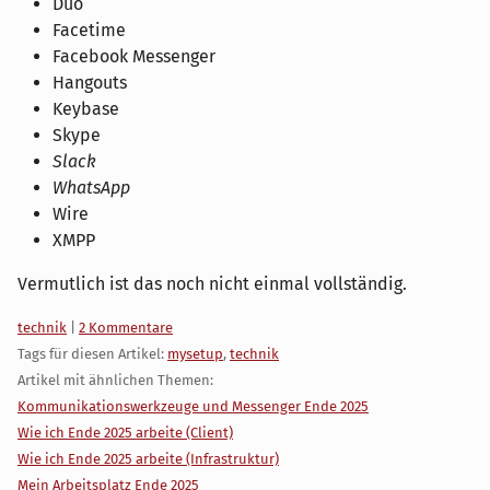
Duo
Facetime
Facebook Messenger
Hangouts
Keybase
Skype
Slack
WhatsApp
Wire
XMPP
Vermutlich ist das noch nicht einmal vollständig.
Kategorien:
technik
|
2 Kommentare
Tags für diesen Artikel:
mysetup
,
technik
Artikel mit ähnlichen Themen:
Kommunikationswerkzeuge und Messenger Ende 2025
Wie ich Ende 2025 arbeite (Client)
Wie ich Ende 2025 arbeite (Infrastruktur)
Mein Arbeitsplatz Ende 2025