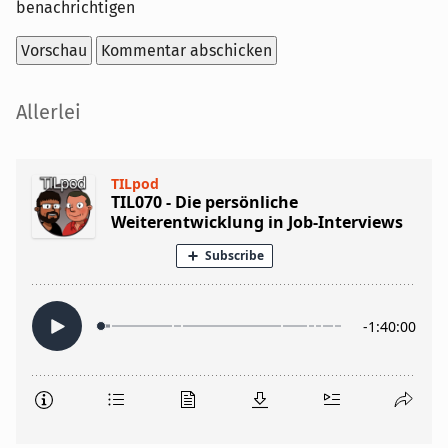
benachrichtigen
Seitenleiste
Allerlei