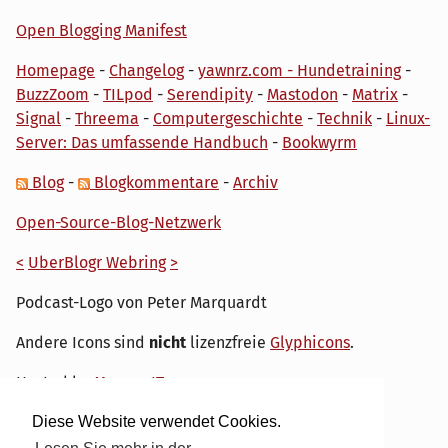
Open Blogging Manifest
Homepage
-
Changelog
-
yawnrz.com - Hundetraining
-
BuzzZoom
-
TILpod
-
Serendipity
-
Mastodon
-
Matrix
-
Signal
-
Threema
-
Computergeschichte
-
Technik
-
Linux-
Server: Das umfassende Handbuch
-
Bookwyrm
Blog
-
Blogkommentare
-
Archiv
Open-Source-Blog-Netzwerk
<
UberBlogr Webring
>
Podcast-Logo von Peter Marquardt
Andere Icons sind
nicht
lizenzfreie
Glyphicons
.
Hosted by
My own IT.
Diese Website verwendet Cookies.