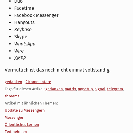
Duo
Facetime
Facebook Messenger
Hangouts
Keybase
Skype
WhatsApp
Wire
XMPP
Vermutlich ist das noch nicht einmal vollständig.
Kategorien:
gedanken
|
2 Kommentare
Tags für diesen Artikel:
gedanken
,
matrix
,
mysetup
,
signal
,
telegram
,
threema
Artikel mit ähnlichen Themen:
Update zu Messengern
Messenger
Öffentliches Lernen
Zeit nehmen