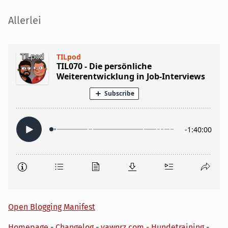
Seitenleiste
Allerlei
Open Blogging Manifest
Homepage
-
Changelog
-
yawnrz.com - Hundetraining
-