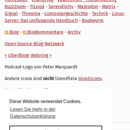
BuzzZoom
-
TILpod
-
Serendipity
-
Mastodon
-
Matrix
-
Signal
-
Threema
-
Computergeschichte
-
Technik
-
Linux-
Server: Das umfassende Handbuch
-
Bookwyrm
Blog
-
Blogkommentare
-
Archiv
Open-Source-Blog-Netzwerk
<
UberBlogr Webring
>
Podcast-Logo von Peter Marquardt
Andere Icons sind
nicht
lizenzfreie
Glyphicons
.
Hosted by
My own IT.
Diese Website verwendet Cookies.
Lesen Sie mehr in der
Datenschutzerklärung
Powered by
Serendipity
& the
dirk
theme.