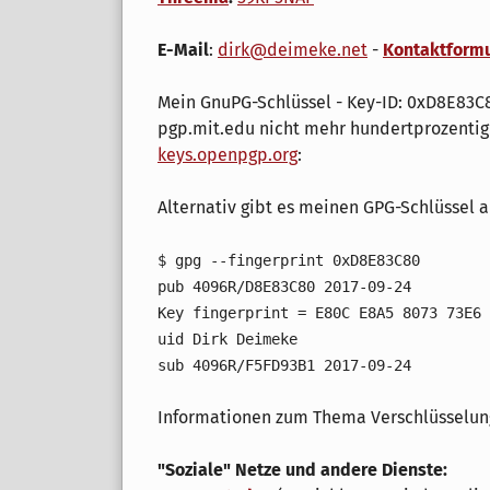
E-Mail
:
dirk@deimeke.net
-
Kontaktformu
Mein GnuPG-Schlüssel - Key-ID: 0xD8E83C8
pgp.mit.edu nicht mehr hundertprozentig 
keys.openpgp.org
:
Alternativ gibt es meinen GPG-Schlüssel 
$ gpg --fingerprint 0xD8E83C80
pub 4096R/D8E83C80 2017-09-24
Key fingerprint = E80C E8A5 8073 73E6 
uid Dirk Deimeke
sub 4096R/F5FD93B1 2017-09-24
Informationen zum Thema Verschlüsselun
"Soziale" Netze und andere Dienste: