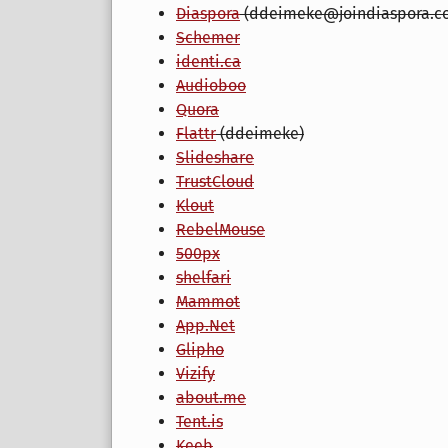
Diaspora
(ddeimeke@joindiaspora.c
Schemer
identi.ca
Audioboo
Quora
Flattr
(ddeimeke)
Slideshare
TrustCloud
Klout
RebelMouse
500px
shelfari
Mammot
App.Net
Glipho
Vizify
about.me
Tent.is
Keeb