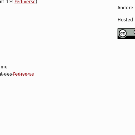
ent des
Fediverse
)
Andere 
Hosted
.me
nt des
Fediverse