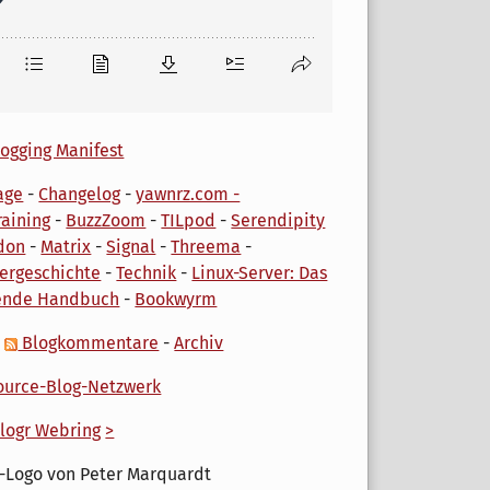
ogging Manifest
age
-
Changelog
-
yawnrz.com -
aining
-
BuzzZoom
-
TILpod
-
Serendipity
don
-
Matrix
-
Signal
-
Threema
-
ergeschichte
-
Technik
-
Linux-Server: Das
ende Handbuch
-
Bookwyrm
-
Blogkommentare
-
Archiv
urce-Blog-Netzwerk
logr Webring
>
-Logo von Peter Marquardt