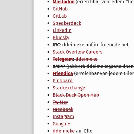
Mastodon
(erreichbar von jedem Cli
GitHub
GitLab
Speakerdeck
LinkedIn
Bluesky
IRC
: ddeimeke auf irc.freenode.net
Stack Overflow Careers
Telegram
:
ddeimeke
XMPP
(Jabber): ddeimeke@anoxinon
Friendica
(erreichbar von jedem Clie
Pinboard
Stackexchange
Black Duck Open Hub
Twitter
Facebook
Instagram
Google+
ddeimeke
auf Ello