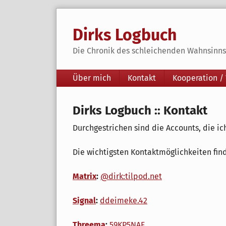
Skip
to
Dirks Logbuch
content
Die Chronik des schleichenden Wahnsinns 
Navigation
Über mich
Kontakt
Kooperation /
Dirks Logbuch :: Kontakt
Durchgestrichen sind die Accounts, die ic
Die wichtigsten Kontaktmöglichkeiten fin
Matrix
:
@dirk:tilpod.net
Signal
:
ddeimeke.42
Threema
:
59KP5NAF