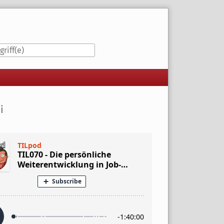
iste
i