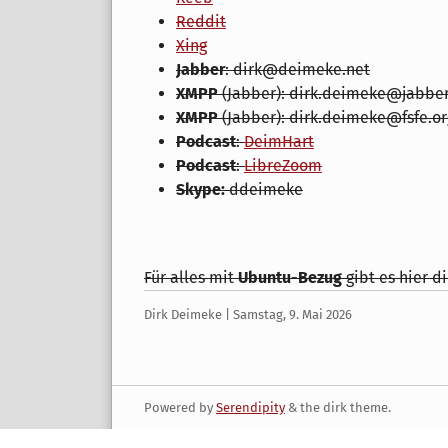
Reddit
Xing
Jabber
: dirk@deimeke.net
XMPP
(Jabber): dirk.deimeke@jabber
XMPP
(Jabber): dirk.deimeke@fsfe.or
Podcast
:
DeimHart
Podcast
:
LibreZoom
Skype:
ddeimeke
Für alles mit
Ubuntu-Bezug
gibt es hier d
Geschrieben
am
Dirk Deimeke |
Samstag, 9. Mai 2026
von
Powered by
Serendipity
& the
dirk
theme.