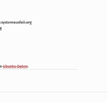
.systemausfall.org
g
ie
Ubuntu-Daten
.