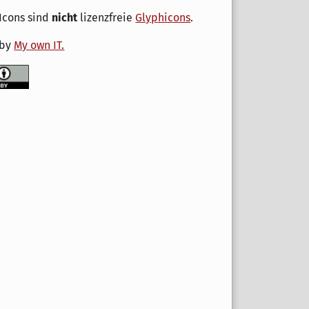
Icons sind
nicht
lizenzfreie
Glyphicons
.
 by
My own IT.