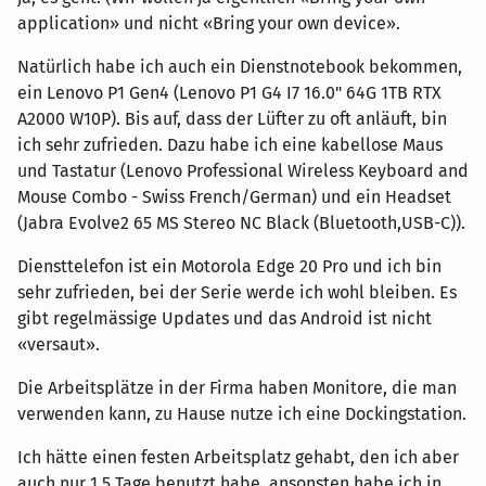
application» und nicht «Bring your own device».
Natürlich habe ich auch ein Dienstnotebook bekommen,
ein Lenovo P1 Gen4 (Lenovo P1 G4 I7 16.0" 64G 1TB RTX
A2000 W10P). Bis auf, dass der Lüfter zu oft anläuft, bin
ich sehr zufrieden. Dazu habe ich eine kabellose Maus
und Tastatur (Lenovo Professional Wireless Keyboard and
Mouse Combo - Swiss French/German) und ein Headset
(Jabra Evolve2 65 MS Stereo NC Black (Bluetooth,USB-C)).
Diensttelefon ist ein Motorola Edge 20 Pro und ich bin
sehr zufrieden, bei der Serie werde ich wohl bleiben. Es
gibt regelmässige Updates und das Android ist nicht
«versaut».
Die Arbeitsplätze in der Firma haben Monitore, die man
verwenden kann, zu Hause nutze ich eine Dockingstation.
Ich hätte einen festen Arbeitsplatz gehabt, den ich aber
auch nur 1,5 Tage benutzt habe, ansonsten habe ich in