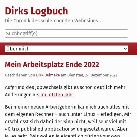
Skip
Dirks Logbuch
to
content
Die Chronik des schleichenden Wahnsinns ...
Navigation
Mein Arbeitsplatz Ende 2022
Geschrieben von
Dirk Deimeke
am
Dienstag, 27. Dezember 2022
Aufgrund des Jobwechsels gibt es schon deutlich mehr
Änderungen als
im letzten Jahr
.
Bei meiner neuen Arbeitgeberin kann ich auch alles mit
dem eigenen Rechner – auch unter Linux – erledigen. Mir
erschliesst sich dabei der Sinn nicht, weil sehr viel mit
«Citrix published applications» umgesetzt wurde. Aber
ja, es geht. (Wir wollen ja eigentlich «Bring your own