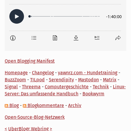
Open Blogging Manifest
Homepage
-
Changelog
-
yawnrz.com - Hundetraining
-
BuzzZoom
-
TILpod
-
Serendipity
-
Mastodon
-
Matrix
-
Signal
-
Threema
-
Computergeschichte
-
Technik
-
Linux-
Server: Das umfassende Handbuch
-
Bookwyrm
Blog
-
Blogkommentare
-
Archiv
Open-Source-Blog-Netzwerk
<
UberBlogr Webring
>