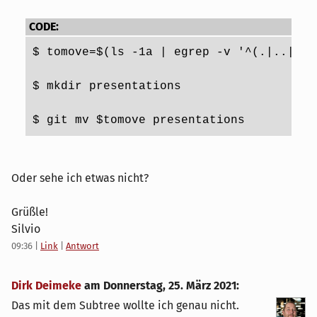
CODE:
$ tomove=$(ls -1a | egrep -v '^(.|..|.gi
$ mkdir presentations
$ git mv $tomove presentations
Oder sehe ich etwas nicht?
Grüßle!
Silvio
09:36
|
Link
|
Antwort
Dirk Deimeke
am
Donnerstag, 25. März 2021
:
Das mit dem Subtree wollte ich genau nicht.