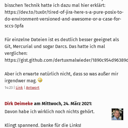
bisschen Technik hatte ich dazu mal hier erklärt:
https://dev.to/tux0r/tired-of-jira-here-s-a-pure-posix-to-
do-environment-versioned-and-awesome-or-a-case-for-
sccs-3pfa
Für einzelne Dateien ist es deutlich besser geeignet als
Git, Mercurial und sogar Darcs. Das hatte ich mal
verglichen:
https://gist.github.com/dertuxmalwieder/1890c954d96389
Aber ich erwarte natürlich nicht, dass so was außer mir
irgendwer mag.
14:23
|
Link
|
Antwort
Dirk Deimeke
am
Mittwoch, 24. März 2021
:
Davon habe ich wirklich noch nichts gehört.
Klingt spannend. Danke für die Links!