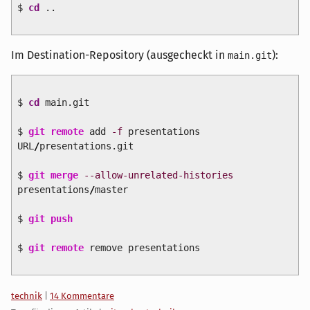
$
cd
..
Im Destination-Repository (ausgecheckt in
):
main.git
$
cd
main.git
$
git remote
add
-f
presentations
URL
/
presentations.git
$
git merge
--allow-unrelated-histories
presentations
/
master
$
git push
$
git remote
remove presentations
Kategorien:
technik
|
14 Kommentare