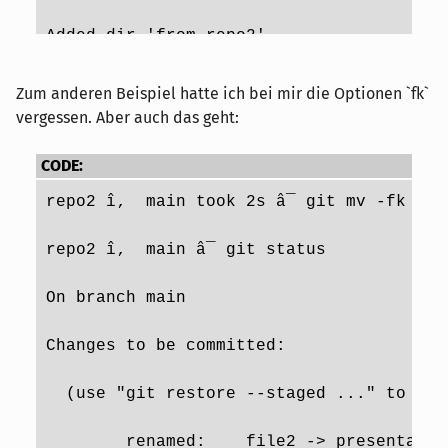
 create mode 100644 file1
Added dir 'from_repo2'
repo1 î‚  main â¯ git log --graph --one
Zum anderen Beispiel hatte ich bei mir die Optionen `fk`
vergessen. Aber auch das geht:
*   e7a2a3c (HEAD -> main) Add 'from_rep
CODE:
|\  
repo2 î‚  main took 2s â¯ git mv -fk * 
| * c496016 ic: repo2
repo2 î‚  main â¯ git status 
* 974c01d ic: repo1
On branch main
repo1 î‚  main â¯ git show e7a2a3c
Changes to be committed:
commit e7a2a3c5285a8021a3750ceaea21f52aa
  (use "git restore --staged ..." to uns
Merge: 974c01d c496016
        renamed:    file2 -> presentatio