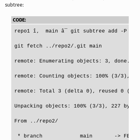
subtree:
 create mode 100644 file2
CODE:
repo2 î‚  main â¯ cd ../repo1
repo1 î‚  main â¯ git subtree add -P fr
~/gittest/repo1 â¯ git init
git fetch ../repo2/.git main
Initialized empty Git repository in /git
remote: Enumerating objects: 3, done.
repo1 î‚  main â¯ echo "Inhalt von file1
remote: Counting objects: 100% (3/3), do
repo1 î‚  main â¯ git add file1
remote: Total 3 (delta 0), reused 0 (del
repo1 î‚  main â¯ git commit -sm "ic: re
Unpacking objects: 100% (3/3), 227 bytes
[main (root-commit) 974c01d] ic: repo1
From ../repo2/
 1 file changed, 1 insertion(+)
 * branch            main       -> FETCH