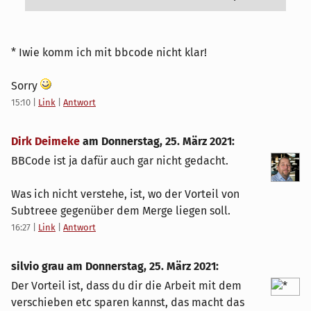
Author: Silvio Grau 
Date:   Thu Mar 25 15:04:22 2021 +0100
* Iwie komm ich mit bbcode nicht klar!
Sorry
15:10
|
Link
|
Antwort
    Add 'from_repo2/' from commit 'c4960
Dirk Deimeke
am
Donnerstag, 25. März 2021
:
BBCode ist ja dafür auch gar nicht gedacht.
    git-subtree-dir: from_repo2
Was ich nicht verstehe, ist, wo der Vorteil von
Subtreee gegenüber dem Merge liegen soll.
    git-subtree-mainline: 974c01d6d14f3e
16:27
|
Link
|
Antwort
    git-subtree-split: c496016e9ecf04849
silvio grau am
Donnerstag, 25. März 2021
:
Der Vorteil ist, dass du dir die Arbeit mit dem
verschieben etc sparen kannst, das macht das