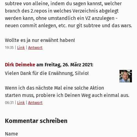
diff --cc from_repo2/file2
subtree von alleine, indem du sagen kannst, welcher
branch des 2.repos in welches Verzeichnis abgelegt
index 0000000,692f47e..692f47e
werden kann, ohne umstandlich ein VZ anzulegen -
neuen commit anlegen, etc. nur git subtree und das wars.
mode 000000,100644..100644
Wollte es ja nur erwähnt haben!
--- a/from_repo2/file2
19:35
|
Link
|
Antwort
+++ b/from_repo2/file2
Dirk Deimeke
am
Freitag, 26. März 2021
:
Vielen Dank für die Erwähnung, Silvio!
Wenn ich das nächste Mal eine solche Aktion
repo1 î‚  main â¯ ls -al 
starten muss, probiere ich Deinen Weg auch einmal aus.
06:31
|
Link
|
Antwort
total 20
drwxr-xr-x 4 sfr sfr 4096 Mar 25 15:04 .
Kommentar schreiben
drwxr-xr-x 4 sfr sfr 4096 Mar 25 14:58 .
Name