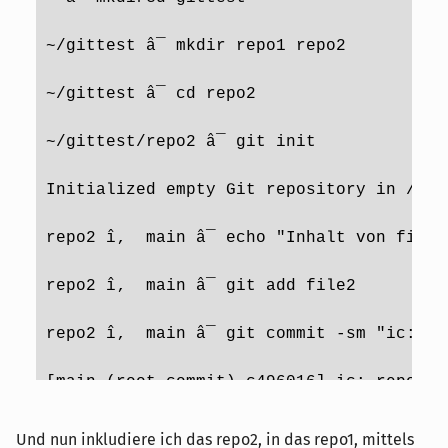
~/gittest â¯ mkdir repo1 repo2
~/gittest â¯ cd repo2
~/gittest/repo2 â¯ git init
Initialized empty Git repository in /git
repo2 î‚  main â¯ echo "Inhalt von file
repo2 î‚  main â¯ git add file2 
repo2 î‚  main â¯ git commit -sm "ic: re
[main (root-commit) c496016] ic: repo2
 1 file changed, 1 insertion(+)
Und nun inkludiere ich das repo2, in das repo1, mittels