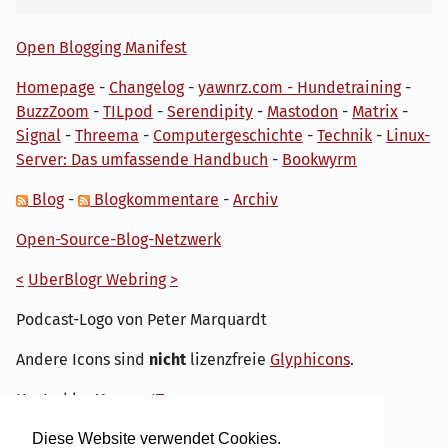
Open Blogging Manifest
Homepage
-
Changelog
-
yawnrz.com - Hundetraining
-
BuzzZoom
-
TILpod
-
Serendipity
-
Mastodon
-
Matrix
-
Signal
-
Threema
-
Computergeschichte
-
Technik
-
Linux-
Server: Das umfassende Handbuch
-
Bookwyrm
Blog
-
Blogkommentare
-
Archiv
Open-Source-Blog-Netzwerk
<
UberBlogr Webring
>
Podcast-Logo von Peter Marquardt
Andere Icons sind
nicht
lizenzfreie
Glyphicons
.
Hosted by
My own IT.
Diese Website verwendet Cookies.