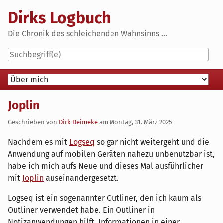
Skip
Dirks Logbuch
to
content
Die Chronik des schleichenden Wahnsinns ...
Navigation
Joplin
Geschrieben von
Dirk Deimeke
am
Montag, 31. März 2025
Nachdem es mit
Logseq
so gar nicht weitergeht und die
Anwendung auf mobilen Geräten nahezu unbenutzbar ist,
habe ich mich aufs Neue und dieses Mal ausführlicher
mit
Joplin
auseinandergesetzt.
Logseq ist ein sogenannter Outliner, den ich kaum als
Outliner verwendet habe. Ein Outliner in
Notizanwendungen hilft, Informationen in einer