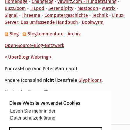
Homepage
-
Changelog
-
yawnrz.com - Hundetraining
-
BuzzZoom
-
TILpod
-
Serendipity
-
Mastodon
-
Matrix
-
Signal
-
Threema
-
Computergeschichte
-
Technik
-
Linux-
Server: Das umfassende Handbuch
-
Bookwyrm
Blog
-
Blogkommentare
-
Archiv
Open-Source-Blog-Netzwerk
<
UberBlogr Webring
>
Podcast-Logo von Peter Marquardt
Andere Icons sind
nicht
lizenzfreie
Glyphicons
.
Hosted by
My own IT.
Diese Website verwendet Cookies.
Lesen Sie mehr in der
Datenschutzerklärung