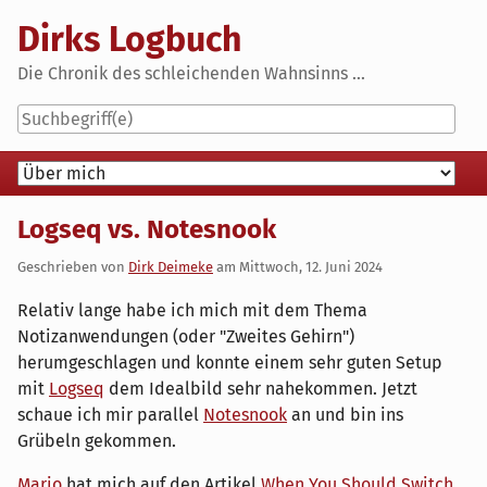
Skip
Dirks Logbuch
to
content
Die Chronik des schleichenden Wahnsinns ...
Navigation
Logseq vs. Notesnook
Geschrieben von
Dirk Deimeke
am
Mittwoch, 12. Juni 2024
Relativ lange habe ich mich mit dem Thema
Notizanwendungen (oder "Zweites Gehirn")
herumgeschlagen und konnte einem sehr guten Setup
mit
Logseq
dem Idealbild sehr nahekommen. Jetzt
schaue ich mir parallel
Notesnook
an und bin ins
Grübeln gekommen.
Mario
hat mich auf den Artikel
When You Should Switch