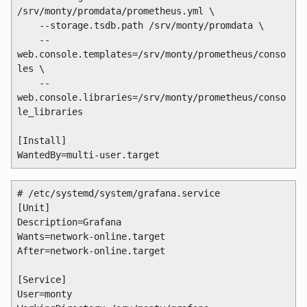
/srv/monty/promdata/prometheus.yml \

    --storage.tsdb.path /srv/monty/promdata \

    --
web.console.templates=/srv/monty/prometheus/conso
les \

    --
web.console.libraries=/srv/monty/prometheus/conso
le_libraries

[Install]

# /etc/systemd/system/grafana.service

[Unit]

Description=Grafana

Wants=network-online.target

After=network-online.target

[Service]

User=monty
