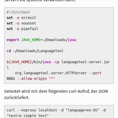
#!/bin/bash
set
-o
errexit
set
-o
nounset
set
-o
pipefail
export
JAVA_HOME
=~
/
Downloads
/
java
cd
~
/
Downloads
/
LanguageTool
${JAVA_HOME}
/
bin
/
java
-cp
languagetool-server.jar
\
org.languagetool.server.HTTPServer
--port
8081
--allow-origin
"*"
Getestet wird mit dem folgenden curl-Aufruf, der JSON
zurückliefert.
curl --noproxy localhost -d "language=en-US" -d
"text=a simple test"