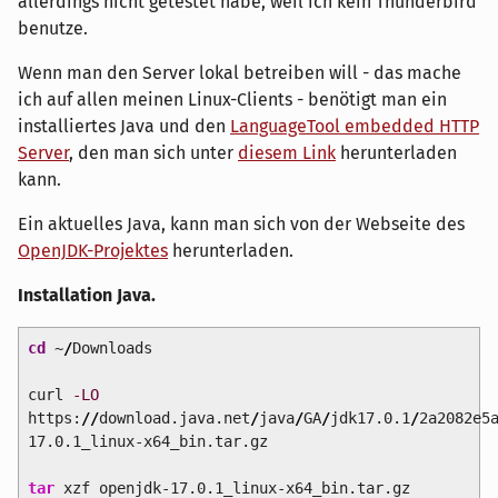
allerdings nicht getestet habe, weil ich kein Thunderbird
benutze.
Wenn man den Server lokal betreiben will - das mache
ich auf allen meinen Linux-Clients - benötigt man ein
installiertes Java und den
LanguageTool embedded HTTP
Server
, den man sich unter
diesem Link
herunterladen
kann.
Ein aktuelles Java, kann man sich von der Webseite des
OpenJDK-Projektes
herunterladen.
Installation Java.
cd
~
/
Downloads
curl
-LO
https:
//
download.java.net
/
java
/
GA
/
jdk17.0.1
/
2a2082e5
17.0.1_linux-x64_bin.tar.gz
tar
xzf openjdk-17.0.1_linux-x64_bin.tar.gz