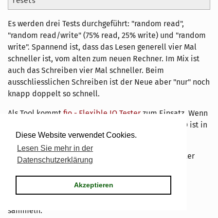
resets
Es werden drei Tests durchgeführt: "random read",
"random read/write" (75% read, 25% write) und "random
write". Spannend ist, dass das Lesen generell vier Mal
schneller ist, vom alten zum neuen Rechner. Im Mix ist
auch das Schreiben vier Mal schneller. Beim
ausschliesslichen Schreiben ist der Neue aber "nur" noch
knapp doppelt so schnell.
Als Tool kommt
fio - Flexible IO Tester
zum Einsatz. Wenn
jemand eine bessere URL kennt, nur her damit. FIO ist in
Diese Website verwendet Cookies.
den meisten Distributionen enthalten.
Lesen Sie mehr in der
Über synthetische Tests kann man natürlich geteilter
Datenschutzerklärung
Meinung sein, die Werte geben aber einen guten
Anhaltspunkt für Vergleiche.
Akzeptieren
Ich benutze dieses kleine Skript, um die Daten zu
sammeln.