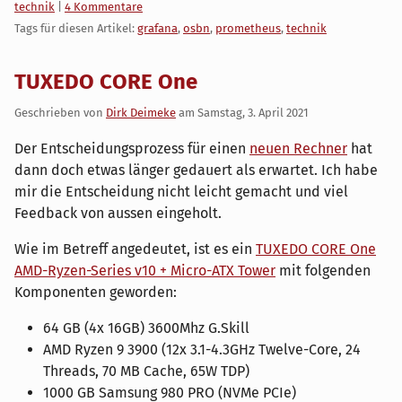
Kategorien:
technik
|
4 Kommentare
Tags für diesen Artikel:
grafana
,
osbn
,
prometheus
,
technik
TUXEDO CORE One
Geschrieben von
Dirk Deimeke
am
Samstag, 3. April 2021
Der Entscheidungsprozess für einen
neuen Rechner
hat
dann doch etwas länger gedauert als erwartet. Ich habe
mir die Entscheidung nicht leicht gemacht und viel
Feedback von aussen eingeholt.
Wie im Betreff angedeutet, ist es ein
TUXEDO CORE One
AMD-Ryzen-Series v10 + Micro-ATX Tower
mit folgenden
Komponenten geworden:
64 GB (4x 16GB) 3600Mhz G.Skill
AMD Ryzen 9 3900 (12x 3.1-4.3GHz Twelve-Core, 24
Threads, 70 MB Cache, 65W TDP)
1000 GB Samsung 980 PRO (NVMe PCIe)