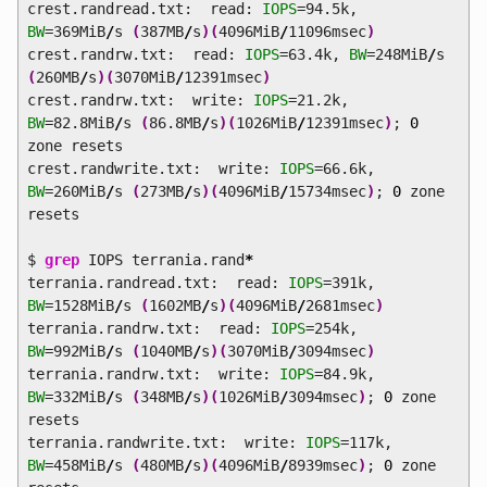
crest.randread.txt: read:
IOPS
=94.5k,
BW
=369MiB
/
s
(
387MB
/
s
)
(
4096MiB
/
11096msec
)
crest.randrw.txt: read:
IOPS
=63.4k,
BW
=248MiB
/
s
(
260MB
/
s
)
(
3070MiB
/
12391msec
)
crest.randrw.txt: write:
IOPS
=21.2k,
BW
=82.8MiB
/
s
(
86.8MB
/
s
)
(
1026MiB
/
12391msec
)
;
0
zone resets
crest.randwrite.txt: write:
IOPS
=66.6k,
BW
=260MiB
/
s
(
273MB
/
s
)
(
4096MiB
/
15734msec
)
;
0
zone
resets
$
grep
IOPS terrania.rand
*
terrania.randread.txt: read:
IOPS
=391k,
BW
=1528MiB
/
s
(
1602MB
/
s
)
(
4096MiB
/
2681msec
)
terrania.randrw.txt: read:
IOPS
=254k,
BW
=992MiB
/
s
(
1040MB
/
s
)
(
3070MiB
/
3094msec
)
terrania.randrw.txt: write:
IOPS
=84.9k,
BW
=332MiB
/
s
(
348MB
/
s
)
(
1026MiB
/
3094msec
)
;
0
zone
resets
terrania.randwrite.txt: write:
IOPS
=117k,
BW
=458MiB
/
s
(
480MB
/
s
)
(
4096MiB
/
8939msec
)
;
0
zone