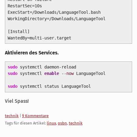
RestartSec=10s

ExecStart=
/Downloads/LanguageTool.bash

WorkingDirectory=
/Downloads/LanguageTool

[Install]

WantedBy=multi-user.target
Aktivieren des Services.
sudo
systemctl daemon-reload
sudo
systemctl
enable
--now
LanguageTool
sudo
systemctl status LanguageTool
Viel Spass!
Kategorien:
technik
|
9 Kommentare
Tags für diesen Artikel:
linux
,
osbn
,
technik