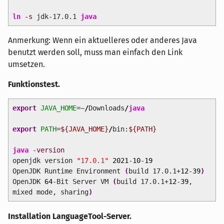
ln
-s
jdk-17.0.1
java
Anmerkung: Wenn ein aktuelleres oder anderes Java
benutzt werden soll, muss man einfach den Link
umsetzen.
Funktionstest.
export
JAVA_HOME
=~
/
Downloads
/
java
export
PATH
=
${JAVA_HOME}
/
bin:
${PATH}
java
-version
openjdk version
"17.0.1"
2021
-
10
-
19
OpenJDK Runtime Environment
(
build 17.0.1+
12
-
39
)
OpenJDK
64
-Bit Server VM
(
build 17.0.1+
12
-
39
,
mixed mode, sharing
)
Installation LanguageTool-Server.