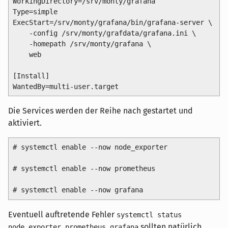
WorkingDirectory=/srv/monty/grafana

Type=simple

ExecStart=/srv/monty/grafana/bin/grafana-server \

    -config /srv/monty/grafdata/grafana.ini \

    -homepath /srv/monty/grafana \

    web

[Install]

Die Services werden der Reihe nach gestartet und
aktiviert.
# systemctl enable --now node_exporter

# systemctl enable --now prometheus

Eventuell auftretende Fehler
systemctl status
sollten natürlich
node_exporter prometheus grafana