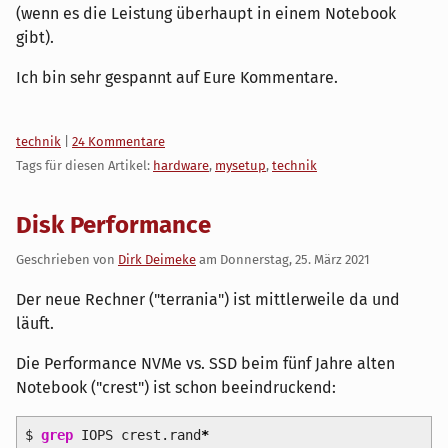
(wenn es die Leistung überhaupt in einem Notebook
gibt).
Ich bin sehr gespannt auf Eure Kommentare.
Kategorien:
technik
|
24 Kommentare
Tags für diesen Artikel:
hardware
,
mysetup
,
technik
Disk Performance
Geschrieben von
Dirk Deimeke
am
Donnerstag, 25. März 2021
Der neue Rechner ("terrania") ist mittlerweile da und
läuft.
Die Performance NVMe vs. SSD beim fünf Jahre alten
Notebook ("crest") ist schon beeindruckend:
$
grep
IOPS crest.rand
*