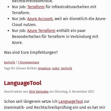
Rechtschreibkontrolle.
Nur Job:
Terraform
für Infrastrukturarbeiten mit
Terraform.
Nur Job:
Azure Account
, weil wir dienstlich die Azure-
Cloud nutzen.
Nur Job:
Azure Terraform
enthält ein paar
Besonderheiten für Terraform in Verbindung mit
Azure.
Was sind Eure Empfehlungen?
Kategorien:
technik
|
7 Kommentare
Tags für diesen Artikel:
mysetup
,
osbn
,
technik
LanguageTool
Geschrieben von
Dirk Deimeke
am
Dienstag, 9. November 2021
Schon seit längerem setze ich
LanguageTool
zur
Grammatik- und Rechtschreibprüfung ein und es hat mir