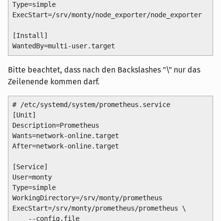
Type=simple

ExecStart=/srv/monty/node_exporter/node_exporter

[Install]

Bitte beachtet, dass nach den Backslashes "\" nur das
Zeilenende kommen darf.
# /etc/systemd/system/prometheus.service

[Unit]

Description=Prometheus

Wants=network-online.target

After=network-online.target

[Service]

User=monty

Type=simple

WorkingDirectory=/srv/monty/prometheus

ExecStart=/srv/monty/prometheus/prometheus \

    --config.file 