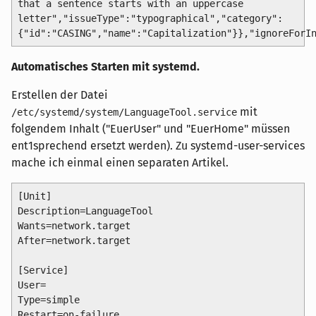
that a sentence starts with an uppercase
letter","issueType":"typographical","category":
{"id":"CASING","name":"Capitalization"}},"ignoreForI
Automatisches Starten mit systemd.
Erstellen der Datei
mit
/etc/systemd/system/LanguageTool.service
folgendem Inhalt ("EuerUser" und "EuerHome" müssen
ent1sprechend ersetzt werden). Zu systemd-user-services
mache ich einmal einen separaten Artikel.
[Unit]

Description=LanguageTool

Wants=network.target

After=network.target

[Service]

User=
Type=simple

Restart=on-failure
