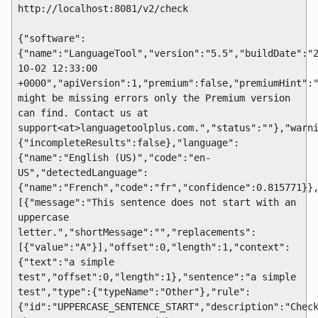
http://localhost:8081/v2/check
{"software":
{"name":"LanguageTool","version":"5.5","buildDate":"
10-02 12:33:00
+0000","apiVersion":1,"premium":false,"premiumHint":
might be missing errors only the Premium version
can find. Contact us at
support<at>languagetoolplus.com.","status":""},"warn
{"incompleteResults":false},"language":
{"name":"English (US)","code":"en-
US","detectedLanguage":
{"name":"French","code":"fr","confidence":0.815771}}
[{"message":"This sentence does not start with an
uppercase
letter.","shortMessage":"","replacements":
[{"value":"A"}],"offset":0,"length":1,"context":
{"text":"a simple
test","offset":0,"length":1},"sentence":"a simple
test","type":{"typeName":"Other"},"rule":
{"id":"UPPERCASE_SENTENCE_START","description":"Chec