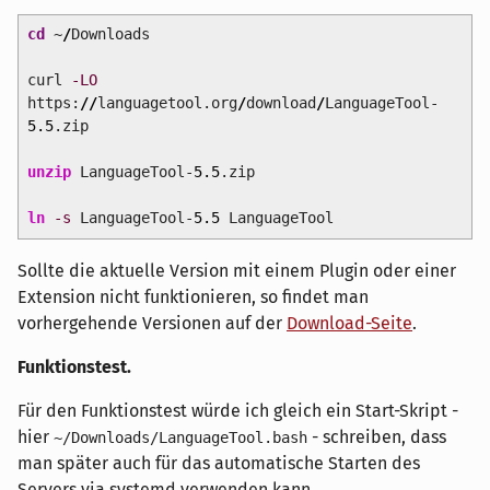
cd
~
/
Downloads
curl
-LO
https:
//
languagetool.org
/
download
/
LanguageTool-
5.5
.zip
unzip
LanguageTool-
5.5
.zip
ln
-s
LanguageTool-
5.5
LanguageTool
Sollte die aktuelle Version mit einem Plugin oder einer
Extension nicht funktionieren, so findet man
vorhergehende Versionen auf der
Download-Seite
.
Funktionstest.
Für den Funktionstest würde ich gleich ein Start-Skript -
hier
- schreiben, dass
~/Downloads/LanguageTool.bash
man später auch für das automatische Starten des
Servers via systemd verwenden kann.