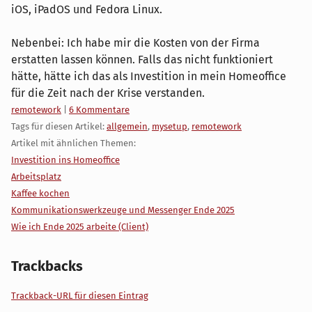
iOS, iPadOS und Fedora Linux.
Nebenbei: Ich habe mir die Kosten von der Firma
erstatten lassen können. Falls das nicht funktioniert
hätte, hätte ich das als Investition in mein Homeoffice
für die Zeit nach der Krise verstanden.
Kategorien:
remotework
|
6 Kommentare
Tags für diesen Artikel:
allgemein
,
mysetup
,
remotework
Artikel mit ähnlichen Themen:
Investition ins Homeoffice
Arbeitsplatz
Kaffee kochen
Kommunikationswerkzeuge und Messenger Ende 2025
Wie ich Ende 2025 arbeite (Client)
Trackbacks
Trackback-URL für diesen Eintrag