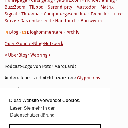
Homepage
-
Changelog
-
yawnrz.com - Hundetraining
-
BuzzZoom
-
TILpod
-
Serendipity
-
Mastodon
-
Matrix
-
Signal
-
Threema
-
Computergeschichte
-
Technik
-
Linux-
Server: Das umfassende Handbuch
-
Bookwyrm
Blog
-
Blogkommentare
-
Archiv
Open-Source-Blog-Netzwerk
<
UberBlogr Webring
>
Podcast-Logo von Peter Marquardt
Andere Icons sind
nicht
lizenzfreie
Glyphicons
.
Hosted by
My own IT.
Diese Website verwendet Cookies.
Lesen Sie mehr in der
Datenschutzerklärung
Powered by
Serendipity
& the
dirk
theme.