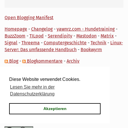
Open Blogging Manifest
Homepage
-
Changelog
-
yawnrz.com - Hundetraining
-
BuzzZoom
-
TILpod
-
Serendipity
-
Mastodon
-
Matrix
-
Signal
-
Threema
-
Computergeschichte
-
Technik
-
Linux-
Server: Das umfassende Handbuch
-
Bookwyrm
Blog
-
Blogkommentare
-
Archiv
Open-Source-Blog-Netzwerk
Diese Website verwendet Cookies.
<
UberBlogr Webring
>
Lesen Sie mehr in der
Datenschutzerklärung
Podcast-Logo von Peter Marquardt
Andere Icons sind
nicht
lizenzfreie
Glyphicons
.
Akzeptieren
Hosted by
My own IT.