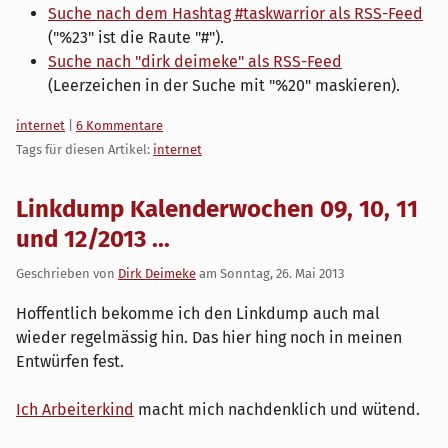
Suche nach dem Hashtag #taskwarrior als RSS-Feed
("%23" ist die Raute "#").
Suche nach "dirk deimeke" als RSS-Feed
(Leerzeichen in der Suche mit "%20" maskieren).
Kategorien:
internet
|
6 Kommentare
Tags für diesen Artikel:
internet
Linkdump Kalenderwochen 09, 10, 11
und 12/2013 ...
Geschrieben von
Dirk Deimeke
am
Sonntag, 26. Mai 2013
Hoffentlich bekomme ich den Linkdump auch mal
wieder regelmässig hin. Das hier hing noch in meinen
Entwürfen fest.
Ich Arbeiterkind
macht mich nachdenklich und wütend.