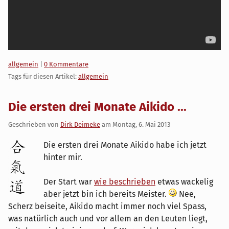
Kategorien:
allgemein
|
0 Kommentare
Tags für diesen Artikel:
allgemein
Die ersten drei Monate Aikido ...
Geschrieben von
Dirk Deimeke
am
Montag, 6. Mai 2013
Die ersten drei Monate Aikido habe ich jetzt
hinter mir.
Der Start war
wie beschrieben
etwas wackelig
aber jetzt bin ich bereits Meister.
Nee,
Scherz beiseite, Aikido macht immer noch viel Spass,
was natürlich auch und vor allem an den Leuten liegt,