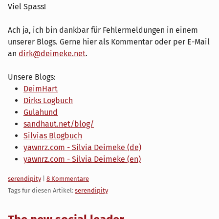
Viel Spass!
Ach ja, ich bin dankbar für Fehlermeldungen in einem
unserer Blogs. Gerne hier als Kommentar oder per E-Mail
an
dirk@deimeke.net
.
Unsere Blogs:
DeimHart
Dirks Logbuch
Gulahund
sandhaut.net/blog/
Silvias Blogbuch
yawnrz.com - Silvia Deimeke (de)
yawnrz.com - Silvia Deimeke (en)
Kategorien:
serendipity
|
8 Kommentare
Tags für diesen Artikel:
serendipity