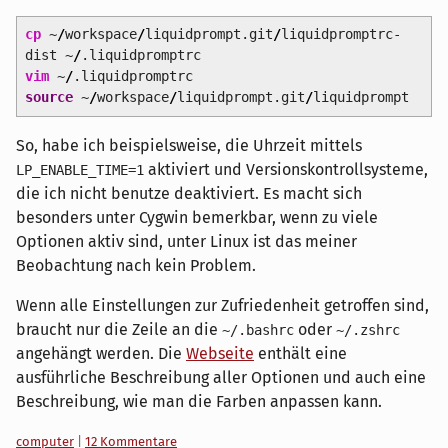
cp
~
/
workspace
/
liquidprompt.git
/
liquidpromptrc-
dist ~
/
.liquidpromptrc
vim
~
/
.liquidpromptrc
source
~
/
workspace
/
liquidprompt.git
/
liquidprompt
So, habe ich beispielsweise, die Uhrzeit mittels
aktiviert und Versionskontrollsysteme,
LP_ENABLE_TIME=1
die ich nicht benutze deaktiviert. Es macht sich
besonders unter Cygwin bemerkbar, wenn zu viele
Optionen aktiv sind, unter Linux ist das meiner
Beobachtung nach kein Problem.
Wenn alle Einstellungen zur Zufriedenheit getroffen sind,
braucht nur die Zeile an die
oder
~/.bashrc
~/.zshrc
angehängt werden. Die
Webseite
enthält eine
ausführliche Beschreibung aller Optionen und auch eine
Beschreibung, wie man die Farben anpassen kann.
Kategorien:
computer
|
12 Kommentare