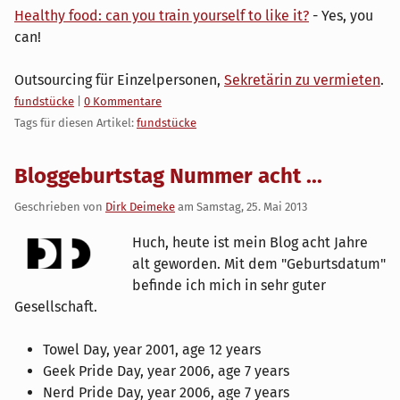
Healthy food: can you train yourself to like it?
- Yes, you
can!
Outsourcing für Einzelpersonen,
Sekretärin zu vermieten
.
Kategorien:
fundstücke
|
0 Kommentare
Tags für diesen Artikel:
fundstücke
Bloggeburtstag Nummer acht ...
Geschrieben von
Dirk Deimeke
am
Samstag, 25. Mai 2013
Huch, heute ist mein Blog acht Jahre
alt geworden. Mit dem "Geburtsdatum"
befinde ich mich in sehr guter
Gesellschaft.
Towel Day, year 2001, age 12 years
Geek Pride Day, year 2006, age 7 years
Nerd Pride Day, year 2006, age 7 years