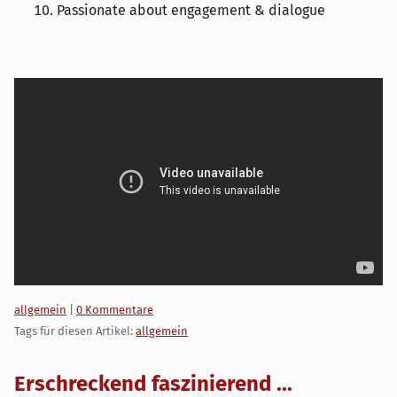
Passionate about engagement & dialogue
Kategorien:
allgemein
|
0 Kommentare
Tags für diesen Artikel:
allgemein
Erschreckend faszinierend ...