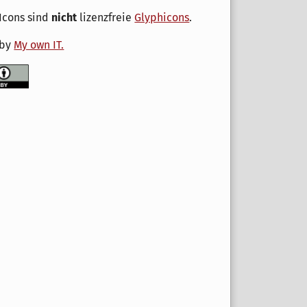
Icons sind
nicht
lizenzfreie
Glyphicons
.
 by
My own IT.