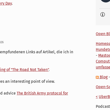
ery Day
.
Open Bl
026
Homep
Hundetr
 empfundenen Links auf Artikel, die ich in
-
Masto
Comput
umfass
ing of "The Road Not Taken"
.
Blog
es an interesting point of view.
Open-So
ood advice
The British Army protocol for
<
UberB
Podcast