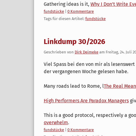
Gathering ideas is it,
Why I Don’t Write Ev
Kategorien:
fundstücke
|
0 Kommentare
Tags für diesen Artikel:
fundstücke
Linkdump 30/2026
Geschrieben von
Dirk Deimeke
am
Freitag, 24. Juli 2
Viel Spass bei den von mir als lesenswert
der vergangenen Woche gelesen habe.
Many roads lead to Rome, l
The Real Mean
High Performers Are Paradox Managers
giv
This is a good protocol, respectively a g
overwhelm
.
Kategorien:
fundstücke
|
0 Kommentare