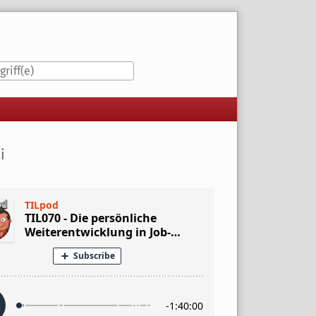
iste
i