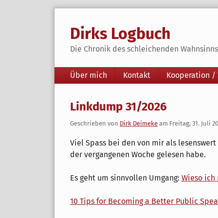
Skip
to
Dirks Logbuch
content
Die Chronik des schleichenden Wahnsinns 
Navigation
Über mich
Kontakt
Kooperation /
Linkdump 31/2026
Geschrieben von
Dirk Deimeke
am
Freitag, 31. Juli 2
Viel Spass bei den von mir als lesenswert
der vergangenen Woche gelesen habe.
Es geht um sinnvollen Umgang:
Wieso ich
10 Tips for Becoming a Better Public Spea