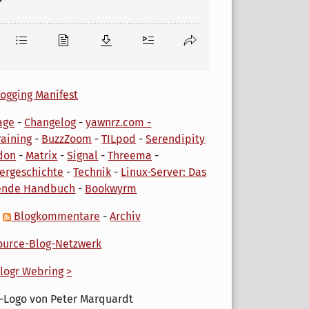
ogging Manifest
age
-
Changelog
-
yawnrz.com -
aining
-
BuzzZoom
-
TILpod
-
Serendipity
don
-
Matrix
-
Signal
-
Threema
-
ergeschichte
-
Technik
-
Linux-Server: Das
ende Handbuch
-
Bookwyrm
-
Blogkommentare
-
Archiv
urce-Blog-Netzwerk
logr Webring
>
-Logo von Peter Marquardt