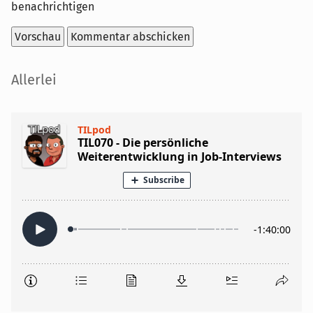
benachrichtigen
Seitenleiste
Allerlei