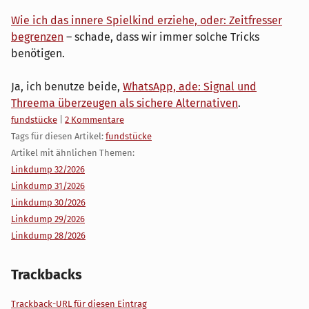
Wie ich das innere Spielkind erziehe, oder: Zeitfresser
begrenzen
– schade, dass wir immer solche Tricks
benötigen.
Ja, ich benutze beide,
WhatsApp, ade: Signal und
Threema überzeugen als sichere Alternativen
.
Kategorien:
fundstücke
|
2 Kommentare
Tags für diesen Artikel:
fundstücke
Artikel mit ähnlichen Themen:
Linkdump 32/2026
Linkdump 31/2026
Linkdump 30/2026
Linkdump 29/2026
Linkdump 28/2026
Trackbacks
Trackback-URL für diesen Eintrag