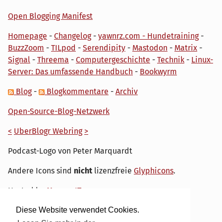
Open Blogging Manifest
Homepage
-
Changelog
-
yawnrz.com - Hundetraining
-
BuzzZoom
-
TILpod
-
Serendipity
-
Mastodon
-
Matrix
-
Signal
-
Threema
-
Computergeschichte
-
Technik
-
Linux-
Server: Das umfassende Handbuch
-
Bookwyrm
Blog
-
Blogkommentare
-
Archiv
Open-Source-Blog-Netzwerk
<
UberBlogr Webring
>
Podcast-Logo von Peter Marquardt
Andere Icons sind
nicht
lizenzfreie
Glyphicons
.
Hosted by
My own IT.
Diese Website verwendet Cookies.