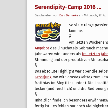
Serendipity-Camp 2016 ...
Geschrieben von
Dirk Deimeke
am
Mittwoch, 27. Apr
So viele Dinge passie
komme.
Â
Am letzten Wochenend
Angebot
des Linuxhotels Gebrauch machen 
Jahr waren wir - anders als
im letzten Jahr
Stimmung und der produktiven Atmosphär
Â
Das absolute Highlight war aber die sel
Grossjung
, wo wir Samstag Mittag zum Esse
Matthias im Blog (Link unten). Die Lokalit
lecker (und reichlich) und die Bedienung 
Â
Inhaltlich finde ich besonders erwähnens
fertig ist - es fehlen nur noch Kleinigkeit