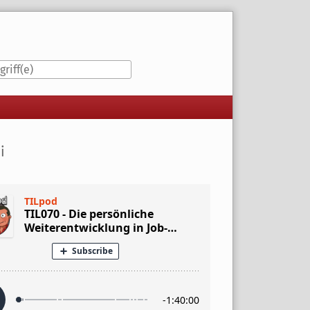
iste
i