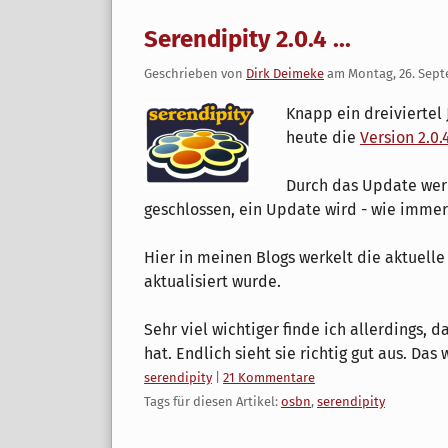
Serendipity 2.0.4 ...
Geschrieben von
Dirk Deimeke
am
Montag, 26. Sep
Knapp ein dreiviertel
heute die
Version 2.0.
Durch das Update wer
geschlossen, ein Update wird - wie immer
Hier in meinen Blogs werkelt die aktuelle
aktualisiert wurde.
Sehr viel wichtiger finde ich allerdings, d
hat. Endlich sieht sie richtig gut aus. Das 
Kategorien:
serendipity
|
21 Kommentare
Tags für diesen Artikel:
osbn
,
serendipity