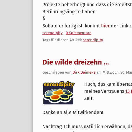
Projekte beherbergt und dass die FreeBSD
Berührungsängste haben.
Â
Sobald er fertig ist, kommt
hier
der Link z
Kategorien:
serendipity
|
0 Kommentare
Tags für diesen Artikel:
serendipity
Die wilde dreizehn ...
Geschrieben von
Dirk Deimeke
am
Mittwoch, 30. Mä
Huch, das kam überras
meines Vertrauens
13 
Zeit.
Danke an alle Mitwirkenden!
Nachtrag: Ich muss natürlich erwähnen, da