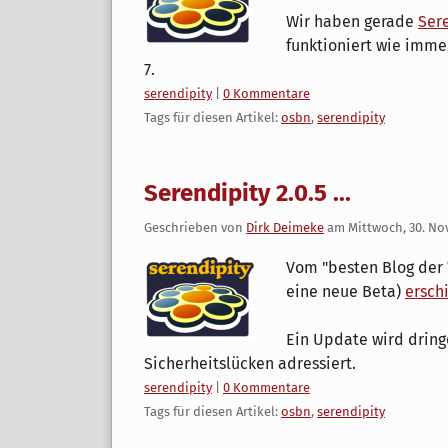
Wir haben gerade
Sere
funktioniert wie imme
7.
Kategorien:
serendipity
|
0 Kommentare
Tags für diesen Artikel:
osbn
,
serendipity
Serendipity 2.0.5 ...
Geschrieben von
Dirk Deimeke
am
Mittwoch, 30. N
Vom "besten Blog der W
eine neue Beta)
ersch
Ein Update wird drin
Sicherheitslücken adressiert.
Kategorien:
serendipity
|
0 Kommentare
Tags für diesen Artikel:
osbn
,
serendipity