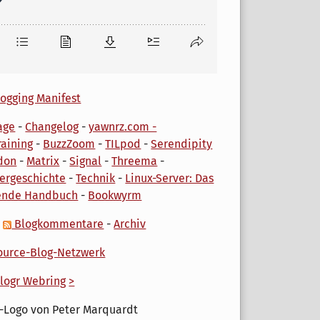
ogging Manifest
age
-
Changelog
-
yawnrz.com -
aining
-
BuzzZoom
-
TILpod
-
Serendipity
don
-
Matrix
-
Signal
-
Threema
-
ergeschichte
-
Technik
-
Linux-Server: Das
ende Handbuch
-
Bookwyrm
-
Blogkommentare
-
Archiv
urce-Blog-Netzwerk
logr Webring
>
-Logo von Peter Marquardt