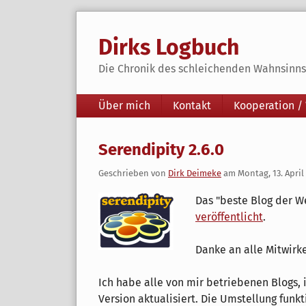
Skip
to
Dirks Logbuch
content
Die Chronik des schleichenden Wahnsinns 
Navigation
Über mich
Kontakt
Kooperation /
Serendipity 2.6.0
Geschrieben von
Dirk Deimeke
am
Montag, 13. April
Das "beste Blog der W
veröffentlicht
.
Danke an alle Mitwirk
Ich habe alle von mir betriebenen Blogs,
Version aktualisiert. Die Umstellung funk