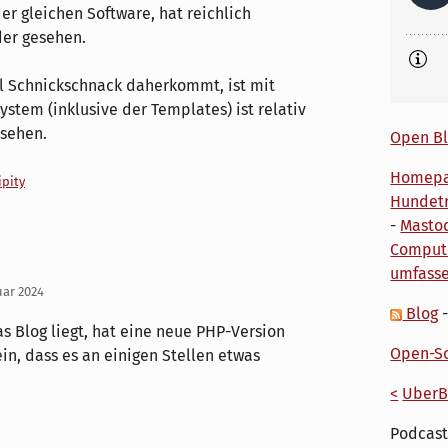
er gleichen Software, hat reichlich
der gesehen.
el Schnickschnack daherkommt, ist mit
ystem (inklusive der Templates) ist relativ
 sehen.
Open Bl
Homep
ipity
Hundetr
-
Masto
Comput
umfass
uar 2024
Blog
s Blog liegt, hat eine neue PHP-Version
Open-So
n, dass es an einigen Stellen etwas
<
UberB
Podcast