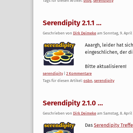
Tags für diesen Artikel:
blog
,
serendipity
Serendipity 2.1.1 ...
Geschrieben von
Dirk Deimeke
am
Sonntag, 9. April
Aaargh, leider hat sic
eingeschlichen, der d
Bitte aktualisieren!
Kategorien:
serendipity
|
2 Kommentare
Tags für diesen Artikel:
osbn
,
serendipity
Serendipity 2.1.0 ...
Geschrieben von
Dirk Deimeke
am
Samstag, 8. April
Das
Serendipity Treffe