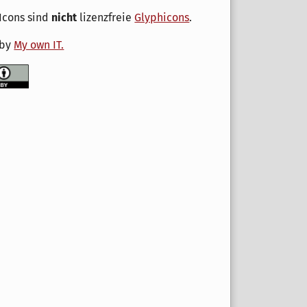
Icons sind
nicht
lizenzfreie
Glyphicons
.
 by
My own IT.