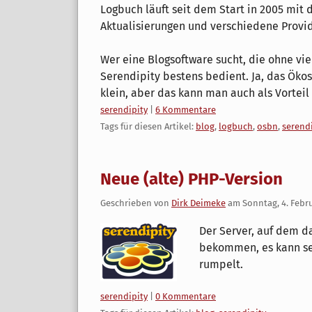
Logbuch läuft seit dem Start in 2005 mit d
Aktualisierungen und verschiedene Provi
Wer eine Blogsoftware sucht, die ohne vi
Serendipity bestens bedient. Ja, das Ökos
klein, aber das kann man auch als Vorteil
Kategorien:
serendipity
|
6 Kommentare
Tags für diesen Artikel:
blog
,
logbuch
,
osbn
,
serend
Neue (alte) PHP-Version
Geschrieben von
Dirk Deimeke
am
Sonntag, 4. Febr
Der Server, auf dem da
bekommen, es kann sei
rumpelt.
Kategorien:
serendipity
|
0 Kommentare