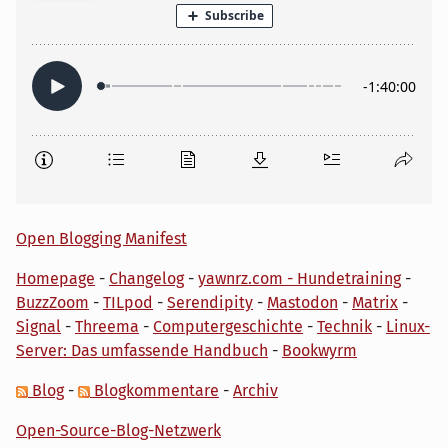
Open Blogging Manifest
Homepage
-
Changelog
-
yawnrz.com - Hundetraining
-
BuzzZoom
-
TILpod
-
Serendipity
-
Mastodon
-
Matrix
-
Signal
-
Threema
-
Computergeschichte
-
Technik
-
Linux-
Server: Das umfassende Handbuch
-
Bookwyrm
Blog
-
Blogkommentare
-
Archiv
Open-Source-Blog-Netzwerk