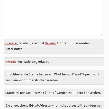
Antwort
Gravatar
, Favatar (Favicons),
Pavatar
Autoren-Bilder werden
zu
unterstützt.
BBCode
-Formatierung erlaubt
Umschließende Sterne heben ein Wort hervor (*wort*), per _wort_
kann ein Wort unterstrichen werden.
Standard-Text Smilies wie :-) und ;-) werden zu Bildern konvertiert.
Die angegebene E-Mail-Adresse wird nicht dargestellt, sondern nur