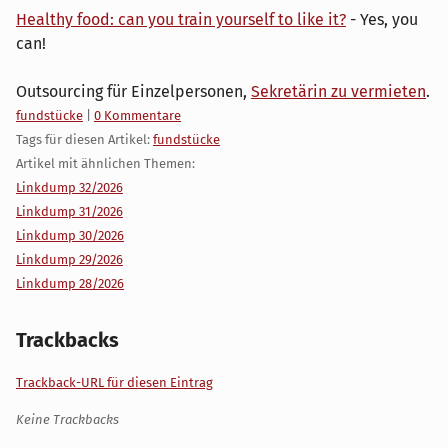
Healthy food: can you train yourself to like it?
- Yes, you
can!
Outsourcing für Einzelpersonen,
Sekretärin zu vermieten
.
Kategorien:
fundstücke
|
0 Kommentare
Tags für diesen Artikel:
fundstücke
Artikel mit ähnlichen Themen:
Linkdump 32/2026
Linkdump 31/2026
Linkdump 30/2026
Linkdump 29/2026
Linkdump 28/2026
Trackbacks
Trackback-URL für diesen Eintrag
Keine Trackbacks