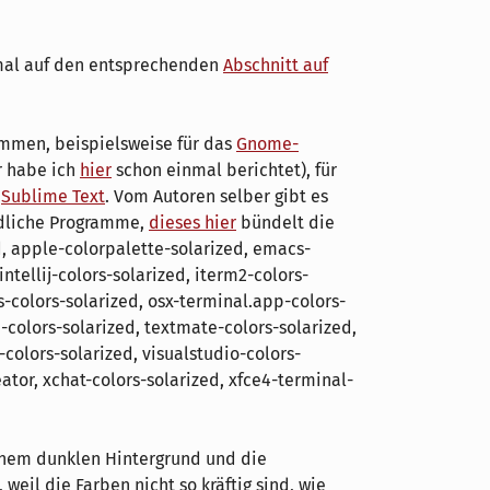
nmal auf den entsprechenden
Abschnitt auf
rammen, beispielsweise für das
Gnome-
r habe ich
hier
schon einmal berichtet), für
r
Sublime Text
. Vom Autoren selber gibt es
edliche Programme,
dieses hier
bündelt die
, apple-colorpalette-solarized, emacs-
ntellij-colors-solarized, iterm2-colors-
s-colors-solarized, osx-terminal.app-colors-
e-colors-solarized, textmate-colors-solarized,
colors-solarized, visualstudio-colors-
eator, xchat-colors-solarized, xfce4-terminal-
einem dunklen Hintergrund und die
 weil die Farben nicht so kräftig sind, wie