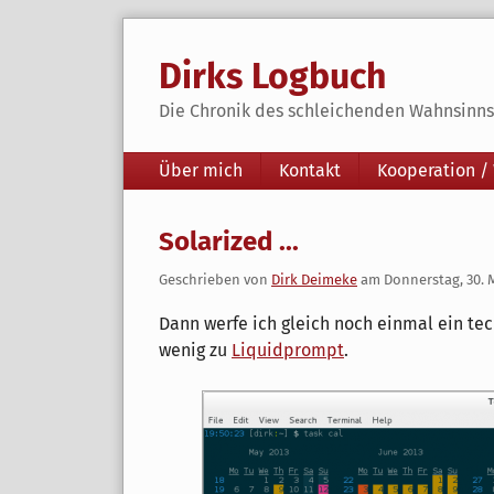
Skip
to
Dirks Logbuch
content
Die Chronik des schleichenden Wahnsinns 
Navigation
Über mich
Kontakt
Kooperation /
Solarized ...
Geschrieben von
Dirk Deimeke
am
Donnerstag, 30. 
Dann werfe ich gleich noch einmal ein te
wenig zu
Liquidprompt
.