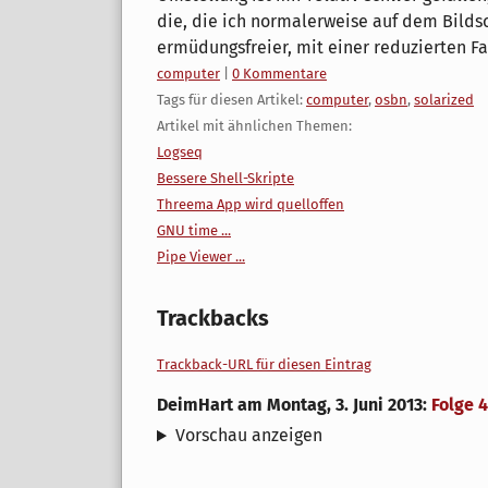
die, die ich normalerweise auf dem Bildsc
ermüdungsfreier, mit einer reduzierten Fa
Kategorien:
computer
|
0 Kommentare
Tags für diesen Artikel:
computer
,
osbn
,
solarized
Artikel mit ähnlichen Themen:
Logseq
Bessere Shell-Skripte
Threema App wird quelloffen
GNU time ...
Pipe Viewer ...
Trackbacks
Trackback-URL für diesen Eintrag
DeimHart
am
Montag, 3. Juni 2013
:
Folge 
Vorschau anzeigen