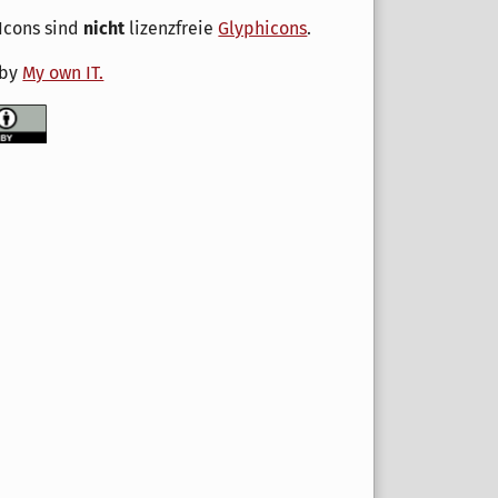
Icons sind
nicht
lizenzfreie
Glyphicons
.
 by
My own IT.