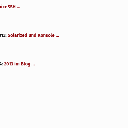
uiceSSH ...
013
:
Solarized und Konsole ...
4
:
2013 im Blog ...