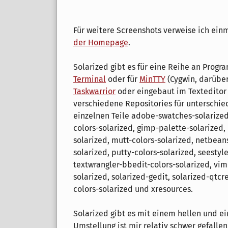
Für weitere Screenshots verweise ich ei
der Homepage
.
Solarized gibt es für eine Reihe an Prog
Terminal
oder für
MinTTY
(Cygwin, darübe
Taskwarrior
oder eingebaut im Textedito
verschiedene Repositories für unterschi
einzelnen Teile adobe-swatches-solarized
colors-solarized, gimp-palette-solarized, i
solarized, mutt-colors-solarized, netbean
solarized, putty-colors-solarized, seestyl
textwrangler-bbedit-colors-solarized, vim-
solarized, solarized-gedit, solarized-qtcr
colors-solarized und xresources.
Solarized gibt es mit einem hellen und 
Umstellung ist mir relativ schwer gefallen,