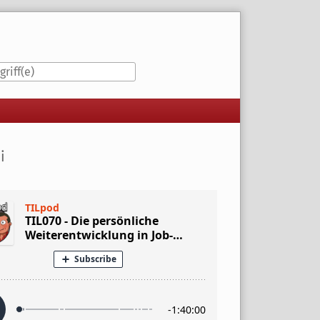
iste
i