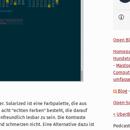
Open Bl
Homep
Hundetr
-
Masto
Comput
umfass
Blog
Open-So
. Solarized ist eine Farbpalette, die aus
cht "echten Farben" besteht, die darauf
<
UberB
nfreundlich lesbar zu sein. Die Kontraste
d schmerzen nicht. Eine Alternative dazu ist
Podcast