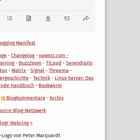
ogging Manifest
age
-
Changelog
-
yawnrz.com -
aining
-
BuzzZoom
-
TILpod
-
Serendipity
don
-
Matrix
-
Signal
-
Threema
-
ergeschichte
-
Technik
-
Linux-Server: Das
ende Handbuch
-
Bookwyrm
-
Blogkommentare
-
Archiv
urce-Blog-Netzwerk
logr Webring
>
-Logo von Peter Marquardt