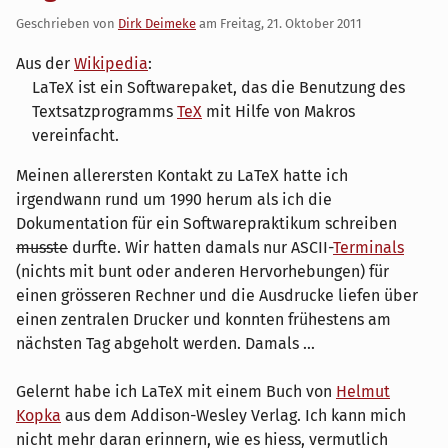
Geschrieben von
Dirk Deimeke
am
Freitag, 21. Oktober 2011
Aus der
Wikipedia
:
LaTeX ist ein Softwarepaket, das die Benutzung des
Textsatzprogramms
TeX
mit Hilfe von Makros
vereinfacht.
Meinen allerersten Kontakt zu LaTeX hatte ich
irgendwann rund um 1990 herum als ich die
Dokumentation für ein Softwarepraktikum schreiben
musste
durfte. Wir hatten damals nur ASCII-
Terminals
(nichts mit bunt oder anderen Hervorhebungen) für
einen grösseren Rechner und die Ausdrucke liefen über
einen zentralen Drucker und konnten frühestens am
nächsten Tag abgeholt werden. Damals ...
Gelernt habe ich LaTeX mit einem Buch von
Helmut
Kopka
aus dem Addison-Wesley Verlag. Ich kann mich
nicht mehr daran erinnern, wie es hiess, vermutlich