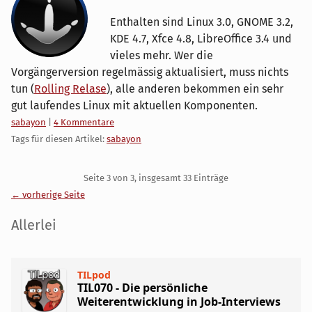
Enthalten sind Linux 3.0, GNOME 3.2,
KDE 4.7, Xfce 4.8, LibreOffice 3.4 und
vieles mehr. Wer die
Vorgängerversion regelmässig aktualisiert, muss nichts
tun (
Rolling Relase
), alle anderen bekommen ein sehr
gut laufendes Linux mit aktuellen Komponenten.
Kategorien:
sabayon
|
4 Kommentare
Tags für diesen Artikel:
sabayon
Pagination
Seite 3 von 3, insgesamt 33 Einträge
← vorherige Seite
Seitenleiste
Allerlei