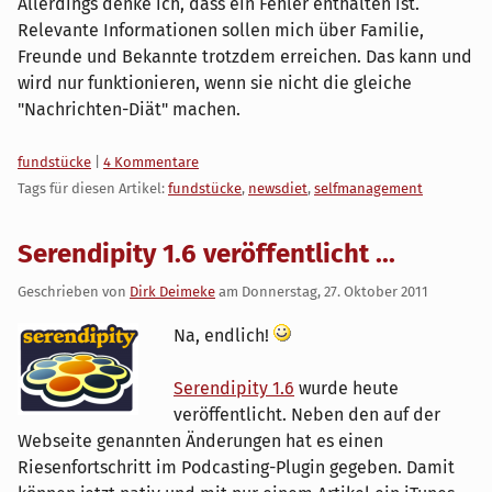
Allerdings denke ich, dass ein Fehler enthalten ist.
Relevante Informationen sollen mich über Familie,
Freunde und Bekannte trotzdem erreichen. Das kann und
wird nur funktionieren, wenn sie nicht die gleiche
"Nachrichten-Diät" machen.
Kategorien:
fundstücke
|
4 Kommentare
Tags für diesen Artikel:
fundstücke
,
newsdiet
,
selfmanagement
Serendipity 1.6 veröffentlicht ...
Geschrieben von
Dirk Deimeke
am
Donnerstag, 27. Oktober 2011
Na, endlich!
Serendipity 1.6
wurde heute
veröffentlicht. Neben den auf der
Webseite genannten Änderungen hat es einen
Riesenfortschritt im Podcasting-Plugin gegeben. Damit