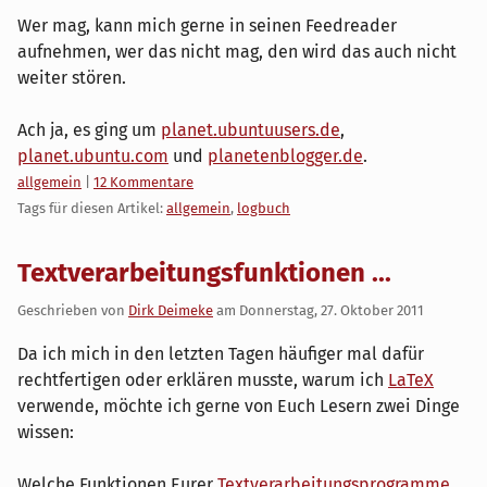
Wer mag, kann mich gerne in seinen Feedreader
aufnehmen, wer das nicht mag, den wird das auch nicht
weiter stören.
Ach ja, es ging um
planet.ubuntuusers.de
,
planet.ubuntu.com
und
planetenblogger.de
.
Kategorien:
allgemein
|
12 Kommentare
Tags für diesen Artikel:
allgemein
,
logbuch
Textverarbeitungsfunktionen ...
Geschrieben von
Dirk Deimeke
am
Donnerstag, 27. Oktober 2011
Da ich mich in den letzten Tagen häufiger mal dafür
rechtfertigen oder erklären musste, warum ich
LaTeX
verwende, möchte ich gerne von Euch Lesern zwei Dinge
wissen:
Welche Funktionen Eurer
Textverarbeitungsprogramme