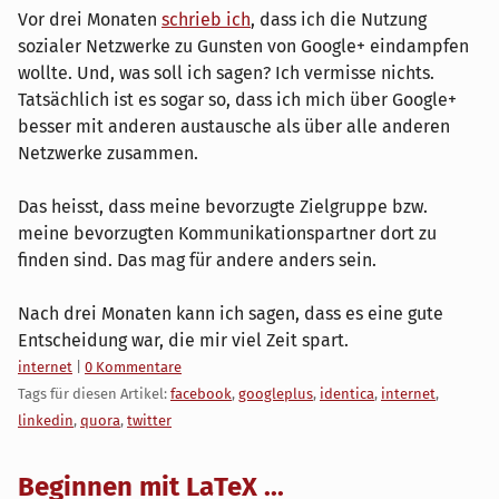
Vor drei Monaten
schrieb ich
, dass ich die Nutzung
sozialer Netzwerke zu Gunsten von Google+ eindampfen
wollte. Und, was soll ich sagen? Ich vermisse nichts.
Tatsächlich ist es sogar so, dass ich mich über Google+
besser mit anderen austausche als über alle anderen
Netzwerke zusammen.
Das heisst, dass meine bevorzugte Zielgruppe bzw.
meine bevorzugten Kommunikationspartner dort zu
finden sind. Das mag für andere anders sein.
Nach drei Monaten kann ich sagen, dass es eine gute
Entscheidung war, die mir viel Zeit spart.
Kategorien:
internet
|
0 Kommentare
Tags für diesen Artikel:
facebook
,
googleplus
,
identica
,
internet
,
linkedin
,
quora
,
twitter
Beginnen mit LaTeX ...