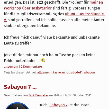
erledigen. Das ist jetzt geschafft. Die "Folien" für
meinen
Workshop über Taskwarrior
sind fertig, Vorbereitungen
für die Mitgliedsversammlung des
ubuntu Deutschland e.
V.
sind getroffen und ich hoffe, dass ich alle meine Ämter
sauber übergeben bekomme.
Ich freue mich darauf, viele bekannte und unbekannte
Leute zu treffen.
Jetzt dürfen mir nur noch beim Tasche packen keine
Fehler unterlaufen ...
Kategorien:
allgemein
|
2 Kommentare
Tags für diesen Artikel:
allgemein
,
taskwarrior
,
ubcde11
,
ubucon
Sabayon 7 ...
Geschrieben von
Dirk Deimeke
am
Mittwoch, 12. Oktober 2011
Huch,
Sabayon 7
ist draussen.