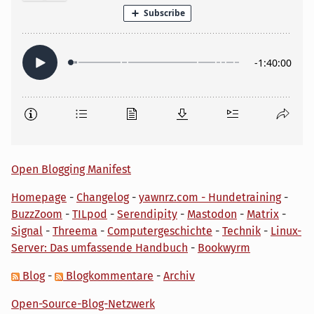
Open Blogging Manifest
Homepage
-
Changelog
-
yawnrz.com - Hundetraining
-
BuzzZoom
-
TILpod
-
Serendipity
-
Mastodon
-
Matrix
-
Signal
-
Threema
-
Computergeschichte
-
Technik
-
Linux-
Server: Das umfassende Handbuch
-
Bookwyrm
Blog
-
Blogkommentare
-
Archiv
Open-Source-Blog-Netzwerk