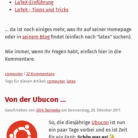
LaTeX-Einführung
LaTeX - Tipps und Tricks
... da ist noch einiges mehr, was Ihr auf seiner Homepage
oder in
seinem Blog
findet (einfach nach "latex" suchen).
Wie immer, wenn Ihr Fragen habt, einfach hier in die
Kommentare.
Kategorien:
computer
|
22 Kommentare
Tags für diesen Artikel:
computer
,
latex
Von der Ubucon ...
Geschrieben von
Dirk Deimeke
am
Donnerstag, 20. Oktober 2011
So, die diesjährige
Ubucon
ist nun
ein paar Tage vorbei und es ist Zeit
für ein Fazit:
Schön war es!