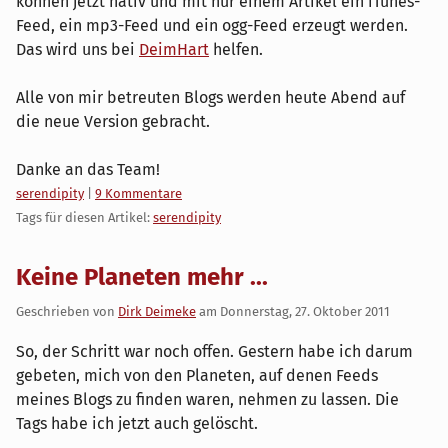
können jetzt nativ und mit nur einem Artikel ein iTunes-
Feed, ein mp3-Feed und ein ogg-Feed erzeugt werden.
Das wird uns bei
DeimHart
helfen.
Alle von mir betreuten Blogs werden heute Abend auf
die neue Version gebracht.
Danke an das Team!
Kategorien:
serendipity
|
9 Kommentare
Tags für diesen Artikel:
serendipity
Keine Planeten mehr ...
Geschrieben von
Dirk Deimeke
am
Donnerstag, 27. Oktober 2011
So, der Schritt war noch offen. Gestern habe ich darum
gebeten, mich von den Planeten, auf denen Feeds
meines Blogs zu finden waren, nehmen zu lassen. Die
Tags habe ich jetzt auch gelöscht.