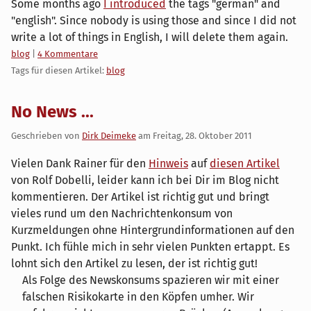
Some months ago
I introduced
the tags "german" and
"english". Since nobody is using those and since I did not
write a lot of things in English, I will delete them again.
Kategorien:
blog
|
4 Kommentare
Tags für diesen Artikel:
blog
No News ...
Geschrieben von
Dirk Deimeke
am
Freitag, 28. Oktober 2011
Vielen Dank Rainer für den
Hinweis
auf
diesen Artikel
von Rolf Dobelli, leider kann ich bei Dir im Blog nicht
kommentieren. Der Artikel ist richtig gut und bringt
vieles rund um den Nachrichtenkonsum von
Kurzmeldungen ohne Hintergrundinformationen auf den
Punkt. Ich fühle mich in sehr vielen Punkten ertappt. Es
lohnt sich den Artikel zu lesen, der ist richtig gut!
Als Folge des Newskonsums spazieren wir mit einer
falschen Risikokarte in den Köpfen umher. Wir