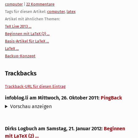
Kategorien:
computer
|
22 Kommentare
Tags für diesen Artikel:
computer
,
latex
Artikel mit ähnlichen Themen:
TeX Live 2013 ...
Beginnen mit LaTeX (2) ...
Basis-Artikel für LaTeX ...
LaTeX ...
Backup-Konzept
Trackbacks
Trackback-URL für diesen Eintrag
infoblog.li
am
Mittwoch, 26. Oktober 2011
:
PingBack
Vorschau anzeigen
Dirks Logbuch
am
Samstag, 21. Januar 2012
:
Beginnen
mit LaTeX (2) ...