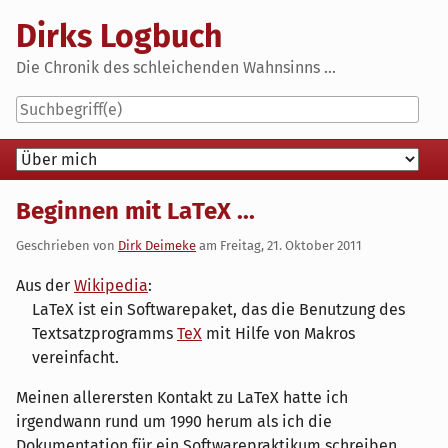
Skip
Dirks Logbuch
to
content
Die Chronik des schleichenden Wahnsinns ...
Navigation
Beginnen mit LaTeX ...
Geschrieben von
Dirk Deimeke
am
Freitag, 21. Oktober 2011
Aus der
Wikipedia
:
LaTeX ist ein Softwarepaket, das die Benutzung des
Textsatzprogramms
TeX
mit Hilfe von Makros
vereinfacht.
Meinen allerersten Kontakt zu LaTeX hatte ich
irgendwann rund um 1990 herum als ich die
Dokumentation für ein Softwarepraktikum schreiben