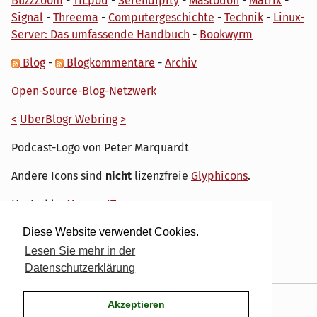
BuzzZoom
-
TILpod
-
Serendipity
-
Mastodon
-
Matrix
-
Signal
-
Threema
-
Computergeschichte
-
Technik
-
Linux-
Server: Das umfassende Handbuch
-
Bookwyrm
Blog
-
Blogkommentare
-
Archiv
Open-Source-Blog-Netzwerk
<
UberBlogr Webring
>
Podcast-Logo von Peter Marquardt
Andere Icons sind
nicht
lizenzfreie
Glyphicons
.
Hosted by
My own IT.
Diese Website verwendet Cookies.
Lesen Sie mehr in der
Datenschutzerklärung
Powered by
Serendipity
& the
dirk
theme.
Akzeptieren