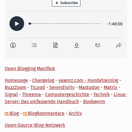
Open Blogging Manifest
Homepage
-
Changelog
-
yawnrz.com - Hundetraining
-
BuzzZoom
-
TILpod
-
Serendipity
-
Mastodon
-
Matrix
-
Signal
-
Threema
-
Computergeschichte
-
Technik
-
Linux-
Server: Das umfassende Handbuch
-
Bookwyrm
Blog
-
Blogkommentare
-
Archiv
Open-Source-Blog-Netzwerk