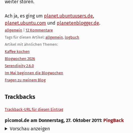
weiter stören.
Ach ja, es ging um
planet.ubuntuusers.de
,
planet.ubuntu.com
und
planetenblogger.de
.
Kategorien:
allgemein
|
12 Kommentare
Tags für diesen Artikel:
allgemein
,
logbuch
Artikel mit ähnlichen Themen:
Kaffee kochen
Blogwochen 2026
Serendipity 2.6.0
Im Mai beginnen die Blogwochen
Fragen zu meinem Blog
Trackbacks
Trackback-URL für diesen Eintrag
picomol.de
am
Donnerstag, 27. Oktober 2011
:
PingBack
Vorschau anzeigen