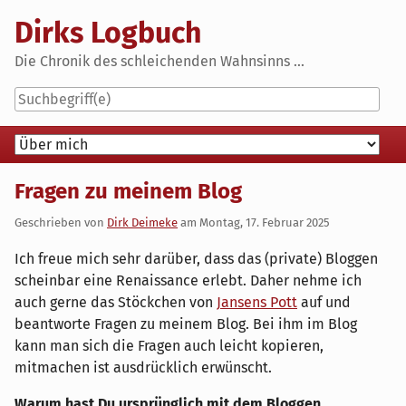
Skip
Dirks Logbuch
to
content
Die Chronik des schleichenden Wahnsinns ...
Navigation
Fragen zu meinem Blog
Geschrieben von
Dirk Deimeke
am
Montag, 17. Februar 2025
Ich freue mich sehr darüber, dass das (private) Bloggen
scheinbar eine Renaissance erlebt. Daher nehme ich
auch gerne das Stöckchen von
Jansens Pott
auf und
beantworte Fragen zu meinem Blog. Bei ihm im Blog
kann man sich die Fragen auch leicht kopieren,
mitmachen ist ausdrücklich erwünscht.
Warum hast Du ursprünglich mit dem Bloggen