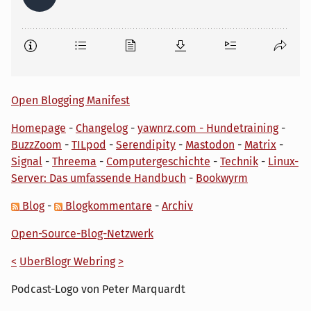
Open Blogging Manifest
Homepage
-
Changelog
-
yawnrz.com - Hundetraining
-
BuzzZoom
-
TILpod
-
Serendipity
-
Mastodon
-
Matrix
-
Signal
-
Threema
-
Computergeschichte
-
Technik
-
Linux-
Server: Das umfassende Handbuch
-
Bookwyrm
Blog
-
Blogkommentare
-
Archiv
Open-Source-Blog-Netzwerk
<
UberBlogr Webring
>
Podcast-Logo von Peter Marquardt