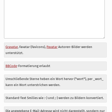
Antwort
Gravatar
, Favatar (Favicons),
Pavatar
Autoren-Bilder werden
zu
unterstützt.
BBCode
-Formatierung erlaubt
Umschließende Sterne heben ein Wort hervor (*wort*), per _wort_
kann ein Wort unterstrichen werden.
Standard-Text Smilies wie :-) und ;-) werden zu Bildern konvertiert.
Die angegebene E-Mail-Adresse wird nicht dargestellt, sondern nur