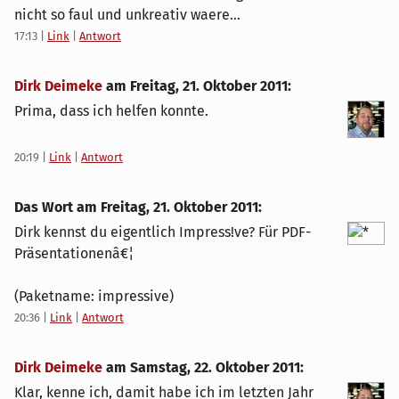
nicht so faul und unkreativ waere...
17:13
|
Link
|
Antwort
Dirk Deimeke
am
Freitag, 21. Oktober 2011
:
Prima, dass ich helfen konnte.
20:19
|
Link
|
Antwort
Das Wort am
Freitag, 21. Oktober 2011
:
Dirk kennst du eigentlich Impress!ve? Für PDF-
Präsentationenâ€¦
(Paketname: impressive)
20:36
|
Link
|
Antwort
Dirk Deimeke
am
Samstag, 22. Oktober 2011
:
Klar, kenne ich, damit habe ich im letzten Jahr