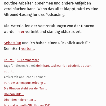
Routine-Arbeiten abnehmen und andere Aufgaben
vereinfachen kann. Wenn das alles klappt, wird es eine
Allround-Lösung für das Podcasting.
Die Materialien der Veranstaltungen von der Ubucon
werden
hier
verlinkt und ständig aktualisiert.
Sebastian
und ich haben einen Rückblick auch für
DeimHart
vertont
.
Kategorien:
ubuntu
|
16 Kommentare
Tags für diesen Artikel:
deimhart
,
taskwarrior
,
ubcde11
,
ubucon
,
ubuntu
Artikel mit ähnlichen Themen:
Puh, Zwischenspurt erledigt ...
Die Ubucon steht vor der Tür ...
Ubucon 2011 ...
Über den Referenten ...
Jetz mal schnell (CfP Ubucon 2011) ...