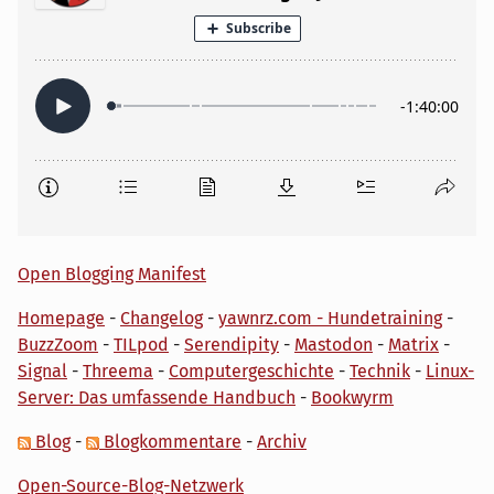
Open Blogging Manifest
Homepage
-
Changelog
-
yawnrz.com - Hundetraining
-
BuzzZoom
-
TILpod
-
Serendipity
-
Mastodon
-
Matrix
-
Signal
-
Threema
-
Computergeschichte
-
Technik
-
Linux-
Server: Das umfassende Handbuch
-
Bookwyrm
Blog
-
Blogkommentare
-
Archiv
Open-Source-Blog-Netzwerk