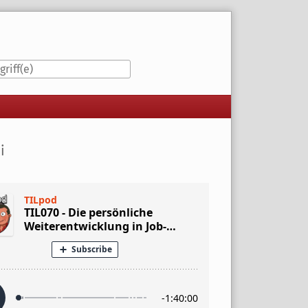
iste
i