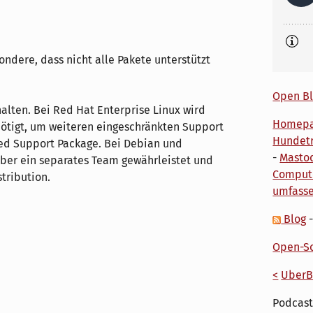
ndere, dass nicht alle Pakete unterstützt
Open Bl
halten. Bei Red Hat Enterprise Linux wird
Homep
nötigt, um weiteren eingeschränkten Support
Hundetr
ed Support Package. Bei Debian und
-
Masto
über ein separates Team gewährleistet und
Comput
tribution.
umfass
Blog
Open-So
<
UberB
Podcast