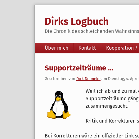
Skip
to
Dirks Logbuch
content
Die Chronik des schleichenden Wahnsinns 
Navigation
Über mich
Kontakt
Kooperation /
Supportzeiträume ...
Geschrieben von
Dirk Deimeke
am
Dienstag, 4. April
Weil ich ab und zu mal
Supportzeiträume gängi
zusammengesucht.
Kritik und Korrekturen 
Bei Korrekturen wäre ein offizieller Link s