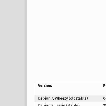
Version:
R
Debian 7, Wheezy (oldstable)
0
Debian 8, Jessie (stable)
2