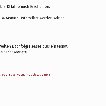
bis 13 Jahre nach Erscheinen.
 36 Monate unterstützt werden, Minor-
weiten Nachfolgreleases plus ein Monat,
le sechs Monate.
x
,
opensuse
,
osbn
,
rhel
,
sles
,
ubuntu