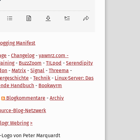
ogging Manifest
age
-
Changelog
-
yawnrz.com -
aining
-
BuzzZoom
-
TILpod
-
Serendipity
don
-
Matrix
-
Signal
-
Threema
-
ergeschichte
-
Technik
-
Linux-Server: Das
ende Handbuch
-
Bookwyrm
-
Blogkommentare
-
Archiv
urce-Blog-Netzwerk
logr Webring
>
-Logo von Peter Marquardt