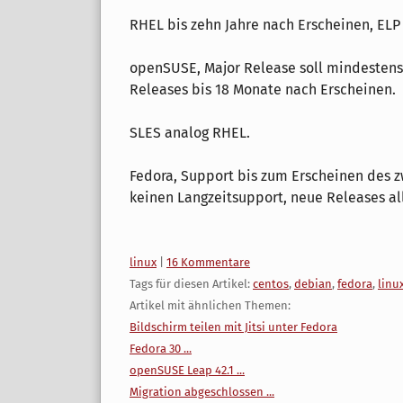
RHEL bis zehn Jahre nach Erscheinen, ELP 
openSUSE, Major Release soll mindestens
Releases bis 18 Monate nach Erscheinen.
SLES analog RHEL.
Fedora, Support bis zum Erscheinen des z
keinen Langzeitsupport, neue Releases al
Kategorien:
linux
|
16 Kommentare
Tags für diesen Artikel:
centos
,
debian
,
fedora
,
linu
Artikel mit ähnlichen Themen:
Bildschirm teilen mit Jitsi unter Fedora
Fedora 30 ...
openSUSE Leap 42.1 ...
Migration abgeschlossen ...