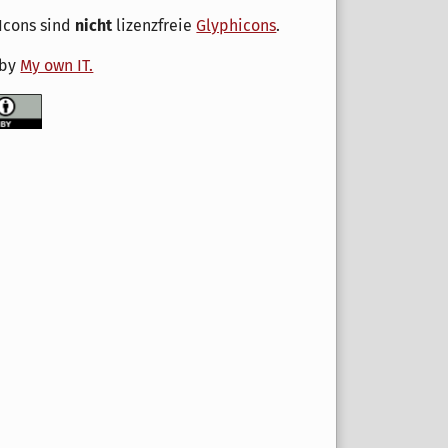
Icons sind
nicht
lizenzfreie
Glyphicons
.
 by
My own IT.