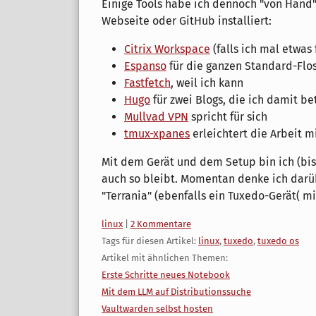
Einige Tools habe ich dennoch "von Hand
Webseite oder GitHub installiert:
Citrix Workspace
(falls ich mal etwas
Espanso
für die ganzen Standard-Flo
Fastfetch
, weil ich kann
Hugo
für zwei Blogs, die ich damit be
Mullvad VPN
spricht für sich
tmux-xpanes
erleichtert die Arbeit 
Mit dem Gerät und dem Setup bin ich (bis 
auch so bleibt. Momentan denke ich dar
"Terrania" (ebenfalls ein Tuxedo-Gerät( m
Kategorien:
linux
|
2 Kommentare
Tags für diesen Artikel:
linux
,
tuxedo
,
tuxedo os
Artikel mit ähnlichen Themen:
Erste Schritte neues Notebook
Mit dem LLM auf Distributionssuche
Vaultwarden selbst hosten