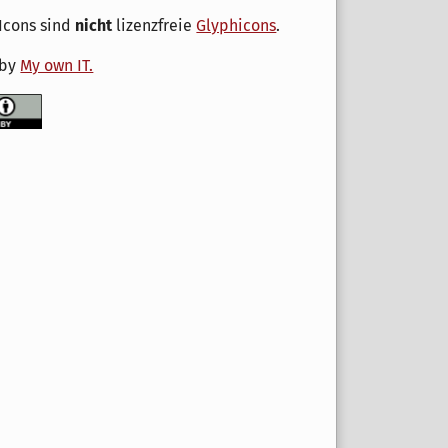
Icons sind
nicht
lizenzfreie
Glyphicons
.
 by
My own IT.