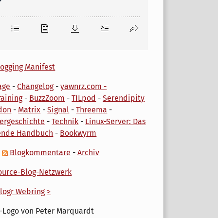
ogging Manifest
age
-
Changelog
-
yawnrz.com -
aining
-
BuzzZoom
-
TILpod
-
Serendipity
don
-
Matrix
-
Signal
-
Threema
-
ergeschichte
-
Technik
-
Linux-Server: Das
ende Handbuch
-
Bookwyrm
-
Blogkommentare
-
Archiv
urce-Blog-Netzwerk
logr Webring
>
-Logo von Peter Marquardt