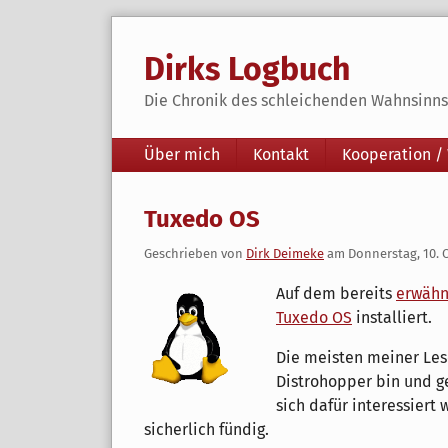
Skip
to
Dirks Logbuch
content
Die Chronik des schleichenden Wahnsinns 
Navigation
Über mich
Kontakt
Kooperation /
Tuxedo OS
Geschrieben von
Dirk Deimeke
am
Donnerstag, 10. 
Auf dem bereits
erwähn
Tuxedo OS
installiert.
Die meisten meiner Les
Distrohopper bin und g
sich dafür interessiert
sicherlich fündig.