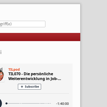
iste
i