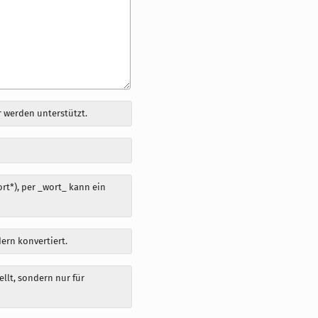
 werden unterstützt.
t*), per _wort_ kann ein
dern konvertiert.
llt, sondern nur für