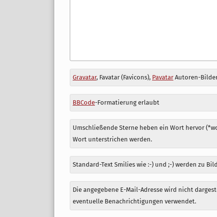
Antwort
Gravatar
, Favatar (Favicons),
Pavatar
Autoren-Bilder
zu
BBCode
-Formatierung erlaubt
Umschließende Sterne heben ein Wort hervor (*wor
Wort unterstrichen werden.
Standard-Text Smilies wie :-) und ;-) werden zu Bil
Die angegebene E-Mail-Adresse wird nicht dargeste
eventuelle Benachrichtigungen verwendet.