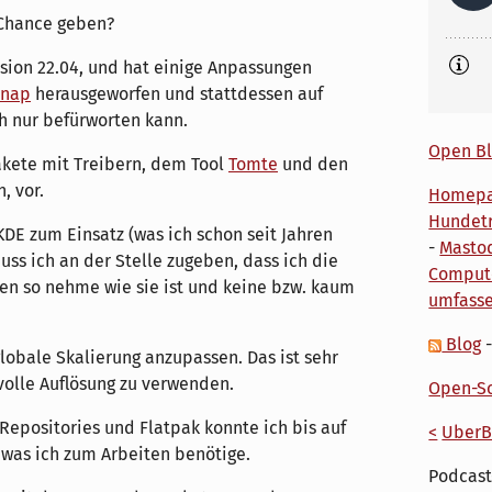
 Chance geben?
rsion 22.04, und hat einige Anpassungen
Snap
herausgeworfen und stattdessen auf
ch nur befürworten kann.
Open Bl
akete mit Treibern, dem Tool
Tomte
und den
, vor.
Homep
Hundetr
 zum Einsatz (was ich schon seit Jahren
-
Masto
ss ich an der Stelle zugeben, dass ich die
Comput
en so nehme wie sie ist und keine bzw. kaum
umfass
Blog
globale Skalierung anzupassen. Das ist sehr
 volle Auflösung zu verwenden.
Open-So
epositories und Flatpak konnte ich bis auf
<
UberB
 was ich zum Arbeiten benötige.
Podcast