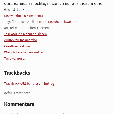
durchschauen möchte, nutze ich nur aus diesem einen
Grund
.
tasksh
Kategorien:
taskwarrior
|
6 Kommentare
Tags für diesen Artikel:
osbn
,
tasksh
,
taskwarrior
Artikel mit ähnlichen Themen:
Taskwarrior synchronisieren
Zurück zu Taskwarrior
Goodbye Taskwarrior ...
Wie ich Taskwarrior nutze ...
Timewarrior ...
Trackbacks
Trackback-URL für diesen Eintrag
Keine Trackbacks
Kommentare