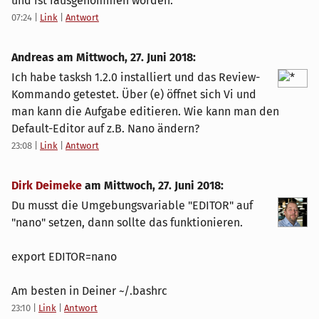
und ist rausgenommen worden.
07:24
|
Link
|
Antwort
Andreas am
Mittwoch, 27. Juni 2018
:
Ich habe tasksh 1.2.0 installiert und das Review-
Kommando getestet. Über (e) öffnet sich Vi und
man kann die Aufgabe editieren. Wie kann man den
Default-Editor auf z.B. Nano ändern?
23:08
|
Link
|
Antwort
Dirk Deimeke
am
Mittwoch, 27. Juni 2018
:
Du musst die Umgebungsvariable "EDITOR" auf
"nano" setzen, dann sollte das funktionieren.
export EDITOR=nano
Am besten in Deiner ~/.bashrc
23:10
|
Link
|
Antwort