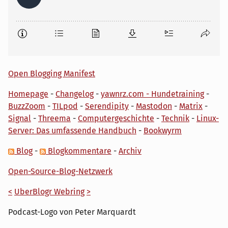
Open Blogging Manifest
Homepage
-
Changelog
-
yawnrz.com - Hundetraining
-
BuzzZoom
-
TILpod
-
Serendipity
-
Mastodon
-
Matrix
-
Signal
-
Threema
-
Computergeschichte
-
Technik
-
Linux-
Server: Das umfassende Handbuch
-
Bookwyrm
Blog
-
Blogkommentare
-
Archiv
Open-Source-Blog-Netzwerk
<
UberBlogr Webring
>
Podcast-Logo von Peter Marquardt