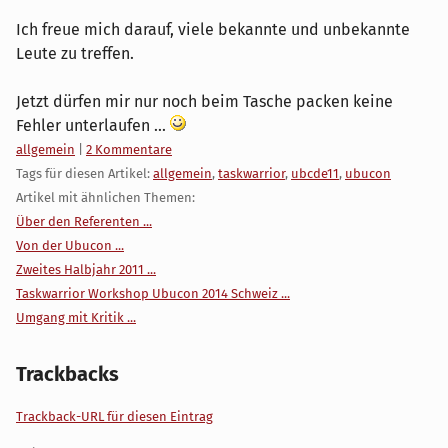
Ich freue mich darauf, viele bekannte und unbekannte
Leute zu treffen.
Jetzt dürfen mir nur noch beim Tasche packen keine
Fehler unterlaufen ...
Kategorien:
allgemein
|
2 Kommentare
Tags für diesen Artikel:
allgemein
,
taskwarrior
,
ubcde11
,
ubucon
Artikel mit ähnlichen Themen:
Über den Referenten ...
Von der Ubucon ...
Zweites Halbjahr 2011 ...
Taskwarrior Workshop Ubucon 2014 Schweiz ...
Umgang mit Kritik ...
Trackbacks
Trackback-URL für diesen Eintrag