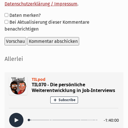
Datenschutzerklärung / Impressum
.
Formular-
Daten merken?
Optionen
Bei Aktualisierung dieser Kommentare
benachrichtigen
Seitenleiste
Allerlei