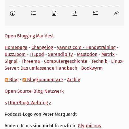
Open Blogging Manifest
Homepage
-
Changelog
-
yawnrz.com - Hundetraining
-
BuzzZoom
-
TILpod
-
Serendipity
-
Mastodon
-
Matrix
-
Signal
-
Threema
-
Computergeschichte
-
Technik
-
Linux-
Server: Das umfassende Handbuch
-
Bookwyrm
Blog
-
Blogkommentare
-
Archiv
Open-Source-Blog-Netzwerk
<
UberBlogr Webring
>
Podcast-Logo von Peter Marquardt
Andere Icons sind
nicht
lizenzfreie
Glyphicons
.