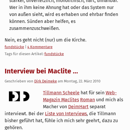
stärker, unverletzlich, monolithisch, hart, unnahbar.
Wer in ihm keine Ahnung hat oder das System nur
von außen sieht, wird es erhaben und ehrbar finden
können. Sünden aber helfen, es
zusammenzuschweißen.
Nein, es geht nicht (nur) um die Kirche.
Kategorien:
fundstücke
|
4 Kommentare
Tags für diesen Artikel:
fundstücke
Interview bei Maclite ...
Geschrieben von
Dirk Deimeke
am
Montag, 22. März 2010
Tillmann Scheele
hat für sein
Web-
Magazin Maclites
Roman
und mich als
Macher von
DeimHart
separat
interviewt. Bei der
Liste von Interviews
, die Tillmann
bisher geführt hat, fühle ich mich sehr geehrt, dazu zu
gehören.