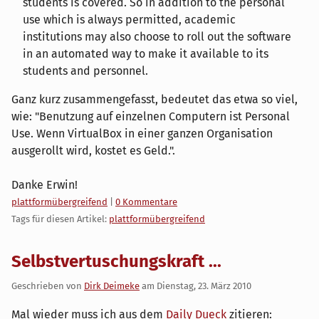
students is covered. So in addition to the personal
use which is always permitted, academic
institutions may also choose to roll out the software
in an automated way to make it available to its
students and personnel.
Ganz kurz zusammengefasst, bedeutet das etwa so viel,
wie: "Benutzung auf einzelnen Computern ist Personal
Use. Wenn VirtualBox in einer ganzen Organisation
ausgerollt wird, kostet es Geld.".
Danke Erwin!
Kategorien:
plattformübergreifend
|
0 Kommentare
Tags für diesen Artikel:
plattformübergreifend
Selbstvertuschungskraft ...
Geschrieben von
Dirk Deimeke
am
Dienstag, 23. März 2010
Mal wieder muss ich aus dem
Daily Dueck
zitieren: