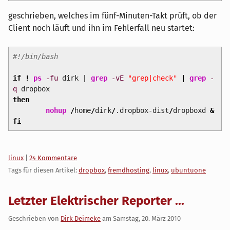
geschrieben, welches im fünf-Minuten-Takt prüft, ob der
Client noch läuft und ihn im Fehlerfall neu startet:
#!/bin/bash
if
!
ps
-fu
dirk
|
grep
-vE
"grep|check"
|
grep
-
q
dropbox
then
nohup
/
home
/
dirk
/
.dropbox-dist
/
dropboxd
&
fi
Kategorien:
linux
|
24 Kommentare
Tags für diesen Artikel:
dropbox
,
fremdhosting
,
linux
,
ubuntuone
Letzter Elektrischer Reporter ...
Geschrieben von
Dirk Deimeke
am
Samstag, 20. März 2010