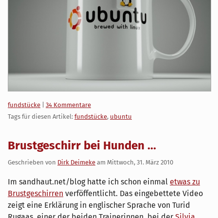
Kategorien:
fundstücke
|
34 Kommentare
Tags für diesen Artikel:
fundstücke
,
ubuntu
Brustgeschirr bei Hunden ...
Geschrieben von
Dirk Deimeke
am
Mittwoch, 31. März 2010
Im sandhaut.net/blog hatte ich schon einmal
etwas zu
Brustgeschirren
verföffentlicht. Das eingebettete Video
zeigt eine Erklärung in englischer Sprache von Turid
Rugaas, einer der beiden Trainerinnen, bei der
Silvia