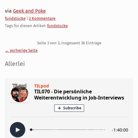
via
Geek and Poke
Kategorien:
fundstücke
|
2 Kommentare
Tags für diesen Artikel:
fundstücke
Pagination
Seite 3 von 3, insgesamt 36 Einträge
← vorherige Seite
Seitenleiste
Allerlei