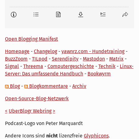
Open Blogging Manifest
Homepage
-
Changelog
-
yawnrz.com - Hundetraining
-
BuzzZoom
-
TILpod
-
Serendipity
-
Mastodon
-
Matrix
-
Signal
-
Threema
-
Computergeschichte
-
Technik
-
Linux-
Server: Das umfassende Handbuch
-
Bookwyrm
Blog
-
Blogkommentare
-
Archiv
Open-Source-Blog-Netzwerk
<
UberBlogr Webring
>
Podcast-Logo von Peter Marquardt
Andere Icons sind
nicht
lizenzfreie
Glyphicons
.