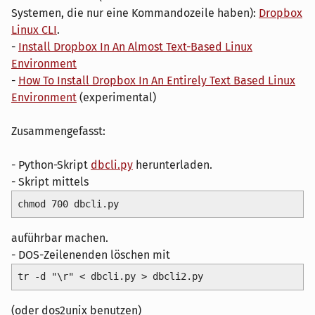
Systemen, die nur eine Kommandozeile haben):
Dropbox
Linux CLI
.
-
Install Dropbox In An Almost Text-Based Linux
Environment
-
How To Install Dropbox In An Entirely Text Based Linux
Environment
(experimental)
Zusammengefasst:
- Python-Skript
dbcli.py
herunterladen.
- Skript mittels
chmod 700 dbcli.py
auführbar machen.
- DOS-Zeilenenden löschen mit
tr -d "\r" < dbcli.py > dbcli2.py
(oder dos2unix benutzen)