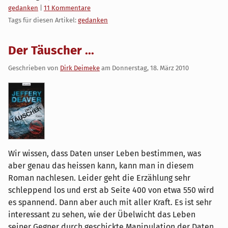
Kategorien:
gedanken
|
11 Kommentare
Tags für diesen Artikel:
gedanken
Der Täuscher ...
Geschrieben von
Dirk Deimeke
am
Donnerstag, 18. März 2010
Wir wissen, dass Daten unser Leben bestimmen, was
aber genau das heissen kann, kann man in diesem
Roman nachlesen. Leider geht die Erzählung sehr
schleppend los und erst ab Seite 400 von etwa 550 wird
es spannend. Dann aber auch mit aller Kraft. Es ist sehr
interessant zu sehen, wie der Übelwicht das Leben
seiner Gegner durch geschickte Manipulation der Daten