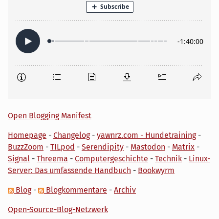
Open Blogging Manifest
Homepage
-
Changelog
-
yawnrz.com - Hundetraining
-
BuzzZoom
-
TILpod
-
Serendipity
-
Mastodon
-
Matrix
-
Signal
-
Threema
-
Computergeschichte
-
Technik
-
Linux-
Server: Das umfassende Handbuch
-
Bookwyrm
Blog
-
Blogkommentare
-
Archiv
Open-Source-Blog-Netzwerk