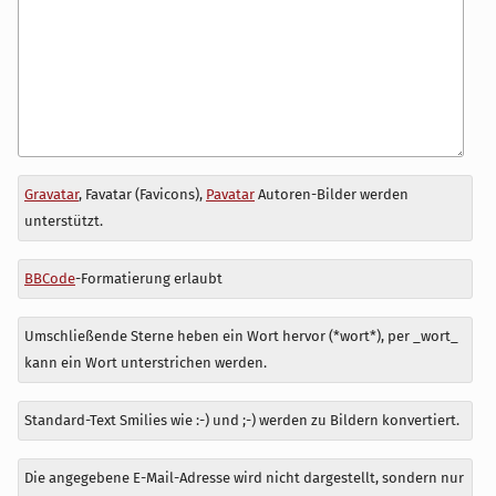
Antwort
Gravatar
, Favatar (Favicons),
Pavatar
Autoren-Bilder werden
zu
unterstützt.
BBCode
-Formatierung erlaubt
Umschließende Sterne heben ein Wort hervor (*wort*), per _wort_
kann ein Wort unterstrichen werden.
Standard-Text Smilies wie :-) und ;-) werden zu Bildern konvertiert.
Die angegebene E-Mail-Adresse wird nicht dargestellt, sondern nur