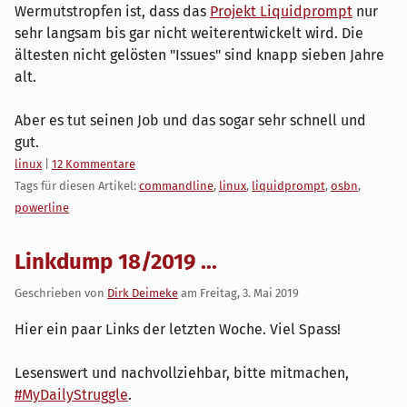
Wermutstropfen ist, dass das
Projekt Liquidprompt
nur
sehr langsam bis gar nicht weiterentwickelt wird. Die
ältesten nicht gelösten "Issues" sind knapp sieben Jahre
alt.
Aber es tut seinen Job und das sogar sehr schnell und
gut.
Kategorien:
linux
|
12 Kommentare
Tags für diesen Artikel:
commandline
,
linux
,
liquidprompt
,
osbn
,
powerline
Linkdump 18/2019 ...
Geschrieben von
Dirk Deimeke
am
Freitag, 3. Mai 2019
Hier ein paar Links der letzten Woche. Viel Spass!
Lesenswert und nachvollziehbar, bitte mitmachen,
#MyDailyStruggle
.