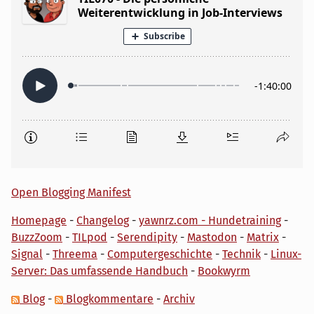
Open Blogging Manifest
Homepage
-
Changelog
-
yawnrz.com - Hundetraining
-
BuzzZoom
-
TILpod
-
Serendipity
-
Mastodon
-
Matrix
-
Signal
-
Threema
-
Computergeschichte
-
Technik
-
Linux-
Server: Das umfassende Handbuch
-
Bookwyrm
Blog
-
Blogkommentare
-
Archiv