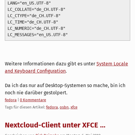
LANG="en_US.UTF-8"

LC_COLLATE="de_CH.UTF-8"

LC_CTYPE="de_CH.UTF-8"

LC_TIME="de_CH.UTF-8"

LC_NUMERIC="de_CH.UTF-8"

LC_MESSAGES="en_US.UTF-8"
Weitere Informationen dazu gibt es unter
System Locale
and Keyboard Configuration
.
Da ich das nur auf Desktop-Systemen so mache, bin ich
noch nie darüber gestolpert.
Kategorien:
fedora
|
0 Kommentare
Tags für diesen Artikel:
fedora
,
osbn
,
xfce
Nextcloud-Client unter XFCE ...