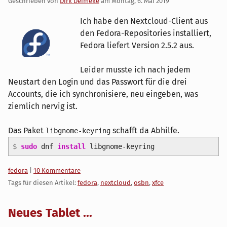
Geschrieben von
Dirk Deimeke
am
Montag, 6. Mai 2019
Ich habe den Nextcloud-Client aus
den Fedora-Repositories installiert,
Fedora liefert Version 2.5.2 aus.
Leider musste ich nach jedem
Neustart den Login und das Passwort für die drei
Accounts, die ich synchronisiere, neu eingeben, was
ziemlich nervig ist.
Das Paket
schafft da Abhilfe.
libgnome-keyring
$
sudo
dnf
install
libgnome-keyring
Kategorien:
fedora
|
10 Kommentare
Tags für diesen Artikel:
fedora
,
nextcloud
,
osbn
,
xfce
Neues Tablet ...