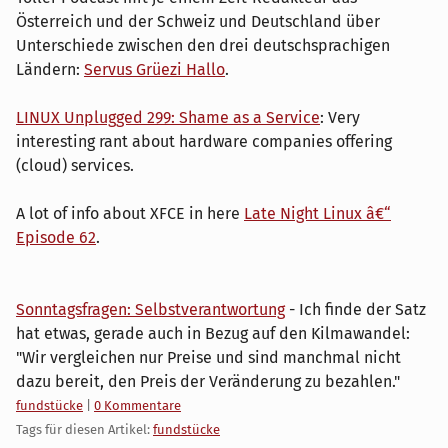
Österreich und der Schweiz und Deutschland über
Unterschiede zwischen den drei deutschsprachigen
Ländern:
Servus Grüezi Hallo
.
LINUX Unplugged 299: Shame as a Service
: Very
interesting rant about hardware companies offering
(cloud) services.
A lot of info about XFCE in here
Late Night Linux â€“
Episode 62
.
Sonntagsfragen: Selbstverantwortung
- Ich finde der Satz
hat etwas, gerade auch in Bezug auf den Kilmawandel:
"Wir vergleichen nur Preise und sind manchmal nicht
dazu bereit, den Preis der Veränderung zu bezahlen."
Kategorien:
fundstücke
|
0 Kommentare
Tags für diesen Artikel:
fundstücke