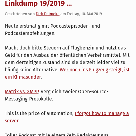
Linkdump 19/2019 ...
Geschrieben von
Dirk Deimeke
am
Freitag, 10. Mai 2019
Heute erstmalig mit Podcastepisoden- und
Podcastempfehlungen.
Macht doch bitte Steuern auf Flugbenzin und nutzt das
Geld für den Ausbau der öffentlichen Verkehrsmittel. Mit
dem derzeitigen Zustand sind sie derzeit leider viel zu
häufig keine Alternative.
Wer noch ins Flugzeug steigt, ist
ein Klimasünder
.
Matrix vs. XMPP
, Vergleich zweier Open-Source-
Messaging-Protokolle.
This is the price of automation,
I forgot how to manage a
server
.
Toller Podcast mit je einem Zeit-Redakteur aus