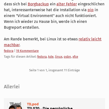
dass sich bei
Borgbackup
ein
alter Fehler
eingeschlichen
hat, interessanterweise hat die Installation via
pip
in
einem "Virtual Environment" auch nicht funktioniert.
Wenn ich wieder zu Hause bin, werde ich einen
Bugreport erstellen.
Am Rande bemerkt, bei Linux ist so etwas
relativ leicht
machbar
.
Kategorien:
fedora
|
19 Kommentare
Tags für diesen Artikel:
fedora
,
kde
,
linux
,
osbn
,
xfce
Pagination
Seite 1 von 1, insgesamt 11 Einträge
Seitenleiste
Allerlei