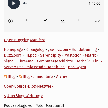
Open Blogging Manifest
Homepage
-
Changelog
-
yawnrz.com - Hundetraining
-
BuzzZoom
-
TILpod
-
Serendipity
-
Mastodon
-
Matrix
-
Signal
-
Threema
-
Computergeschichte
-
Technik
-
Linux-
Server: Das umfassende Handbuch
-
Bookwyrm
Blog
-
Blogkommentare
-
Archiv
Open-Source-Blog-Netzwerk
<
UberBlogr Webring
>
Podcast-Logo von Peter Marquardt