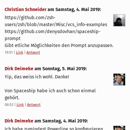
Christian Schneider
am
Samstag, 4. Mai 2019
:
https://github.com/zsh-
users/zsh/blob/master/Misc/vcs_info-examples
https://github.com/denysdovhan/spaceship-
prompt
Gibt etliche Möglichkeiten den Prompt anzupassen.
19:51
|
Link
|
Antwort
Dirk Deimeke
am
Sonntag, 5. Mai 2019
:
Yip, das weiss ich wohl. Danke!
Von Spaceship habe ich auch schon einmal
gehört.
06:52
|
Link
|
Antwort
Dirk Deimeke
am
Samstag, 4. Mai 2019
:
Ich habe zumindest Powerline so konfigurieren