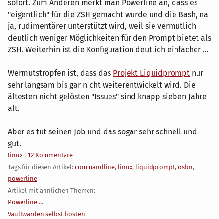
sofort. Zum Anderen merkt man Powerline an, dass es
"eigentlich" für die ZSH gemacht wurde und die Bash, na
ja, rudimentärer unterstützt wird, weil sie vermutlich
deutlich weniger Möglichkeiten für den Prompt bietet als
ZSH. Weiterhin ist die Konfiguration deutlich einfacher ...
Wermutstropfen ist, dass das
Projekt Liquidprompt
nur
sehr langsam bis gar nicht weiterentwickelt wird. Die
ältesten nicht gelösten "Issues" sind knapp sieben Jahre
alt.
Aber es tut seinen Job und das sogar sehr schnell und
gut.
Kategorien:
linux
|
12 Kommentare
Tags für diesen Artikel:
commandline
,
linux
,
liquidprompt
,
osbn
,
powerline
Artikel mit ähnlichen Themen:
Powerline ...
Vaultwarden selbst hosten