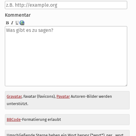
Kommentar
Antwort
Gravatar
, Favatar (Favicons),
Pavatar
Autoren-Bilder werden
zu
unterstützt.
BBCode
-Formatierung erlaubt
Umschließende Sterne heben ein Wort hervor (*wort*), per _wort_