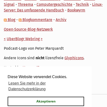
Signal
-
Threema
-
Computergeschichte
-
Technik
-
Linux-
Server: Das umfassende Handbuch
-
Bookwyrm
Blog
-
Blogkommentare
-
Archiv
Open-Source-Blog-Netzwerk
<
UberBlogr Webring
>
Podcast-Logo von Peter Marquardt
Andere Icons sind
nicht
lizenzfreie
Glyphicons
.
Hosted by
My own IT.
Diese Website verwendet Cookies.
Lesen Sie mehr in der
Datenschutzerklärung
Powered by
Serendipity
& the
dirk
theme.
Akzeptieren