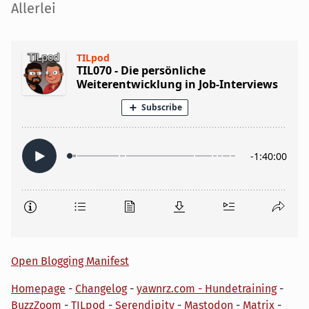
Seitenleiste
Allerlei
Open Blogging Manifest
Homepage
-
Changelog
-
yawnrz.com - Hundetraining
-
BuzzZoom
-
TILpod
-
Serendipity
-
Mastodon
-
Matrix
-