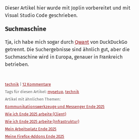
Dieser Artikel hier wurde mit Joplin vorbereitet und mit
Visual Studio Code geschrieben.
Suchmaschine
Tja, ich habe mich sogar durch
Qwant
von DuckDuckGo
getrennt. Die Suchergebnisse sind ähnlich gut, aber die
Suchmaschine wird in Europa, genauer in Frankreich
betrieben.
Kategorien:
technik
|
12 Kommentare
Tags für diesen Artikel:
mysetup
,
technik
Artikel mit ähnlichen Themen:
Kommunikationswerkzeuge und Messenger Ende 2025
Wie ich Ende 2025 arbeite (Client)
Wie ich Ende 2025 arbeite (Infrastruktur)
Mein Arbeitsplatz Ende 2025
Meine Firefox-Addons Ende 2025