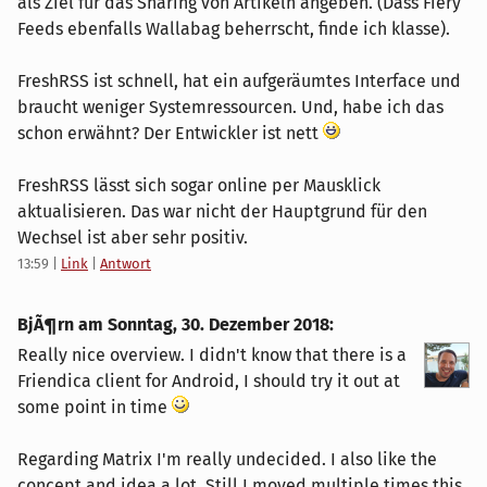
als Ziel für das Sharing von Artikeln angeben. (Dass Fiery
Feeds ebenfalls Wallabag beherrscht, finde ich klasse).
FreshRSS ist schnell, hat ein aufgeräumtes Interface und
braucht weniger Systemressourcen. Und, habe ich das
schon erwähnt? Der Entwickler ist nett
FreshRSS lässt sich sogar online per Mausklick
aktualisieren. Das war nicht der Hauptgrund für den
Wechsel ist aber sehr positiv.
13:59
|
Link
|
Antwort
BjÃ¶rn am
Sonntag, 30. Dezember 2018
:
Really nice overview. I didn't know that there is a
Friendica client for Android, I should try it out at
some point in time
Regarding Matrix I'm really undecided. I also like the
concept and idea a lot. Still I moved multiple times this