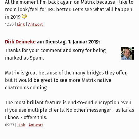
At the moment I'm back again on Matrix because I like to
room look/feel for IRC better. Let's see what will happen
in 2019
12:30
|
Link
|
Antwort
Dirk Deimeke
am
Dienstag, 1. Januar 2019
:
Thanks for your comment and sorry for being
marked as Spam.
Matrix is great because of the many bridges they offer,
but it would be great to see more Matrix native
chatrooms coming.
The most brillant feature is end-to-end encryption even
if you use mutliple clients. No other messenger - as far as
I know - offers this.
09:23
|
Link
|
Antwort