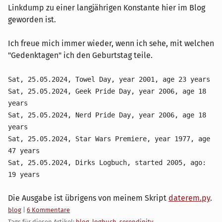
Linkdump zu einer langjährigen Konstante hier im Blog
geworden ist.
Ich freue mich immer wieder, wenn ich sehe, mit welchen
"Gedenktagen" ich den Geburtstag teile.
Sat, 25.05.2024, Towel Day, year 2001, age 23 years
Sat, 25.05.2024, Geek Pride Day, year 2006, age 18
years
Sat, 25.05.2024, Nerd Pride Day, year 2006, age 18
years
Sat, 25.05.2024, Star Wars Premiere, year 1977, age
47 years
Sat, 25.05.2024, Dirks Logbuch, started 2005, ago:
19 years
Die Ausgabe ist übrigens von meinem Skript
daterem.py
.
Kategorien:
blog
|
6 Kommentare
Tags für diesen Artikel:
blog
,
logbuch
,
serendipity