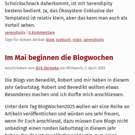
Schnickschnack daherkommt, ist mit Serendipity
bestens bedient. Ja, das Ökosystem (inklusive der
Templates) ist relativ klein, aber das kann man auch als
Vorteil sehen.
Kategorien:
serendipity
|
6 Kommentare
Tags für diesen Artikel:
blog
,
logbuch
,
osbn
,
serendipity
Im Mai beginnen die Blogwochen
Geschrieben von
Dirk Deimeke
am
Mittwoch, 2. April 2025
Die Blogs von Benedikt, Robert und mir haben in diesem
Jahr Geburtstag. Robert und Benedikt wollten etwas
Besonderes machen und ich durfte mich anschliessen.
Unter dem Tag BlogWochen2025 wollen wir eine Reihe an
Artikeln veröffentlichen und würden uns sehr freuen,
wenn Ihr Euch anschliesst, dazu müssen Eure Blogs nicht
unbedingt einen runden Geburtstag in diesem Jahr