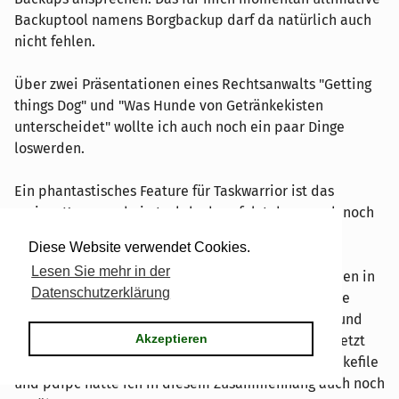
Backuptool namens Borgbackup darf da natürlich auch
nicht fehlen.
Über zwei Präsentationen eines Rechtsanwalts "Getting
things Dog" und "Was Hunde von Getränkekisten
unterscheidet" wollte ich auch noch ein paar Dinge
loswerden.
Ein phantastisches Feature für Taskwarrior ist das
review-Kommando in tasksh, dazu folgt dann auch noch
ein Artikel.
Diese Website verwendet Cookies.
Lesen Sie mehr in der
Zum guten Schluss und nach reichlich Präsentationen in
Datenschutzerklärung
2016 wollte ich auch noch über das von mir aktuelle
Theme für LaTeX-Beamer - Metropolis - schreiben und
Akzeptieren
wie froh ich darüber bin, dass die Präsentationen jetzt
endlich nicht mehr wie LaTeX aussehen
Mein Makefile
und pdfpc hätte ich in diesem Zusammenhang auch noch