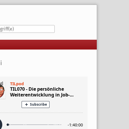
iste
i