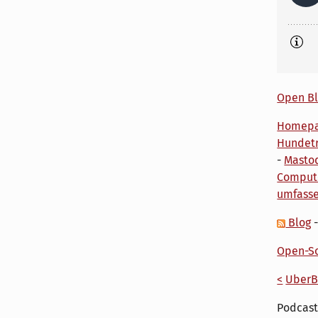
Open Bl
Homep
Hundetr
-
Masto
Comput
umfass
Blog
Open-So
<
UberB
Podcast