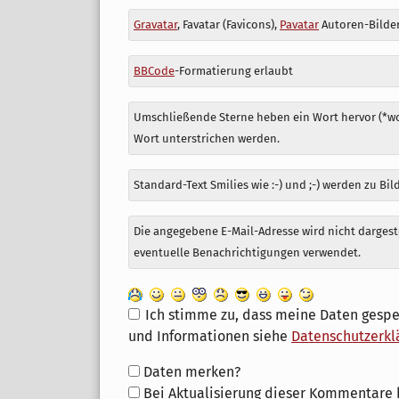
Antwort
Gravatar
, Favatar (Favicons),
Pavatar
Autoren-Bilder
zu
BBCode
-Formatierung erlaubt
Umschließende Sterne heben ein Wort hervor (*wor
Wort unterstrichen werden.
Standard-Text Smilies wie :-) und ;-) werden zu Bil
Die angegebene E-Mail-Adresse wird nicht dargeste
eventuelle Benachrichtigungen verwendet.
Ich stimme zu, dass meine Daten gespe
und Informationen siehe
Datenschutzerkl
Formular-
Daten merken?
Optionen
Bei Aktualisierung dieser Kommentare 