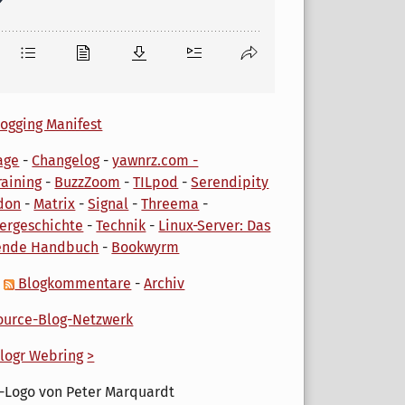
ogging Manifest
age
-
Changelog
-
yawnrz.com -
aining
-
BuzzZoom
-
TILpod
-
Serendipity
don
-
Matrix
-
Signal
-
Threema
-
ergeschichte
-
Technik
-
Linux-Server: Das
ende Handbuch
-
Bookwyrm
-
Blogkommentare
-
Archiv
urce-Blog-Netzwerk
logr Webring
>
-Logo von Peter Marquardt