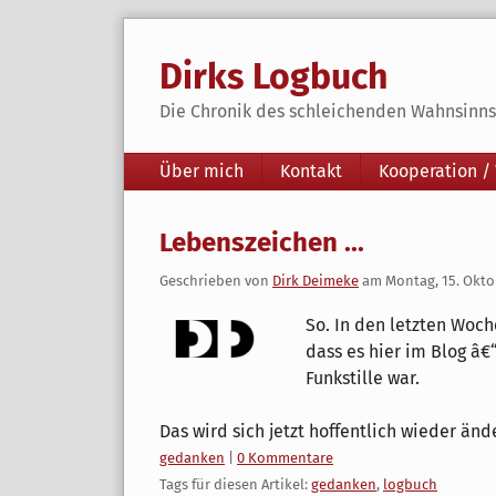
Skip
to
Dirks Logbuch
content
Die Chronik des schleichenden Wahnsinns 
Navigation
Über mich
Kontakt
Kooperation /
Lebenszeichen ...
Geschrieben von
Dirk Deimeke
am
Montag, 15. Okto
So. In den letzten Woche
dass es hier im Blog â€
Funkstille war.
Das wird sich jetzt hoffentlich wieder änd
Kategorien:
gedanken
|
0 Kommentare
Tags für diesen Artikel:
gedanken
,
logbuch