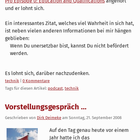
Pro Episode 0: Education and Qualifications
angehört
und er lohnt sich.
Ein interessantes Zitat, welches viel Wahrheit in sich hat,
ist neben vielen anderen Informationen bei mir hängen
geblieben:
Wenn Du unersetzbar bist, kannst Du nicht befördert
werden.
Es lohnt sich, darüber nachzudenken.
Kategorien:
technik
|
0 Kommentare
Tags für diesen Artikel:
podcast
,
technik
Vorstellungsgespräch ...
Geschrieben von
Dirk Deimeke
am
Sonntag, 21. September 2008
Auf den Tag genau heute vor einem
Jahr hatte ich das