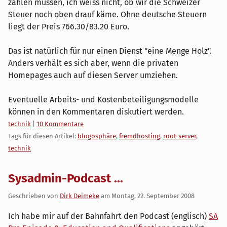
zahlen müssen, ich weiss nicht, ob wir die Schweizer
Steuer noch oben drauf käme. Ohne deutsche Steuern
liegt der Preis 766.30/83.20 Euro.
Das ist natürlich für nur einen Dienst "eine Menge Holz".
Anders verhält es sich aber, wenn die privaten
Homepages auch auf diesen Server umziehen.
Eventuelle Arbeits- und Kostenbeteiligungsmodelle
können in den Kommentaren diskutiert werden.
Kategorien:
technik
|
10 Kommentare
Tags für diesen Artikel:
blogosphäre
,
fremdhosting
,
root-server
,
technik
Sysadmin-Podcast ...
Geschrieben von
Dirk Deimeke
am
Montag, 22. September 2008
Ich habe mir auf der Bahnfahrt den Podcast (englisch)
SA