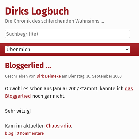
Skip
Dirks Logbuch
to
content
Die Chronik des schleichenden Wahnsinns ...
Navigation
Bloggerlied ...
Geschrieben von
Dirk Deimeke
am
Dienstag, 30. September 2008
Obwohl es schon aus Januar 2007 stammt, kannte ich
das
Bloggerlied
noch gar nicht.
Sehr witzig!
Kam im aktuellen
Chaosradio
.
Kategorien:
blog
|
0 Kommentare