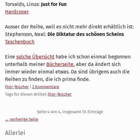
Torvalds, Linus:
Just for Fun
Hardcover
Ausser der Reihe, weil es nicht mehr direkt erhältlich ist:
Stephenson, Neal:
Die Diktatur des schönen Scheins
Taschenbuch
Eine
solche Übersicht
habe ich schon einmal begonnen
unterhalb meiner
Bücherseite
, aber da ändert sich
immer wieder einmal etwas. Da sind übrigens auch die
Reihen zu finden, die ich prima finde.
Kategorien:
(hör-)bücher
|
2 Kommentare
Tags für diesen Artikel:
(hör-)bücher
Pagination
Seite 4 von 4, insgesamt 55 Einträge
← vorherige Seite
Seitenleiste
Allerlei