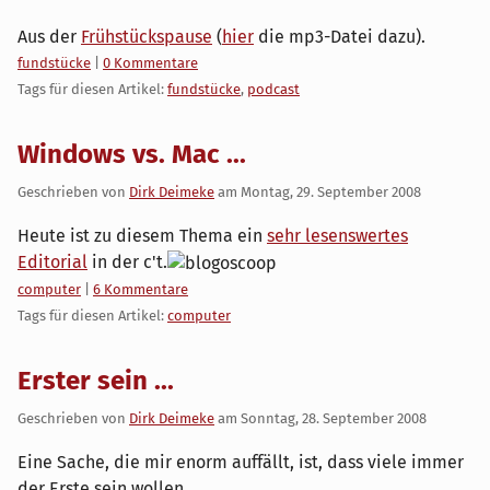
Aus der
Frühstückspause
(
hier
die mp3-Datei dazu).
Kategorien:
fundstücke
|
0 Kommentare
Tags für diesen Artikel:
fundstücke
,
podcast
Windows vs. Mac ...
Geschrieben von
Dirk Deimeke
am
Montag, 29. September 2008
Heute ist zu diesem Thema ein
sehr lesenswertes
Editorial
in der c't.
Kategorien:
computer
|
6 Kommentare
Tags für diesen Artikel:
computer
Erster sein ...
Geschrieben von
Dirk Deimeke
am
Sonntag, 28. September 2008
Eine Sache, die mir enorm auffällt, ist, dass viele immer
der Erste sein wollen.