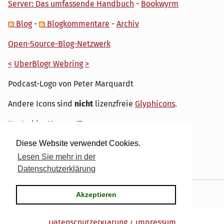
Server: Das umfassende Handbuch
-
Bookwyrm
Blog
-
Blogkommentare
-
Archiv
Open-Source-Blog-Netzwerk
<
UberBlogr Webring
>
Podcast-Logo von Peter Marquardt
Andere Icons sind
nicht
lizenzfreie
Glyphicons
.
Hosted by
My own IT.
Diese Website verwendet Cookies.
Lesen Sie mehr in der
Datenschutzerklärung
Powered by
Serendipity
& the
dirk
theme.
Akzeptieren
Datenschutzerklärung / Impressum