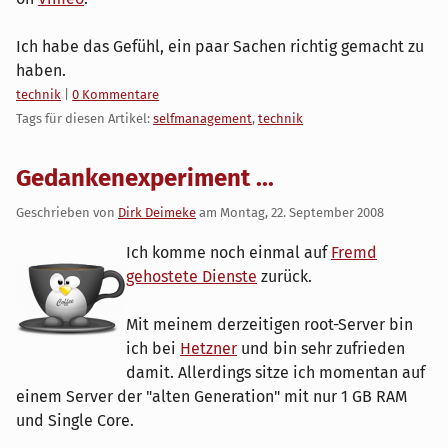
Ich habe das Gefühl, ein paar Sachen richtig gemacht zu
haben.
Kategorien:
technik
|
0 Kommentare
Tags für diesen Artikel:
selfmanagement
,
technik
Gedankenexperiment ...
Geschrieben von
Dirk Deimeke
am
Montag, 22. September 2008
Ich komme noch einmal auf
Fremd
gehostete Dienste
zurück.
Mit meinem derzeitigen root-Server bin
ich bei
Hetzner
und bin sehr zufrieden
damit. Allerdings sitze ich momentan auf
einem Server der "alten Generation" mit nur 1 GB RAM
und Single Core.