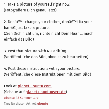
1. Take a picture of yourself right now.
(Fotografiere Dich genau jetzt)
2. Donâ€™t change your clothes, donâ€™t fix your
hairâ€¦just take a picture.
(Zieh Dich nicht um, richte nicht Dein Haar ... mach
einfach das Bild)
3. Post that picture with NO editing.
(Veröffentliche das Bild, ohne es zu bearbeiten)
4. Post these instructions with your picture.
(Veröffentliche diese Instruktionen mit dem Bild)
Look at
planet.ubuntu.com
(Schaue auf
planet.ubuntuusers.de
)
Kategorien:
ubuntu
|
2 Kommentare
Tags für diesen Artikel:
ubuntu