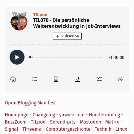
Open Blogging Manifest
Homepage
-
Changelog
-
yawnrz.com - Hundetraining
-
BuzzZoom
-
TILpod
-
Serendipity
-
Mastodon
-
Matrix
-
Signal
-
Threema
-
Computergeschichte
-
Technik
-
Linux-