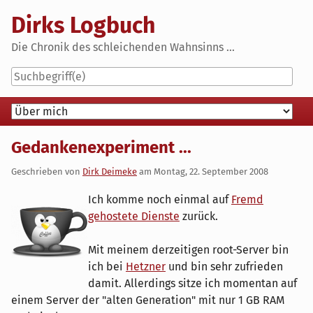
Skip
Dirks Logbuch
to
content
Die Chronik des schleichenden Wahnsinns ...
Navigation
Gedankenexperiment ...
Geschrieben von
Dirk Deimeke
am
Montag, 22. September 2008
Ich komme noch einmal auf
Fremd
gehostete Dienste
zurück.
Mit meinem derzeitigen root-Server bin
ich bei
Hetzner
und bin sehr zufrieden
damit. Allerdings sitze ich momentan auf
einem Server der "alten Generation" mit nur 1 GB RAM