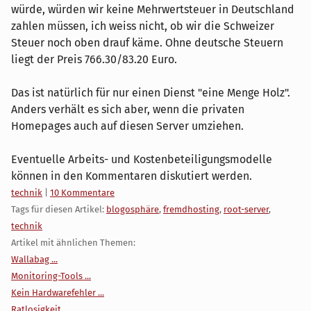
würde, würden wir keine Mehrwertsteuer in Deutschland
zahlen müssen, ich weiss nicht, ob wir die Schweizer
Steuer noch oben drauf käme. Ohne deutsche Steuern
liegt der Preis 766.30/83.20 Euro.
Das ist natürlich für nur einen Dienst "eine Menge Holz".
Anders verhält es sich aber, wenn die privaten
Homepages auch auf diesen Server umziehen.
Eventuelle Arbeits- und Kostenbeteiligungsmodelle
können in den Kommentaren diskutiert werden.
Kategorien:
technik
|
10 Kommentare
Tags für diesen Artikel:
blogosphäre
,
fremdhosting
,
root-server
,
technik
Artikel mit ähnlichen Themen:
Wallabag ...
Monitoring-Tools ...
Kein Hardwarefehler ...
Ratlosigkeit ...