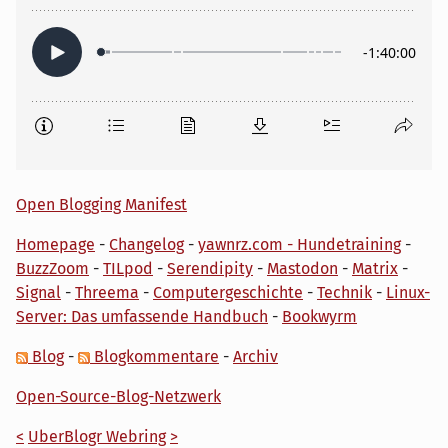
Open Blogging Manifest
Homepage
-
Changelog
-
yawnrz.com - Hundetraining
-
BuzzZoom
-
TILpod
-
Serendipity
-
Mastodon
-
Matrix
-
Signal
-
Threema
-
Computergeschichte
-
Technik
-
Linux-
Server: Das umfassende Handbuch
-
Bookwyrm
Blog
-
Blogkommentare
-
Archiv
Open-Source-Blog-Netzwerk
<
UberBlogr Webring
>