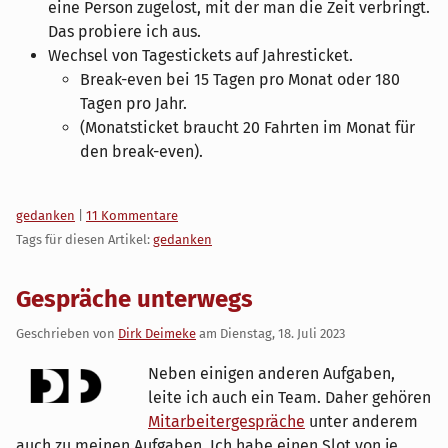
eine Person zugelost, mit der man die Zeit verbringt.
Das probiere ich aus.
Wechsel von Tagestickets auf Jahresticket.
Break-even bei 15 Tagen pro Monat oder 180
Tagen pro Jahr.
(Monatsticket braucht 20 Fahrten im Monat für
den break-even).
Kategorien:
gedanken
|
11 Kommentare
Tags für diesen Artikel:
gedanken
Gespräche unterwegs
Geschrieben von
Dirk Deimeke
am
Dienstag, 18. Juli 2023
Neben einigen anderen Aufgaben,
leite ich auch ein Team. Daher gehören
Mitarbeitergespräche
unter anderem
auch zu meinen Aufgaben. Ich habe einen Slot von je