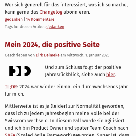
Wer sich generell für das interessiert, was ich so mache,
kann gerne das
Changelog
abonnieren.
Kategorien:
gedanken
|
14 Kommentare
Tags für diesen Artikel:
gedanken
Mein 2024, die positive Seite
Geschrieben von
Dirk Deimeke
am
Mittwoch, 1. Januar 2025
Und zum Schluss folgt der positive
Jahresrückblick, siehe auch
hier
.
TL;DR
: 2024 war wieder einmal ein durchwachsenes Jahr
für mich.
Mittlerweile ist es ja (leider) zur Normalität geworden,
dass ich zu jedem Jahresbeginn meine Rolle bei der
Swisscom wechsele. In diesem Fall wurde sie agilisiert
und ich bin Product Owner und später Team Coach nach
SAFe
(Scaled Agile Framework) geworden. Super ist, dass