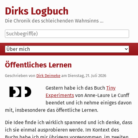
Skip
Dirks Logbuch
to
content
Die Chronik des schleichenden Wahnsinns ...
Navigation
Öffentliches Lernen
Geschrieben von
Dirk Deimeke
am
Dienstag, 21. Juli 2026
Gestern habe ich das Buch
Tiny
Experiments
von Anne-Laure Le Cunff
beendet und ich nehme einiges davon
mit, insbesondere das öffentliche Lernen.
Die Idee finde ich wirklich spannend und ich denke, dass
ich sie einmal ausprobieren werde. Im Kontext des
Buchs habe ich mir übrigens vorgenommen, im zweiten