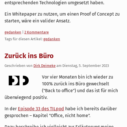
entsprechenden Technologien umgesetzt haben.
Ein Whitepaper zu nutzen, um einen Proof of Concept zu
starten, wäre ein valider Ansatz.
Kategorien:
gedanken
|
2 Kommentare
Tags für diesen Artikel:
gedanken
Zurück ins Büro
Geschrieben von
Dirk Deimeke
am
Dienstag, 5. September 2023
Vor vier Monaten bin ich wieder zu
100% zurück ins Büro gewechselt
("Back to office") und das ist für mich
überwiegend positiv.
In der
Episode 33 des TILpod
habe ich bereits darüber
gesprochen – Kapitel "Office, nicht home".
Dazu beschreibe ich vielleicht zur Erläuterung meine