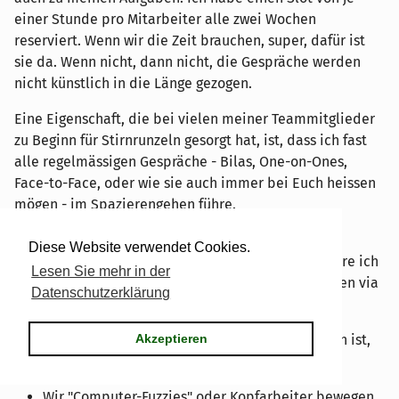
einer Stunde pro Mitarbeiter alle zwei Wochen
reserviert. Wenn wir die Zeit brauchen, super, dafür ist
sie da. Wenn nicht, dann nicht, die Gespräche werden
nicht künstlich in die Länge gezogen.
Eine Eigenschaft, die bei vielen meiner Teammitglieder
zu Beginn für Stirnrunzeln gesorgt hat, ist, dass ich fast
alle regelmässigen Gespräche - Bilas, One-on-Ones,
Face-to-Face, oder wie sie auch immer bei Euch heissen
mögen - im Spazierengehen führe.
Gespräche, die einen Rechner benötigen oder
Diese Website verwendet Cookies.
gemeinsames Arbeiten an einem Schreibstisch führe ich
Lesen Sie mehr in der
natürlich direkt im Office und in sehr seltenen Fällen via
Datenschutzerklärung
Videokonferenz.
Mal abgesehen, davon, dass das vielleicht unüblich ist,
Akzeptieren
bietet das ein paar Vorteile:
Wir "Computer-Fuzzies" oder Kopfarbeiter bewegen