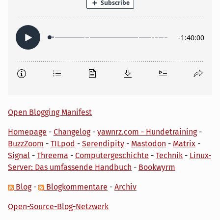
Open Blogging Manifest
Homepage
-
Changelog
-
yawnrz.com - Hundetraining
-
BuzzZoom
-
TILpod
-
Serendipity
-
Mastodon
-
Matrix
-
Signal
-
Threema
-
Computergeschichte
-
Technik
-
Linux-
Server: Das umfassende Handbuch
-
Bookwyrm
Blog
-
Blogkommentare
-
Archiv
Open-Source-Blog-Netzwerk