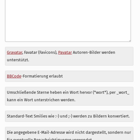
Antwort
Gravatar
, Favatar (Favicons),
Pavatar
Autoren-Bilder werden
zu
unterstützt.
BBCode
-Formatierung erlaubt
Umschließende Sterne heben ein Wort hervor (*wort*), per _wort_
kann ein Wort unterstrichen werden.
Standard-Text Smilies wie :-) und ;-) werden zu Bildern konvertiert.
Die angegebene E-Mail-Adresse wird nicht dargestellt, sondern nur
für eventuelle Benachrichtigungen verwendet.