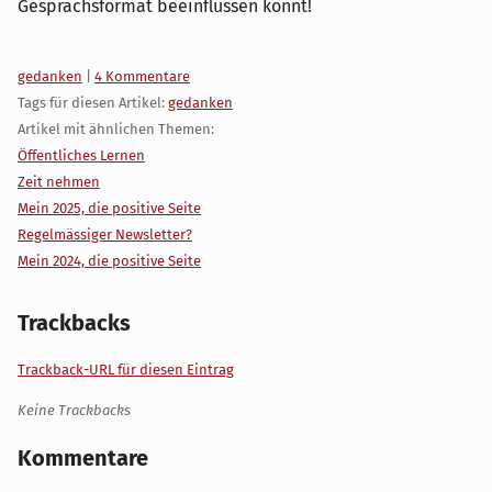
Gesprächsformat beeinflussen könnt!
Kategorien:
gedanken
|
4 Kommentare
Tags für diesen Artikel:
gedanken
Artikel mit ähnlichen Themen:
Öffentliches Lernen
Zeit nehmen
Mein 2025, die positive Seite
Regelmässiger Newsletter?
Mein 2024, die positive Seite
Trackbacks
Trackback-URL für diesen Eintrag
Keine Trackbacks
Kommentare