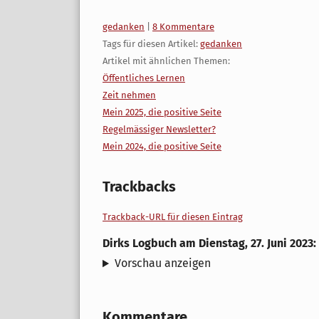
Kategorien:
gedanken
|
8 Kommentare
Tags für diesen Artikel:
gedanken
Artikel mit ähnlichen Themen:
Öffentliches Lernen
Zeit nehmen
Mein 2025, die positive Seite
Regelmässiger Newsletter?
Mein 2024, die positive Seite
Trackbacks
Trackback-URL für diesen Eintrag
Dirks Logbuch
am
Dienstag, 27. Juni 2023
:
Vorschau anzeigen
Kommentare