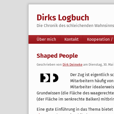
Skip
to
Dirks Logbuch
content
Die Chronik des schleichenden Wahnsinns 
Navigation
Über mich
Kontakt
Kooperation /
Shaped People
Geschrieben von
Dirk Deimeke
am
Dienstag, 30. Mai
Der Zug ist eigentlich 
Mitarbeitern häufig von
Mitarbeiter idealerwei
Grundwissen (die Fläche des waagerechten
(der Fläche im senkrechte Balken) mitbri
Eine gute Einführung in das Thema bietet 