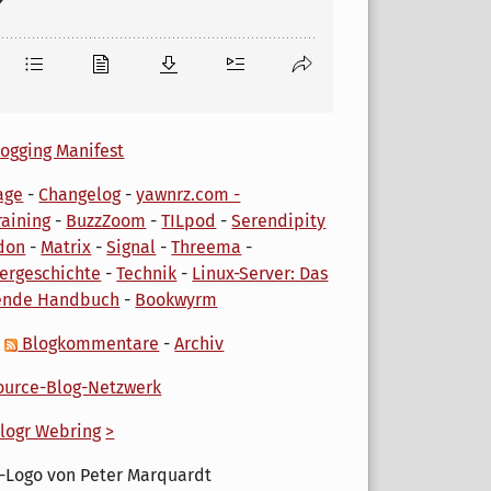
ogging Manifest
age
-
Changelog
-
yawnrz.com -
aining
-
BuzzZoom
-
TILpod
-
Serendipity
don
-
Matrix
-
Signal
-
Threema
-
ergeschichte
-
Technik
-
Linux-Server: Das
ende Handbuch
-
Bookwyrm
-
Blogkommentare
-
Archiv
urce-Blog-Netzwerk
logr Webring
>
-Logo von Peter Marquardt