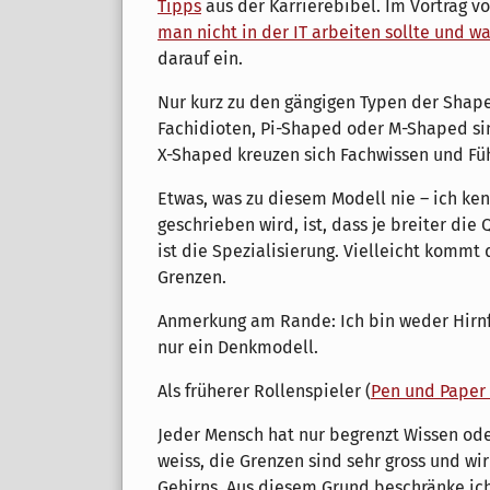
Tipps
aus der Karrierebibel. Im Vortrag 
man nicht in der IT arbeiten sollte und w
darauf ein.
Nur kurz zu den gängigen Typen der Shape
Fachidioten, Pi-Shaped oder M-Shaped s
X-Shaped kreuzen sich Fachwissen und Fü
Etwas, was zu diesem Modell nie – ich ke
geschrieben wird, ist, dass je breiter di
ist die Spezialisierung. Vielleicht kommt
Grenzen.
Anmerkung am Rande: Ich bin weder Hirnf
nur ein Denkmodell.
Als früherer Rollenspieler (
Pen und Paper 
Jeder Mensch hat nur begrenzt Wissen ode
weiss, die Grenzen sind sehr gross und wir
Gehirns. Aus diesem Grund beschränke ic