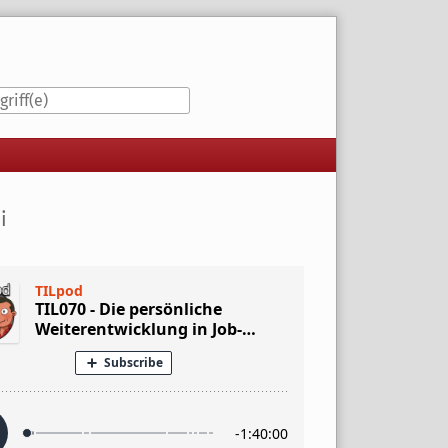
iste
i