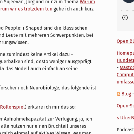
von Sujeevan, Jörg und mir zum Thema
Warum
arum wir es trotzdem tun
gehe ich auch kurz
d People: i-Shaped sind die klassischen
ind Leute mit mehreren Schwerpunkten, bei
Open Bl
hrungswissen.
Homep
nne zumindest keine Artikel dazu –
Hundetr
e Querbalken sind, desto weniger ausgeprägt
-
Masto
 da das Modell auch einfach an seine
Comput
umfass
orscher noch Neurobiologe, das folgende ist
Blog
Open-So
Rollenspiel
) erkläre ich mir das so:
<
UberB
r Aufnahmekapazität zur Verfügung, ja, ich
 alle nutzen nur einen Bruchteil unseres
Podcast
h mich einmal auf aktives Wissen, was man