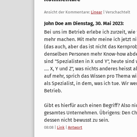
Ansicht der Kommentare:
Linear
| Verschachtelt
John Doe am
Dienstag, 30. Mai 2023
:
Bei uns im Betrieb erlebe ich zurzeit, wie
mehr machen. Mit mehr meine ich jetzt 
(das auch, aber das ist nicht das Kernpro
denselben Personen mehr Know-how abdeck
sind "Spezialisten in X und Y", heute sind w
.... X, Y und Z", was nichts anderes heisst 
auf mehr, sprich das Wissen pro Thema wir
als Spezialist, in dem, was ich tue. Wir 
Betrieb.
Gibt es hierfür auch einen Begriff? Also n
gesamtes Unternehmen. Übrigens: Den Che
dessen nicht bewusst zu sein.
08:08
|
Link
|
Antwort