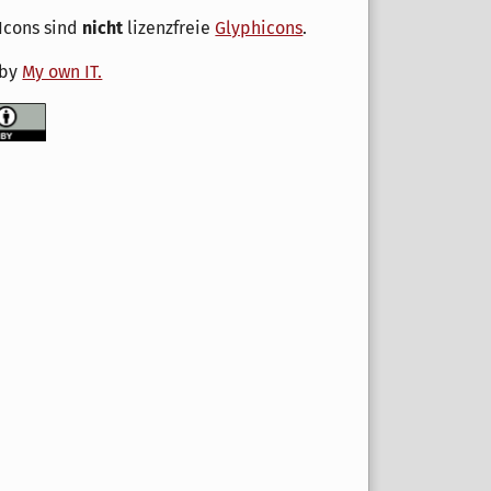
Icons sind
nicht
lizenzfreie
Glyphicons
.
 by
My own IT.