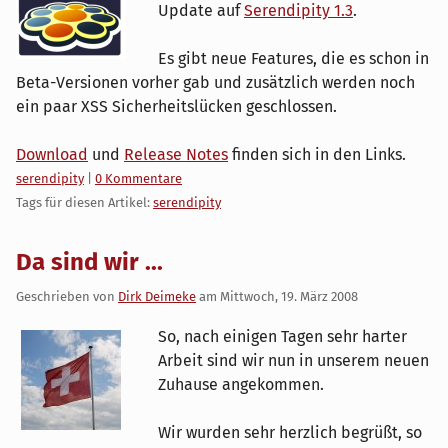
Update auf
Serendipity 1.3
.
Es gibt neue Features, die es schon in
Beta-Versionen vorher gab und zusätzlich werden noch
ein paar XSS Sicherheitslücken geschlossen.
Download
und
Release Notes
finden sich in den Links.
Kategorien:
serendipity
|
0 Kommentare
Tags für diesen Artikel:
serendipity
Da sind wir ...
Geschrieben von
Dirk Deimeke
am
Mittwoch, 19. März 2008
So, nach einigen Tagen sehr harter
Arbeit sind wir nun in unserem neuen
Zuhause angekommen.
Wir wurden sehr herzlich begrüßt, so