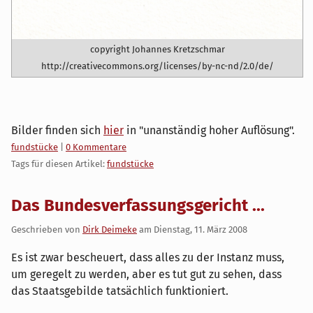
copyright Johannes Kretzschmar
http://creativecommons.org/licenses/by-nc-nd/2.0/de/
Bilder finden sich
hier
in "unanständig hoher Auflösung".
Kategorien:
fundstücke
|
0 Kommentare
Tags für diesen Artikel:
fundstücke
Das Bundesverfassungsgericht ...
Geschrieben von
Dirk Deimeke
am
Dienstag, 11. März 2008
Es ist zwar bescheuert, dass alles zu der Instanz muss,
um geregelt zu werden, aber es tut gut zu sehen, dass
das Staatsgebilde tatsächlich funktioniert.