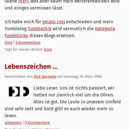
(siehe
hier
), was aber kaum noch weiterentwickelt wird
und einiges vermissen lässt.
Ich habe mich für
gelato cms
entschieden und mein
Tumblelog
TumbleDirk
wird vermutlich die
Kategorie
Fundstücke
dieses Blogs ersetzen.
Kategorien:
blog
|
0 Kommentare
Tags für diesen Artikel:
blog
Lebenszeichen ...
Geschrieben von
Dirk Deimeke
am
Samstag, 29. März 2008
Liebe Leser. Uns ist nichts passiert, wir
hatten nur ziemlich viel um die Ohren.
Alles ist gut. Die Leute in unserem Umfeld
sind sehr nett und bald gibt es auch wieder mehr zu
lesen.
Kategorien:
allgemein
|
0 Kommentare