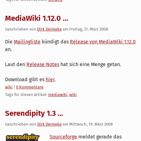
MediaWiki 1.12.0 ...
Geschrieben von
Dirk Deimeke
am
Freitag, 21. März 2008
Die
Mailingliste
kündigt das
Release von MediaWiki 1.12.0
an.
Laut den
Release Notes
hat sich eine Menge getan.
Download gibt es
hier
.
Kategorien:
wiki
|
0 Kommentare
Tags für diesen Artikel:
mediawiki
,
wiki
Serendipity 1.3 ...
Geschrieben von
Dirk Deimeke
am
Mittwoch, 19. März 2008
Sourceforge
meldet gerade das