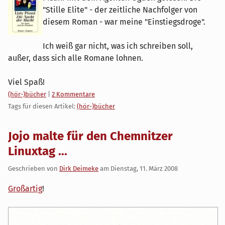
"Stille Elite" - der zeitliche Nachfolger von
diesem Roman - war meine "Einstiegsdroge".
Ich weiß gar nicht, was ich schreiben soll,
außer, dass sich alle Romane lohnen.
Viel Spaß!
Kategorien:
(hör-)bücher
|
2 Kommentare
Tags für diesen Artikel:
(hör-)bücher
Jojo malte für den Chemnitzer
Linuxtag ...
Geschrieben von
Dirk Deimeke
am
Dienstag, 11. März 2008
Großartig
!