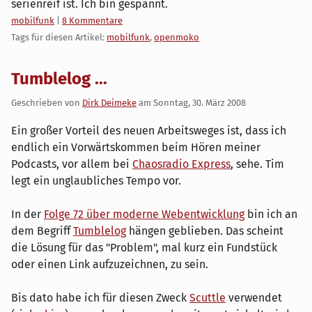
serienreif ist. Ich bin gespannt.
Kategorien:
mobilfunk
|
8 Kommentare
Tags für diesen Artikel:
mobilfunk
,
openmoko
Tumblelog ...
Geschrieben von
Dirk Deimeke
am
Sonntag, 30. März 2008
Ein großer Vorteil des neuen Arbeitsweges ist, dass ich
endlich ein Vorwärtskommen beim Hören meiner
Podcasts, vor allem bei
Chaosradio Express
, sehe. Tim
legt ein unglaubliches Tempo vor.
In der
Folge 72 über moderne Webentwicklung
bin ich an
dem Begriff
Tumblelog
hängen geblieben. Das scheint
die Lösung für das "Problem", mal kurz ein Fundstück
oder einen Link aufzuzeichnen, zu sein.
Bis dato habe ich für diesen Zweck
Scuttle
verwendet