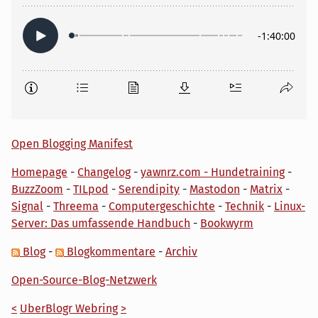
Open Blogging Manifest
Homepage
-
Changelog
-
yawnrz.com - Hundetraining
-
BuzzZoom
-
TILpod
-
Serendipity
-
Mastodon
-
Matrix
-
Signal
-
Threema
-
Computergeschichte
-
Technik
-
Linux-
Server: Das umfassende Handbuch
-
Bookwyrm
Blog
-
Blogkommentare
-
Archiv
Open-Source-Blog-Netzwerk
<
UberBlogr Webring
>