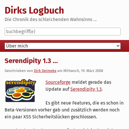
Skip
Dirks Logbuch
to
content
Die Chronik des schleichenden Wahnsinns ...
Navigation
Serendipity 1.3 ...
Geschrieben von
Dirk Deimeke
am
Mittwoch, 19. März 2008
Sourceforge
meldet gerade das
Update auf
Serendipity 1.3
.
Es gibt neue Features, die es schon in
Beta-Versionen vorher gab und zusätzlich werden noch
ein paar XSS Sicherheitslücken geschlossen.