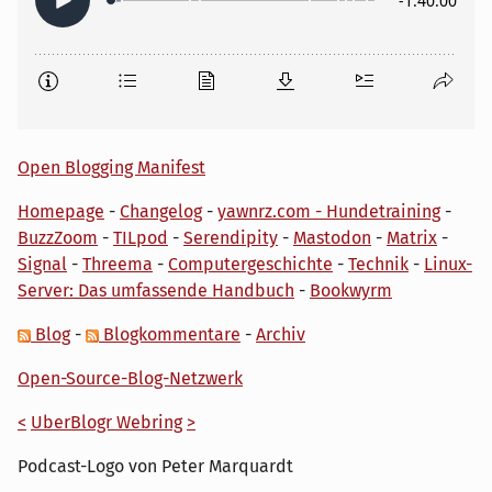
Open Blogging Manifest
Homepage
-
Changelog
-
yawnrz.com - Hundetraining
-
BuzzZoom
-
TILpod
-
Serendipity
-
Mastodon
-
Matrix
-
Signal
-
Threema
-
Computergeschichte
-
Technik
-
Linux-
Server: Das umfassende Handbuch
-
Bookwyrm
Blog
-
Blogkommentare
-
Archiv
Open-Source-Blog-Netzwerk
<
UberBlogr Webring
>
Podcast-Logo von Peter Marquardt