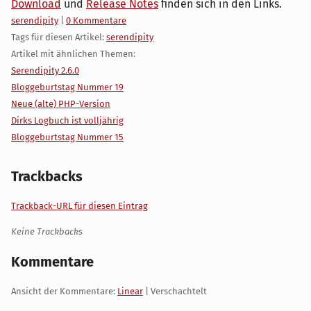
Download
und
Release Notes
finden sich in den Links.
Kategorien:
serendipity
|
0 Kommentare
Tags für diesen Artikel:
serendipity
Artikel mit ähnlichen Themen:
Serendipity 2.6.0
Bloggeburtstag Nummer 19
Neue (alte) PHP-Version
Dirks Logbuch ist volljährig
Bloggeburtstag Nummer 15
Trackbacks
Trackback-URL für diesen Eintrag
Keine Trackbacks
Kommentare
Ansicht der Kommentare:
Linear
| Verschachtelt