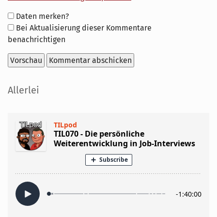
Formular-
Daten merken?
Optionen
Bei Aktualisierung dieser Kommentare
benachrichtigen
Seitenleiste
Allerlei