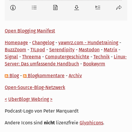
Open Blogging Manifest
Homepage
-
Changelog
-
yawnrz.com - Hundetraining
-
BuzzZoom
-
TILpod
-
Serendipity
-
Mastodon
-
Matrix
-
Signal
-
Threema
-
Computergeschichte
-
Technik
-
Linux-
Server: Das umfassende Handbuch
-
Bookwyrm
Blog
-
Blogkommentare
-
Archiv
Open-Source-Blog-Netzwerk
<
UberBlogr Webring
>
Podcast-Logo von Peter Marquardt
Andere Icons sind
nicht
lizenzfreie
Glyphicons
.