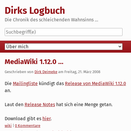
Skip
Dirks Logbuch
to
content
Die Chronik des schleichenden Wahnsinns ...
Navigation
MediaWiki 1.12.0 ...
Geschrieben von
Dirk Deimeke
am
Freitag, 21. März 2008
Die
Mailingliste
kündigt das
Release von MediaWiki 1.12.0
an.
Laut den
Release Notes
hat sich eine Menge getan.
Download gibt es
hier
.
Kategorien:
wiki
|
0 Kommentare