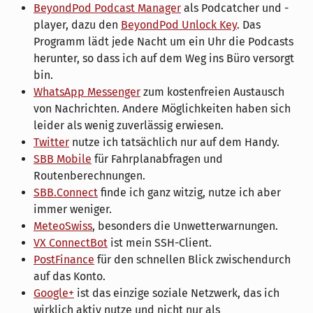
BeyondPod Podcast Manager
als Podcatcher und -
player, dazu den
BeyondPod Unlock Key
. Das
Programm lädt jede Nacht um ein Uhr die Podcasts
herunter, so dass ich auf dem Weg ins Büro versorgt
bin.
WhatsApp Messenger
zum kostenfreien Austausch
von Nachrichten. Andere Möglichkeiten haben sich
leider als wenig zuverlässig erwiesen.
Twitter
nutze ich tatsächlich nur auf dem Handy.
SBB Mobile
für Fahrplanabfragen und
Routenberechnungen.
SBB.Connect
finde ich ganz witzig, nutze ich aber
immer weniger.
MeteoSwiss
, besonders die Unwetterwarnungen.
VX ConnectBot
ist mein SSH-Client.
PostFinance
für den schnellen Blick zwischendurch
auf das Konto.
Google+
ist das einzige soziale Netzwerk, das ich
wirklich aktiv nutze und nicht nur als