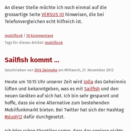
An dieser Stelle möchte ich noch einmal auf die
grossartige Seite
VERSUS IO
hinweisen, die bei
Telefonvergleichen echt hilfreich ist.
Kategorien:
mobilfunk
|
10 Kommentare
Tags für diesen Artikel:
mobilfunk
Sailfish kommt ...
Geschrieben von
Dirk Deimeke
am
Mittwoch, 21. November 2012
Heute um 10:15 Uhr unserer Zeit wird
Jolla
das Geheimnis
lüften und bekanntgeben, was es mit
Sailfish
und den
neuen Geräten auf sich hat. Ich bin sehr gespannt und
hoffe, dass sie eine Alternative zum bestehenden
Mobilfunkmarkt bieten. Bei Twitter hat sich der Hashtag
#slush12
dafür durchgesetzt.
Ich höre schon Skeptiker sagen, dass das sowieso nichts