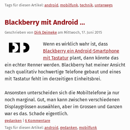
Tags für diesen Artikel:
android
,
mobilfunk
,
technik
,
unterwegs
Blackberry mit Android ...
Geschrieben von
Dirk Deimeke
am
Mittwoch, 17. Juni 2015
Wenn es wirklich wahr ist, dass
Blackberry ein Android-Smartphone
mit Tastatur
plant, dann könnte das
ein echter Renner werden. Blackberry hat meiner Ansicht
nach qualitativ hochwertige Telefone gebaut und eines
mit Tastatur fehlt im derzeitigen Einheitsbrei.
Ansonsten unterscheiden sich die Mobiltelefone ja nur
noch marginal. Gut, man kann zwischen verschiedenen
Displaygrössen auswählen, aber im Grossen und Ganzen
war es das. Schade eigentlich.
Kategorien:
gedanken
|
6 Kommentare
Tags für diesen Artikel:
android
,
gedanken
,
mobilfunk