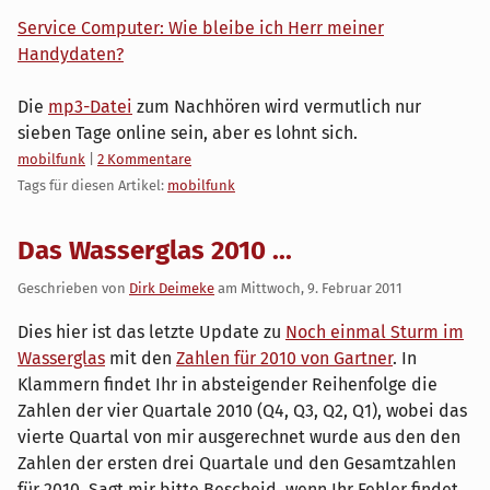
Service Computer: Wie bleibe ich Herr meiner
Handydaten?
Die
mp3-Datei
zum Nachhören wird vermutlich nur
sieben Tage online sein, aber es lohnt sich.
Kategorien:
mobilfunk
|
2 Kommentare
Tags für diesen Artikel:
mobilfunk
Das Wasserglas 2010 ...
Geschrieben von
Dirk Deimeke
am
Mittwoch, 9. Februar 2011
Dies hier ist das letzte Update zu
Noch einmal Sturm im
Wasserglas
mit den
Zahlen für 2010 von Gartner
. In
Klammern findet Ihr in absteigender Reihenfolge die
Zahlen der vier Quartale 2010 (Q4, Q3, Q2, Q1), wobei das
vierte Quartal von mir ausgerechnet wurde aus den den
Zahlen der ersten drei Quartale und den Gesamtzahlen
für 2010. Sagt mir bitte Bescheid, wenn Ihr Fehler findet.