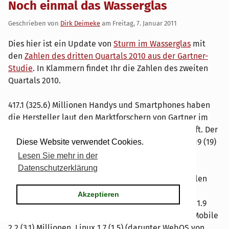
Noch einmal das Wasserglas
Geschrieben von
Dirk Deimeke
am
Freitag, 7. Januar 2011
Dies hier ist ein Update von
Sturm im Wasserglas
mit
den
Zahlen des dritten Quartals 2010 aus der Gartner-
Studie
. In Klammern findet Ihr die Zahlen des zweiten
Quartals 2010.
417.1 (325.6) Millionen Handys und Smartphones haben
die Hersteller laut den Marktforschern von Gartner im
dritten Quartal 2010 (zweiten Quartal 2010) verkauft. Der
Anteil der Smartphones am Gesamtmarkt beträgt 19 (19)
Diese Website verwendet Cookies.
Prozent oder rund 80.5 (61.6) Millionen Einheiten.
Lesen Sie mehr in der
Datenschutzerklärung
Von den rund 80.5 (61.6) Millionen Einheiten entfallen
rund 29.5 (25.4) Millionen auf Symbian, 20.5 (10.6)
Akzeptieren
Millionen auf Android, 13.5 (8.7) Millionen auf iOS, 11.9
(11.2) Millionen auf RIM-OS (Blackberry), Windows Mobile
2.2 (3.1) Millionen, Linux 1.7 (1.5) (darunter WebOS von