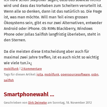
wird und dass das Vorhaben zum Scheitern verurteilt ist.
Wenn alle so denken, dann ist das natürlich so. Die Frage
ist, was man möchte. Will man Teil eines grossen
Ökosystems sein, gibt es nur zwei Alternativen, entweder
Android oder iPhone. Ob RIMs Blackberry, Windows
Phone oder Jollas Sailfish langfristig überleben, steht in
den Sternen.
Da die meisten diese Entscheidung aber auch für
maximal zwei Jahre treffen, ist es auch nicht so wichtig
wie viele tun.ï»¿
Kategorien:
mobilfunk
|
2 Kommentare
Tags für diesen Artikel:
jolla
,
mobilfunk
,
opensourcesoftware
,
osbn
,
sailfish
Smartphonewahl ...
Geschrieben von
Dirk Deimeke
am
Sonntag, 18. November 2012