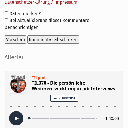
Datenschutzerklärung / Impressum
.
Formular-
Daten merken?
Optionen
Bei Aktualisierung dieser Kommentare
benachrichtigen
Seitenleiste
Allerlei