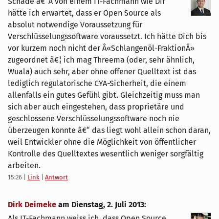
Schade â€“Â von einem IT-Fachmann wie Dir
hätte ich erwartet, dass er Open Source als
absolut notwendige Voraussetzung für
Verschlüsselungssoftware voraussetzt. Ich hätte Dich bis
vor kurzem noch nicht der Â«Schlangenöl-FraktionÂ»
zugeordnet â€¦ ich mag Threema (oder, sehr ähnlich,
Wuala) auch sehr, aber ohne offener Quelltext ist das
lediglich regulatorische CYA-Sicherheit, die einem
allenfalls ein gutes Gefühl gibt. Gleichzeitig muss man
sich aber auch eingestehen, dass proprietäre und
geschlossene Verschlüsselungssoftware noch nie
überzeugen konnte â€“ das liegt wohl allein schon daran,
weil Entwickler ohne die Möglichkeit von öffentlicher
Kontrolle des Quelltextes wesentlich weniger sorgfältig
arbeiten.
15:26
|
Link
|
Antwort
Dirk Deimeke
am
Dienstag, 2. Juli 2013
:
Als IT-Fachmann weiss ich, dass Open Source