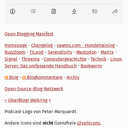
Open Blogging Manifest
Homepage
-
Changelog
-
yawnrz.com - Hundetraining
-
BuzzZoom
-
TILpod
-
Serendipity
-
Mastodon
-
Matrix
-
Signal
-
Threema
-
Computergeschichte
-
Technik
-
Linux-
Server: Das umfassende Handbuch
-
Bookwyrm
Blog
-
Blogkommentare
-
Archiv
Open-Source-Blog-Netzwerk
<
UberBlogr Webring
>
Podcast-Logo von Peter Marquardt
Andere Icons sind
nicht
lizenzfreie
Glyphicons
.