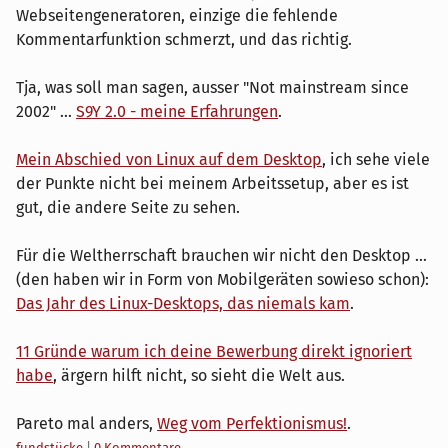
Webseitengeneratoren, einzige die fehlende
Kommentarfunktion schmerzt, und das richtig.
Tja, was soll man sagen, ausser "Not mainstream since
2002" ...
S9Y 2.0 - meine Erfahrungen
.
Mein Abschied von Linux auf dem Desktop
, ich sehe viele
der Punkte nicht bei meinem Arbeitssetup, aber es ist
gut, die andere Seite zu sehen.
Für die Weltherrschaft brauchen wir nicht den Desktop ...
(den haben wir in Form von Mobilgeräten sowieso schon):
Das Jahr des Linux-Desktops, das niemals kam
.
11 Gründe warum ich deine Bewerbung direkt ignoriert
habe
, ärgern hilft nicht, so sieht die Welt aus.
Pareto mal anders,
Weg vom Perfektionismus!
.
Kategorien:
fundstücke
|
0 Kommentare