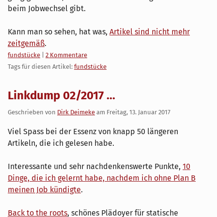
beim Jobwechsel gibt.
Kann man so sehen, hat was,
Artikel sind nicht mehr
zeitgemäß
.
Kategorien:
fundstücke
|
2 Kommentare
Tags für diesen Artikel:
fundstücke
Linkdump 02/2017 ...
Geschrieben von
Dirk Deimeke
am
Freitag, 13. Januar 2017
Viel Spass bei der Essenz von knapp 50 längeren
Artikeln, die ich gelesen habe.
Interessante und sehr nachdenkenswerte Punkte,
10
Dinge, die ich gelernt habe, nachdem ich ohne Plan B
meinen Job kündigte
.
Back to the roots
, schönes Plädoyer für statische