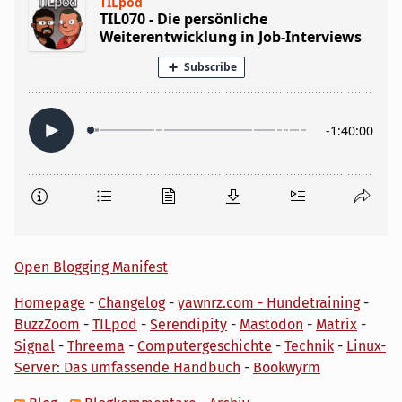
Open Blogging Manifest
Homepage
-
Changelog
-
yawnrz.com - Hundetraining
-
BuzzZoom
-
TILpod
-
Serendipity
-
Mastodon
-
Matrix
-
Signal
-
Threema
-
Computergeschichte
-
Technik
-
Linux-
Server: Das umfassende Handbuch
-
Bookwyrm