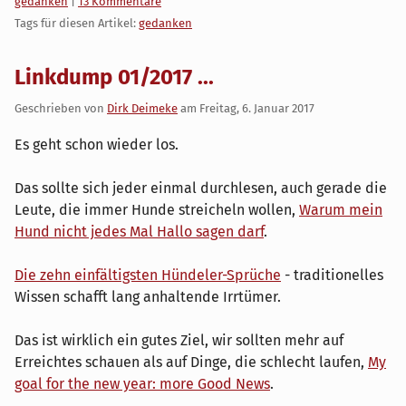
Kategorien:
gedanken
|
13 Kommentare
Tags für diesen Artikel:
gedanken
Linkdump 01/2017 ...
Geschrieben von
Dirk Deimeke
am
Freitag, 6. Januar 2017
Es geht schon wieder los.
Das sollte sich jeder einmal durchlesen, auch gerade die
Leute, die immer Hunde streicheln wollen,
Warum mein
Hund nicht jedes Mal Hallo sagen darf
.
Die zehn einfältigsten Hündeler-Sprüche
- traditionelles
Wissen schafft lang anhaltende Irrtümer.
Das ist wirklich ein gutes Ziel, wir sollten mehr auf
Erreichtes schauen als auf Dinge, die schlecht laufen,
My
goal for the new year: more Good News
.