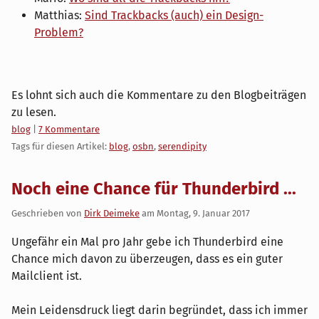
Matthias:
Sind Trackbacks (auch) ein Design-
Problem?
Es lohnt sich auch die Kommentare zu den Blogbeiträgen
zu lesen.
Kategorien:
blog
|
7 Kommentare
Tags für diesen Artikel:
blog
,
osbn
,
serendipity
Noch eine Chance für Thunderbird ...
Geschrieben von
Dirk Deimeke
am
Montag, 9. Januar 2017
Ungefähr ein Mal pro Jahr gebe ich Thunderbird eine
Chance mich davon zu überzeugen, dass es ein guter
Mailclient ist.
Mein Leidensdruck liegt darin begründet, dass ich immer