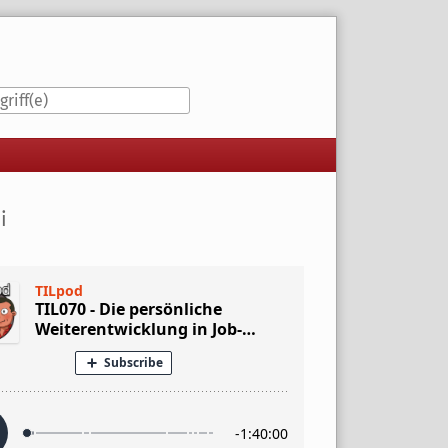
iste
i