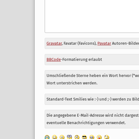
Antwort
Gravatar
, Favatar (Favicons),
Pavatar
Autoren-Bilder
zu
BBCode
-Formatierung erlaubt
Umschließende Sterne heben ein Wort hervor (*wor
Wort unterstrichen werden.
Standard-Text Smilies wie :-) und ;-) werden zu Bil
Die angegebene E-Mail-Adresse wird nicht dargeste
eventuelle Benachrichtigungen verwendet.