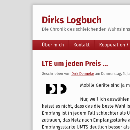
Skip
to
Dirks Logbuch
content
Die Chronik des schleichenden Wahnsinns 
Navigation
Über mich
Kontakt
Kooperation /
LTE um jeden Preis ...
Geschrieben von
Dirk Deimeke
am
Donnerstag, 5. J
Mobile Geräte sind ja 
Nur, weil ich auswählen
heisst es nicht, dass das die beste Wahl i
Empfang ist in jedem Fall schlechter als 
zutrauen, das Netz nach Empfangsstärke a
Empfangsstärke UMTS deutlich besser als 