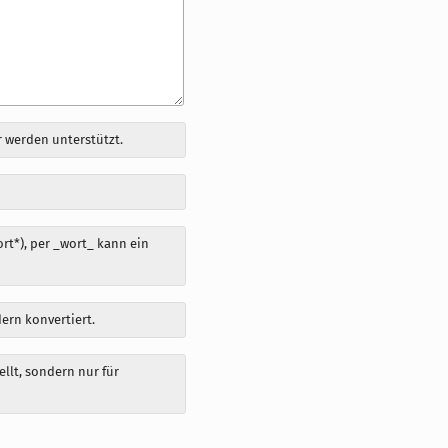
 werden unterstützt.
t*), per _wort_ kann ein
dern konvertiert.
llt, sondern nur für