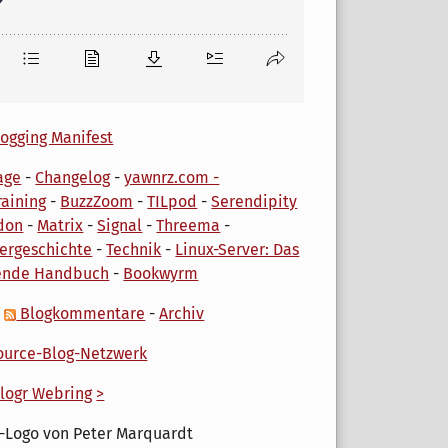
ogging Manifest
age
-
Changelog
-
yawnrz.com -
aining
-
BuzzZoom
-
TILpod
-
Serendipity
don
-
Matrix
-
Signal
-
Threema
-
ergeschichte
-
Technik
-
Linux-Server: Das
ende Handbuch
-
Bookwyrm
-
Blogkommentare
-
Archiv
urce-Blog-Netzwerk
logr Webring
>
-Logo von Peter Marquardt