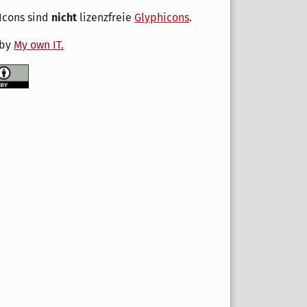
Icons sind
nicht
lizenzfreie
Glyphicons
.
 by
My own IT.