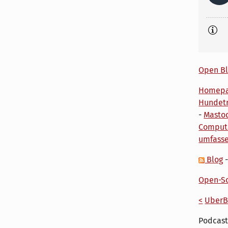
Open Bl
Homep
Hundetr
-
Masto
Comput
umfass
Blog
Open-So
<
UberB
Podcast