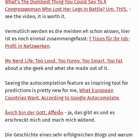
What's The Dumbest Thing You Could Say To A
Congresswoman Who Lost Her Legs In Battle? Um, THIS.
-
see the video, it is worth it.
Vermutlich werden es die meisten eh schon wissen, hier
ist es noch einmal zusammengefasst:
7 Tipps für Ihr Job-
Profil in Netzwerken
.
My Nerd Life: Too Loud, Too Funny, Too Smart, Too Fat
about a she-geek and what she made out of it.
Seeing the autocompletion feature as inspiring tool for
predictions is pretty new for me,
What European
Countries Want, According to Google Autocomplete
.
Â»Ich bin der Gott, Affe!Â«
- ja, das gibt es und es
erschreckt mich und mach mich wütend.
Die Geschichte eines sehr erfolgreichen Blogs und warum