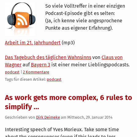
So viele Volltreffer in einer einzigen
Podcast-Episode gibt es selten:
(Ja, ich kenne viele angesprochene
Punkte aus eigener Erfahrung).
Arbeit im 21. Jahrhundert
(mp3)
Das Tagebuch des täglichen Wahnsinns
von
Claus von
Wagner
auf
Bayern 3
ist einer meiner Lieblingspodcasts.
Kategorien:
podcast
|
2 Kommentare
Tags für diesen Artikel:
podcast
As work gets more complex, 6 rules to
simplify ...
Geschrieben von
Dirk Deimeke
am
Mittwoch, 29. Januar 2014
Interesting speech of Yves Morieux. Take some time
about the consequences (even if this leads to less