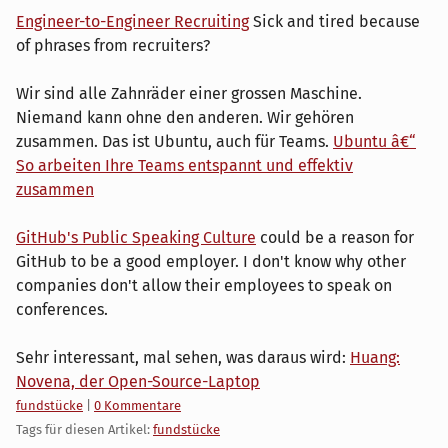
Engineer-to-Engineer Recruiting
Sick and tired because
of phrases from recruiters?
Wir sind alle Zahnräder einer grossen Maschine.
Niemand kann ohne den anderen. Wir gehören
zusammen. Das ist Ubuntu, auch für Teams.
Ubuntu â€“
So arbeiten Ihre Teams entspannt und effektiv
zusammen
GitHub's Public Speaking Culture
could be a reason for
GitHub to be a good employer. I don't know why other
companies don't allow their employees to speak on
conferences.
Sehr interessant, mal sehen, was daraus wird:
Huang:
Novena, der Open-Source-Laptop
Kategorien:
fundstücke
|
0 Kommentare
Tags für diesen Artikel:
fundstücke