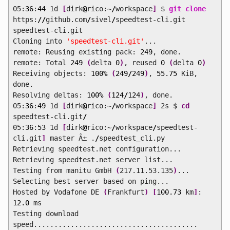
05:
36
:
44
1d
[
dirk
@
rico:~
/
workspace
]
$
git clone
https:
//
github.com
/
sivel
/
speedtest-cli.git
speedtest-cli.git
Cloning into
'speedtest-cli.git'
...
remote: Reusing existing pack:
249
, done.
remote: Total
249
(
delta
0
)
, reused
0
(
delta
0
)
Receiving objects:
100
%
(
249
/
249
)
,
55.75
KiB,
done.
Resolving deltas:
100
%
(
124
/
124
)
, done.
05:
36
:
49
1d
[
dirk
@
rico:~
/
workspace
]
2s $
cd
speedtest-cli.git
/
05:
36
:
53
1d
[
dirk
@
rico:~
/
workspace
/
speedtest-
cli.git
]
master Â± .
/
speedtest_cli.py
Retrieving speedtest.net configuration...
Retrieving speedtest.net server list...
Testing from manitu GmbH
(
217.11.53.135
)
...
Selecting best server based on ping...
Hosted by Vodafone DE
(
Frankfurt
)
[
100.73
km
]
:
12.0
ms
Testing download
speed........................................