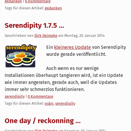
Kategorien:
gedanken
|
6 Kommentare
Tags für diesen Artikel:
gedanken
Serendipity 1.7.5 ...
Geschrieben von
Dirk Deimeke
am
Montag, 20. Januar 2014
Ein
kleineres Update
von Serendipity
wurde gerade veröffentlicht.
Auch wenn es nur wenige
Installationen überhaupt tangieren wird, ist ein Update
wie immer angeraten, gerade auch, weil die Updates
immer sehr schmerzlos funktionieren.
Kategorien:
serendipity
|
0 Kommentare
Tags für diesen Artikel:
osbn
,
serendipity
One day / reckonning ...
Geschrieben von
Dirk Deimeke
am
Sonntag, 19. Januar 2014