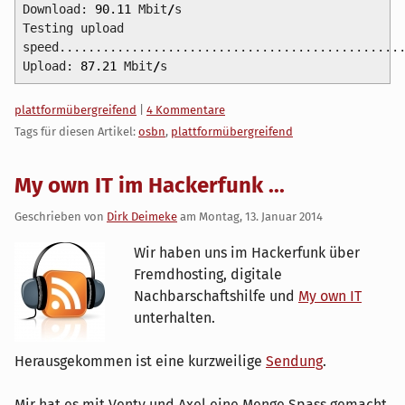
Download:
90.11
Mbit
/
s
Testing upload
speed...............................................
Upload:
87.21
Mbit
/
s
Kategorien:
plattformübergreifend
|
4 Kommentare
Tags für diesen Artikel:
osbn
,
plattformübergreifend
My own IT im Hackerfunk ...
Geschrieben von
Dirk Deimeke
am
Montag, 13. Januar 2014
Wir haben uns im Hackerfunk über
Fremdhosting, digitale
Nachbarschaftshilfe und
My own IT
unterhalten.
Herausgekommen ist eine kurzweilige
Sendung
.
Mir hat es mit Venty und Axel eine Menge Spass gemacht.