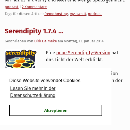
Kategorien:
podcast
|
2 Kommentare
Tags für diesen Artikel:
fremdhosting
,
my own it
,
podcast
Serendipity 1.7.4 ...
Geschrieben von
Dirk Deimeke
am
Montag, 13. Januar 2014
Eine
neue Serendipity-Version
hat
das Licht der Welt erblickt.
Die 1.7.4 lässt sich wie alle Version
davor schmerzfrei durch überkopieren und aufrufen der
Diese Website verwendet Cookies.
Seite installieren.
Lesen Sie mehr in der
Datenschutzerklärung
Viel Spass!
Kategorien:
serendipity
|
0 Kommentare
Akzeptieren
Tags für diesen Artikel:
osbn
,
serendipity