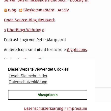
Server: Das umfassende Handbuch
-
Bookwyrm
Blog
-
Blogkommentare
-
Archiv
Open-Source-Blog-Netzwerk
<
UberBlogr Webring
>
Podcast-Logo von Peter Marquardt
Andere Icons sind
nicht
lizenzfreie
Glyphicons
.
Hosted by
My own IT.
Diese Website verwendet Cookies.
Lesen Sie mehr in der
Datenschutzerklärung
Powered by
Serendipity
& the
dirk
theme.
Akzeptieren
Datenschutzerklärung / Impressum