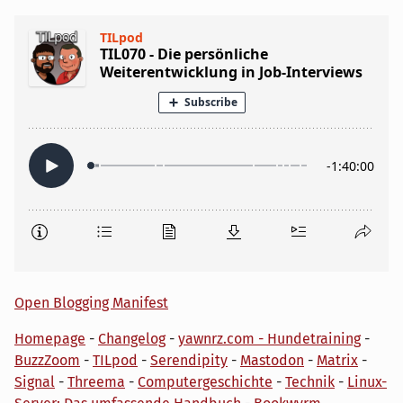
Open Blogging Manifest
Homepage
-
Changelog
-
yawnrz.com - Hundetraining
-
BuzzZoom
-
TILpod
-
Serendipity
-
Mastodon
-
Matrix
-
Signal
-
Threema
-
Computergeschichte
-
Technik
-
Linux-