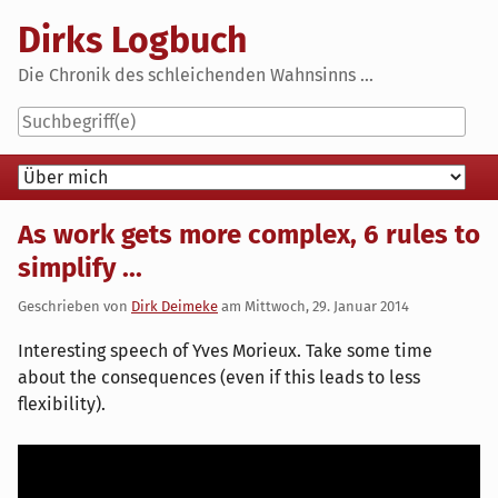
Skip
Dirks Logbuch
to
content
Die Chronik des schleichenden Wahnsinns ...
Navigation
As work gets more complex, 6 rules to
simplify ...
Geschrieben von
Dirk Deimeke
am
Mittwoch, 29. Januar 2014
Interesting speech of Yves Morieux. Take some time
about the consequences (even if this leads to less
flexibility).