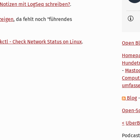
Notizen mit LogSeq schreiben?
.
zeigen
, da fehlt noch "führendes
kctl - Check Network Status on Linux
.
Open Bl
Homep
Hundetr
-
Masto
Comput
umfass
Blog
Open-So
<
UberB
Podcast