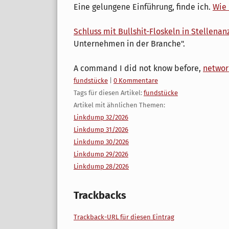
Eine gelungene Einführung, finde ich.
Wie 
Schluss mit Bullshit-Floskeln in Stellenan
Unternehmen in der Branche".
A command I did not know before,
networ
Kategorien:
fundstücke
|
0 Kommentare
Tags für diesen Artikel:
fundstücke
Artikel mit ähnlichen Themen:
Linkdump 32/2026
Linkdump 31/2026
Linkdump 30/2026
Linkdump 29/2026
Linkdump 28/2026
Trackbacks
Trackback-URL für diesen Eintrag