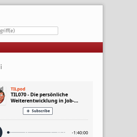
iste
i