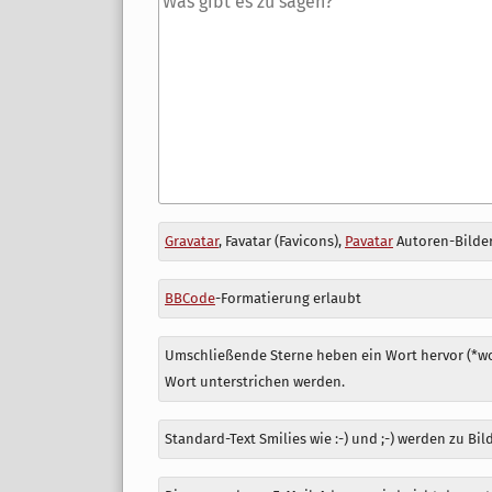
Antwort
Gravatar
, Favatar (Favicons),
Pavatar
Autoren-Bilder
zu
BBCode
-Formatierung erlaubt
Umschließende Sterne heben ein Wort hervor (*wor
Wort unterstrichen werden.
Standard-Text Smilies wie :-) und ;-) werden zu Bil