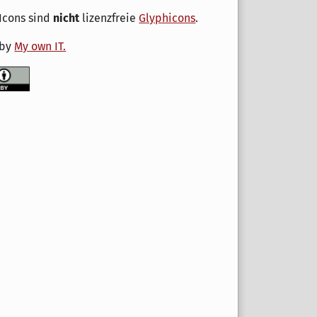
Icons sind
nicht
lizenzfreie
Glyphicons
.
 by
My own IT.