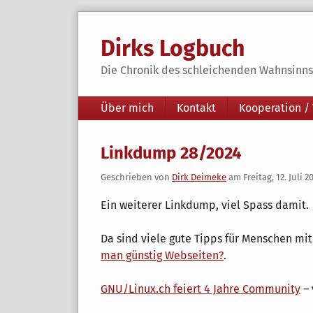
Skip
to
Dirks Logbuch
content
Die Chronik des schleichenden Wahnsinns 
Navigation
Über mich
Kontakt
Kooperation /
Linkdump 28/2024
Geschrieben von
Dirk Deimeke
am
Freitag, 12. Juli 2
Ein weiterer Linkdump, viel Spass damit.
Da sind viele gute Tipps für Menschen mi
man günstig Webseiten?
.
GNU/Linux.ch feiert 4 Jahre Community
– 