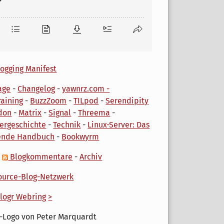
ogging Manifest
age
-
Changelog
-
yawnrz.com -
aining
-
BuzzZoom
-
TILpod
-
Serendipity
don
-
Matrix
-
Signal
-
Threema
-
ergeschichte
-
Technik
-
Linux-Server: Das
ende Handbuch
-
Bookwyrm
-
Blogkommentare
-
Archiv
urce-Blog-Netzwerk
logr Webring
>
-Logo von Peter Marquardt