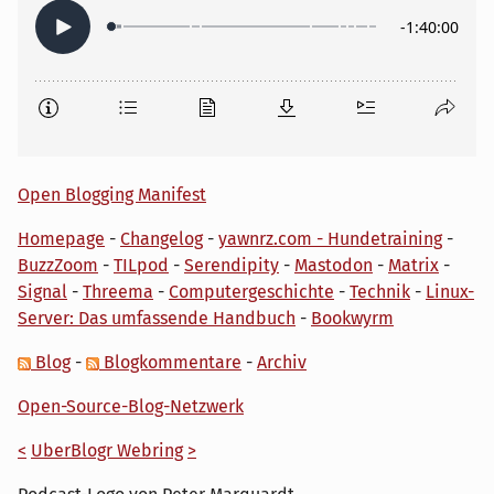
Open Blogging Manifest
Homepage
-
Changelog
-
yawnrz.com - Hundetraining
-
BuzzZoom
-
TILpod
-
Serendipity
-
Mastodon
-
Matrix
-
Signal
-
Threema
-
Computergeschichte
-
Technik
-
Linux-
Server: Das umfassende Handbuch
-
Bookwyrm
Blog
-
Blogkommentare
-
Archiv
Open-Source-Blog-Netzwerk
<
UberBlogr Webring
>