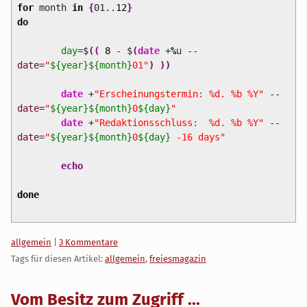
for
month
in
{
01..
12
}
do
day
=$
(
(
8
- $
(
date
+
%
u
--
date
=
"
${year}
${month}
01"
)
)
)
date
+
"Erscheinungstermin: %d. %b %Y"
--
date
=
"
${year}
${month}
0
${day}
"
date
+
"Redaktionsschluss: %d. %b %Y"
--
date
=
"
${year}
${month}
0
${day}
-16 days"
echo
done
Kategorien:
allgemein
|
3 Kommentare
Tags für diesen Artikel:
allgemein
,
freiesmagazin
Vom Besitz zum Zugriff ...