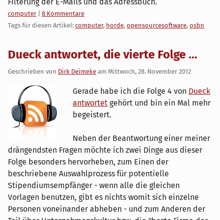
Filterung der E-Mails und das Adressbuch.
Kategorien:
computer
|
8 Kommentare
Tags für diesen Artikel:
computer
,
horde
,
opensourcesoftware
,
osbn
Dueck antwortet, die vierte Folge ...
Geschrieben von
Dirk Deimeke
am
Mittwoch, 28. November 2012
Gerade habe ich die Folge 4 von
Dueck
antwortet
gehört und bin ein Mal mehr
begeistert.
Neben der Beantwortung einer meiner
drängendsten Fragen möchte ich zwei Dinge aus dieser
Folge besonders hervorheben, zum Einen der
beschriebene Auswahlprozess für potentielle
Stipendiumsempfänger - wenn alle die gleichen
Vorlagen benutzen, gibt es nichts womit sich einzelne
Personen voneinander abheben - und zum Anderen der