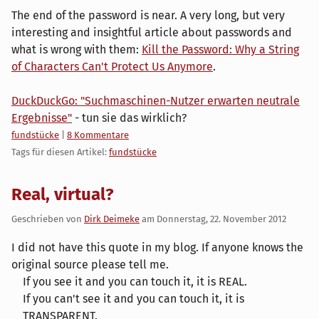
The end of the password is near. A very long, but very
interesting and insightful article about passwords and
what is wrong with them:
Kill the Password: Why a String
of Characters Can't Protect Us Anymore
.
DuckDuckGo: "Suchmaschinen-Nutzer erwarten neutrale
Ergebnisse"
- tun sie das wirklich?
Kategorien:
fundstücke
|
8 Kommentare
Tags für diesen Artikel:
fundstücke
Real, virtual?
Geschrieben von
Dirk Deimeke
am
Donnerstag, 22. November 2012
I did not have this quote in my blog. If anyone knows the
original source please tell me.
If you see it and you can touch it, it is REAL.
If you can't see it and you can touch it, it is
TRANSPARENT.