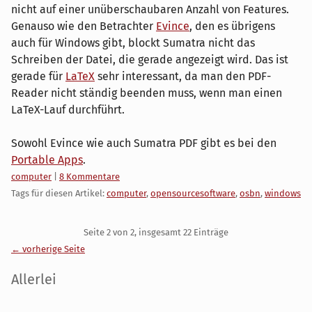
nicht auf einer unüberschaubaren Anzahl von Features.
Genauso wie den Betrachter
Evince
, den es übrigens
auch für Windows gibt, blockt Sumatra nicht das
Schreiben der Datei, die gerade angezeigt wird. Das ist
gerade für
LaTeX
sehr interessant, da man den PDF-
Reader nicht ständig beenden muss, wenn man einen
LaTeX-Lauf durchführt.
Sowohl Evince wie auch Sumatra PDF gibt es bei den
Portable Apps
.
Kategorien:
computer
|
8 Kommentare
Tags für diesen Artikel:
computer
,
opensourcesoftware
,
osbn
,
windows
Pagination
Seite 2 von 2, insgesamt 22 Einträge
← vorherige Seite
Seitenleiste
Allerlei