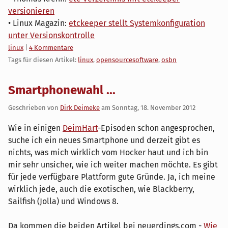
versionieren
• Linux Magazin:
etckeeper stellt Systemkonfiguration
unter Versionskontrolle
Kategorien:
linux
|
4 Kommentare
Tags für diesen Artikel:
linux
,
opensourcesoftware
,
osbn
Smartphonewahl ...
Geschrieben von
Dirk Deimeke
am
Sonntag, 18. November 2012
Wie in einigen
DeimHart
-Episoden schon angesprochen,
suche ich ein neues Smartphone und derzeit gibt es
nichts, was mich wirklich vom Hocker haut und ich bin
mir sehr unsicher, wie ich weiter machen möchte. Es gibt
für jede verfügbare Plattform gute Gründe. Ja, ich meine
wirklich jede, auch die exotischen, wie Blackberry,
Sailfish (Jolla) und Windows 8.
Da kommen die beiden Artikel bei neuerdings.com -
Wie