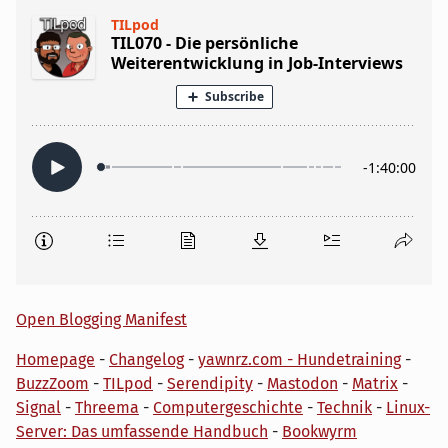
Open Blogging Manifest
Homepage
-
Changelog
-
yawnrz.com - Hundetraining
-
BuzzZoom
-
TILpod
-
Serendipity
-
Mastodon
-
Matrix
-
Signal
-
Threema
-
Computergeschichte
-
Technik
-
Linux-
Server: Das umfassende Handbuch
-
Bookwyrm