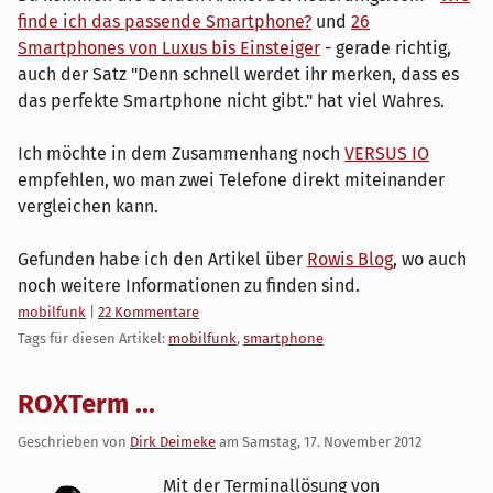
finde ich das passende Smartphone?
und
26
Smartphones von Luxus bis Einsteiger
- gerade richtig,
auch der Satz "Denn schnell werdet ihr merken, dass es
das perfekte Smartphone nicht gibt." hat viel Wahres.
Ich möchte in dem Zusammenhang noch
VERSUS IO
empfehlen, wo man zwei Telefone direkt miteinander
vergleichen kann.
Gefunden habe ich den Artikel über
Rowis Blog
, wo auch
noch weitere Informationen zu finden sind.
Kategorien:
mobilfunk
|
22 Kommentare
Tags für diesen Artikel:
mobilfunk
,
smartphone
ROXTerm ...
Geschrieben von
Dirk Deimeke
am
Samstag, 17. November 2012
Mit der Terminallösung von