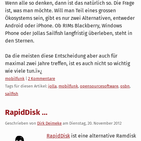
Wenn alle so denken, dann ist das natürlich so. Die Frage
ist, was man möchte. Will man Teil eines grossen
Ökosystems sein, gibt es nur zwei Alternativen, entweder
Android oder iPhone. Ob RIMs Blackberry, Windows
Phone oder Jollas Sailfish langfristig überleben, steht in
den Sternen.
Da die meisten diese Entscheidung aber auch für
maximal zwei Jahre treffen, ist es auch nicht so wichtig
wie viele tun.ï»¿
Kategorien:
mobilfunk
|
2 Kommentare
Tags für diesen Artikel:
jolla
,
mobilfunk
,
opensourcesoftware
,
osbn
,
sailfish
RapidDisk ...
Geschrieben von
Dirk Deimeke
am
Dienstag, 20. November 2012
RapidDisk
ist eine alternative Ramdisk