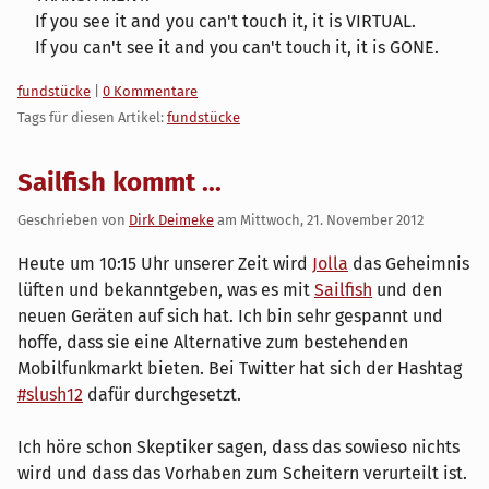
If you see it and you can't touch it, it is VIRTUAL.
If you can't see it and you can't touch it, it is GONE.
Kategorien:
fundstücke
|
0 Kommentare
Tags für diesen Artikel:
fundstücke
Sailfish kommt ...
Geschrieben von
Dirk Deimeke
am
Mittwoch, 21. November 2012
Heute um 10:15 Uhr unserer Zeit wird
Jolla
das Geheimnis
lüften und bekanntgeben, was es mit
Sailfish
und den
neuen Geräten auf sich hat. Ich bin sehr gespannt und
hoffe, dass sie eine Alternative zum bestehenden
Mobilfunkmarkt bieten. Bei Twitter hat sich der Hashtag
#slush12
dafür durchgesetzt.
Ich höre schon Skeptiker sagen, dass das sowieso nichts
wird und dass das Vorhaben zum Scheitern verurteilt ist.