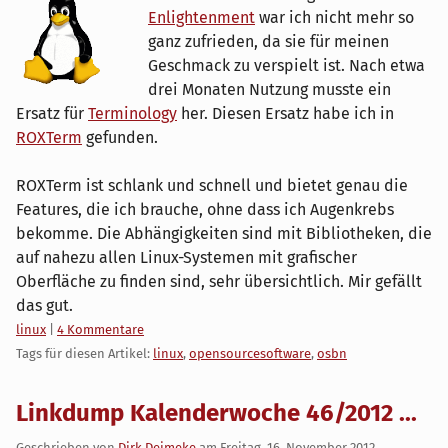
Enlightenment
war ich nicht mehr so
ganz zufrieden, da sie für meinen
Geschmack zu verspielt ist. Nach etwa
drei Monaten Nutzung musste ein
Ersatz für
Terminology
her. Diesen Ersatz habe ich in
ROXTerm
gefunden.
ROXTerm ist schlank und schnell und bietet genau die
Features, die ich brauche, ohne dass ich Augenkrebs
bekomme. Die Abhängigkeiten sind mit Bibliotheken, die
auf nahezu allen Linux-Systemen mit grafischer
Oberfläche zu finden sind, sehr übersichtlich. Mir gefällt
das gut.
Kategorien:
linux
|
4 Kommentare
Tags für diesen Artikel:
linux
,
opensourcesoftware
,
osbn
Linkdump Kalenderwoche 46/2012 ...
Geschrieben von
Dirk Deimeke
am
Freitag, 16. November 2012