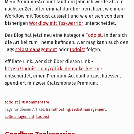
Mein Premium-Account läuft ein Jahr, ich werde also in
nächster Zeit öfter einmal darüber berichten, wie mein
Workflow mit Todoist aussieht und wie er sich von dem
bisherigen
Workflow mit Taskwarrior
unterscheidet.
Das Blog hat jetzt neu eine Kategorie
Todoist
, in der sich
die Artikel zum Thema befinden. Wer mag kann auch den
Tags
selbstmanagement
oder
todoist
folgen.
Affiliate Link: Wer sich über diesen Link -
https://todoist.com/r/dirk_deimeke_kesjzn
-
entscheidet, einen Premium-Account abzuschliessen,
spendiert mir zwei Gratismonate Premium.
Kategorien:
todoist
|
10 Kommentare
Tags für diesen Artikel:
fremdhosting
,
selbstmanagement
,
selfmanagement
,
todoist