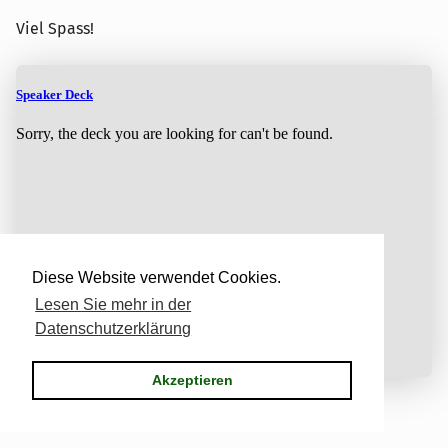
Viel Spass!
Diese Website verwendet Cookies.
Lesen Sie mehr in der
Datenschutzerklärung
Akzeptieren
Kategorien:
selfmanagement
|
0 Kommentare
Tags für diesen Artikel:
selfmanagement